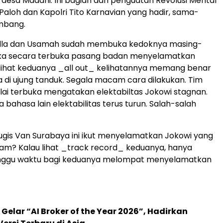
desa Madani. Ini bagian dari penguatan Revolusi Mental
 Paloh dan Kapolri Tito Karnavian yang hadir, sama-
mbang.
lla dan Usamah sudah membuka kedoknya masing-
ka secara terbuka pasang badan menyelamatkan
 lihat keduanya _all out_ kelihatannya memang benar
 di ujung tanduk. Segala macam cara dilakukan. Tim
ai terbuka mengatakan elektabiltas Jokowi stagnan.
 bahasa lain elektabilitas terus turun. Salah-salah
ugis Van Surabaya ini ikut menyelamatkan Jokowi yang
am? Kalau lihat _track record_ keduanya, hanya
nggu waktu bagi keduanya melompat menyelamatkan
 Gelar “AI Broker of the Year 2026”, Hadirkan