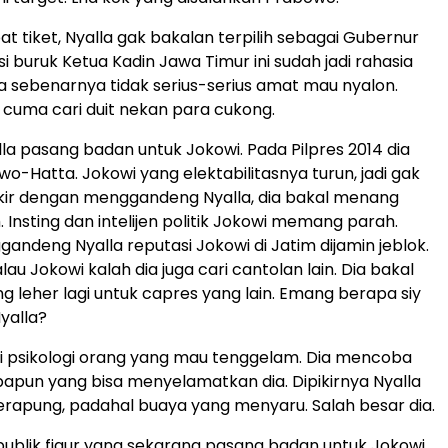
t tiket, Nyalla gak bakalan terpilih sebagai Gubernur
i buruk Ketua Kadin Jawa Timur ini sudah jadi rahasia
a sebenarnya tidak serius-serius amat mau nyalon.
a cuma cari duit nekan para cukong.
la pasang badan untuk Jokowi. Pada Pilpres 2014 dia
o-Hatta. Jokowi yang elektabilitasnya turun, jadi gak
 pikir dengan menggandeng Nyalla, dia bakal menang
. Insting dan intelijen politik Jokowi memang parah.
ndeng Nyalla reputasi Jokowi di Jatim dijamin jeblok.
alau Jokowi kalah dia juga cari cantolan lain. Dia bakal
g leher lagi untuk capres yang lain. Emang berapa siy
yalla?
i psikologi orang yang mau tenggelam. Dia mencoba
pun yang bisa menyelamatkan dia. Dipikirnya Nyalla
erapung, padahal buaya yang menyaru. Salah besar dia.
, publik figur yang sekarang pasang badan untuk Jokowi