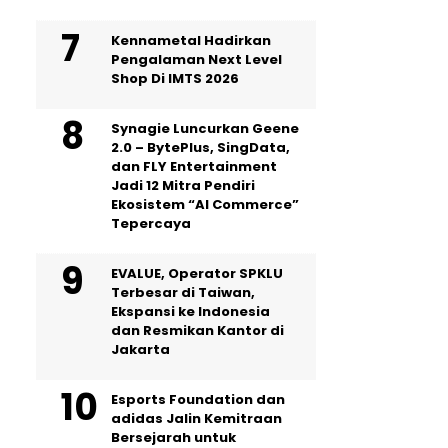
Kennametal Hadirkan
Pengalaman Next Level
Shop Di IMTS 2026
Synagie Luncurkan Geene
2.0 – BytePlus, SingData,
dan FLY Entertainment
Jadi 12 Mitra Pendiri
Ekosistem “AI Commerce”
Tepercaya
EVALUE, Operator SPKLU
Terbesar di Taiwan,
Ekspansi ke Indonesia
dan Resmikan Kantor di
Jakarta
Esports Foundation dan
adidas Jalin Kemitraan
Bersejarah untuk