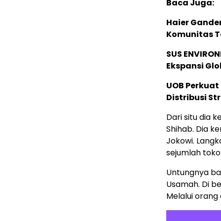
Baca Juga:
Haier Ganden
Komunitas T
SUS ENVIRONM
Ekspansi Glo
UOB Perkuat
Distribusi St
Dari situ dia
Shihab. Dia k
Jokowi. Lang
sejumlah toko
Untungnya ba
Usamah. Di b
Melalui orang