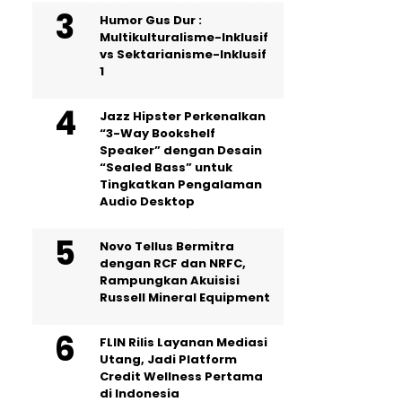
Humor Gus Dur :
Multikulturalisme-Inklusif
vs Sektarianisme-Inklusif
1
Jazz Hipster Perkenalkan
“3-Way Bookshelf
Speaker” dengan Desain
“Sealed Bass” untuk
Tingkatkan Pengalaman
Audio Desktop
Novo Tellus Bermitra
dengan RCF dan NRFC,
Rampungkan Akuisisi
Russell Mineral Equipment
FLIN Rilis Layanan Mediasi
Utang, Jadi Platform
Credit Wellness Pertama
di Indonesia