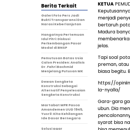
KETUA
PEMUDA
Berita Terkait
Keputusannya
Galeri Foto Pers Jadi
menjadi penyeb
Bukti Transparansi Dan
bertaruh poto
Narasi Keberlanjutan
Madura banyak
Hangatnya Pertemuan
membenarkan 
Idul Fitri: Diskusi
Perkembangan Pasar
jelas.
Modal di BNSP
Tapi soal poto
Pemutusan Batas Usia
Calon Presiden: Analisis
preman, atau
Dr. Fahri Bachmid
biasa begitu.
Menjelang Putusan MK
Dewan Sengketa
https://opini
Konstruksi Sebagai
la-nyalla/
Alternatif Penyelesaian
Sengketa Konstruksi
Gara-gara gag
Martabat MPR Pasca
ubun. Dia me
Amandemen UUD 1945,
Yusril: Kita Kehilangan
pencalonannya
Ide Dasar Bernegara
syarat bisa na
bisa memenuhi
Solusi agar