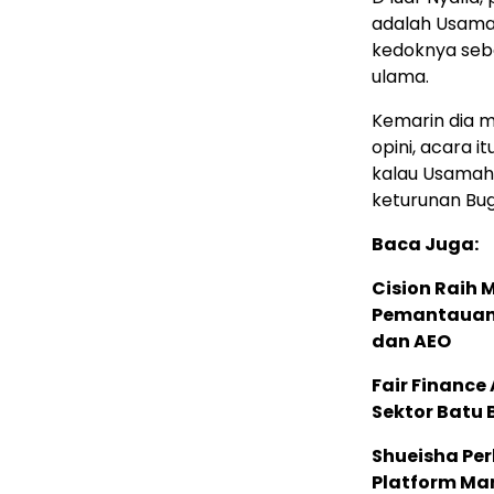
adalah Usama
kedoknya seb
ulama.
Kemarin dia 
opini, acara i
kalau Usamah 
keturunan Bug
Baca Juga:
Cision Raih
Pemantauan d
dan AEO
Fair Financ
Sektor Batu 
Shueisha Pe
Platform Ma