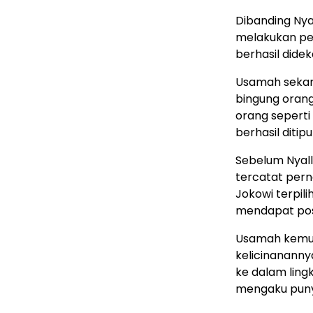
Dibanding Nya
melakukan pe
berhasil didek
Usamah sekara
bingung oran
orang seperti
berhasil ditip
Sebelum Nyall
tercatat per
Jokowi terpili
mendapat posi
Usamah kemudi
kelicinanann
ke dalam ling
mengaku puny