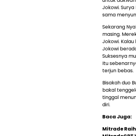
untuk dakwah 
Jokowi. Surya
sama menyu
Sekarang Nya
masing. Mere
Jokowi. Kalau
Jokowi berada
Suksesnya mul
Itu sebenarnya
terjun bebas.
Bisakah duo B
bakal tenggel
tinggal menu
diri.
Baca Juga:
Mitrade Raih