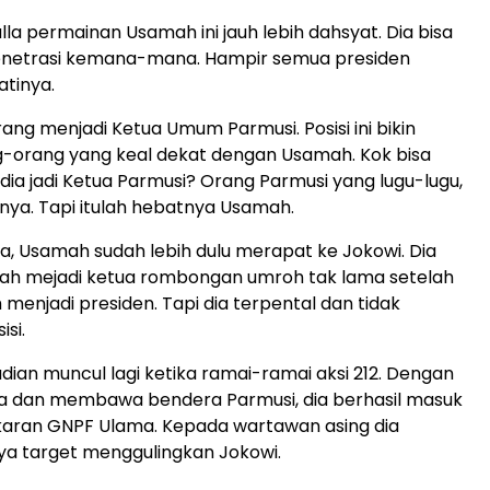
lla permainan Usamah ini jauh lebih dahsyat. Dia bisa
netrasi kemana-mana. Hampir semua presiden
atinya.
ng menjadi Ketua Umum Parmusi. Posisi ini bikin
g-orang yang keal dekat dengan Usamah. Kok bisa
 dia jadi Ketua Parmusi? Orang Parmusi yang lugu-lugu,
unya. Tapi itulah hebatnya Usamah.
a, Usamah sudah lebih dulu merapat ke Jokowi. Dia
nah mejadi ketua rombongan umroh tak lama setelah
h menjadi presiden. Tapi dia terpental dan tidak
si.
an muncul lagi ketika ramai-ramai aksi 212. Dengan
ya dan membawa bendera Parmusi, dia berhasil masuk
karan GNPF Ulama. Kepada wartawan asing dia
a target menggulingkan Jokowi.