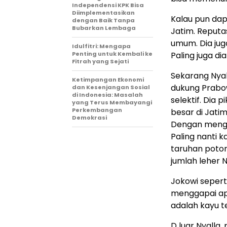
Independensi KPK Bisa
Diimplementasikan
Kalau pun dapa
dengan Baik Tanpa
Bubarkan Lembaga
Jatim. Reputas
umum. Dia jug
Idulfitri: Mengapa
Penting untuk Kembali ke
Paling juga di
Fitrah yang Sejati
Sekarang Nyal
Ketimpangan Ekonomi
dukung Prabow
dan Kesenjangan Sosial
di Indonesia: Masalah
selektif. Dia
yang Terus Membayangi
Perkembangan
besar di Jatim
Demokrasi
Dengan mengga
Paling nanti k
taruhan poton
jumlah leher N
Jokowi sepert
menggapai apa
adalah kayu t
D luar Nyalla