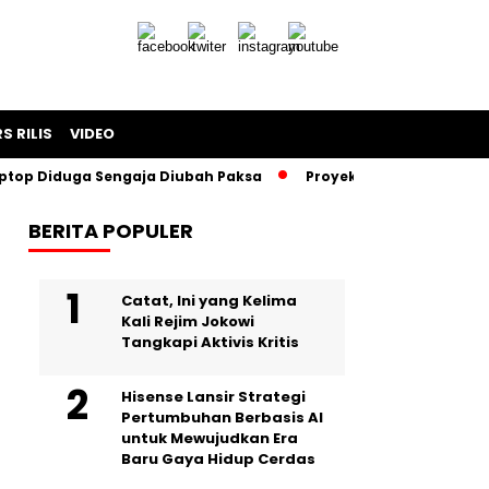
S RILIS
VIDEO
Diduga Sengaja Diubah Paksa
Proyek Iklan Bank BJB Diduga 
BERITA POPULER
Catat, Ini yang Kelima
Kali Rejim Jokowi
Tangkapi Aktivis Kritis
Hisense Lansir Strategi
Pertumbuhan Berbasis AI
untuk Mewujudkan Era
Baru Gaya Hidup Cerdas