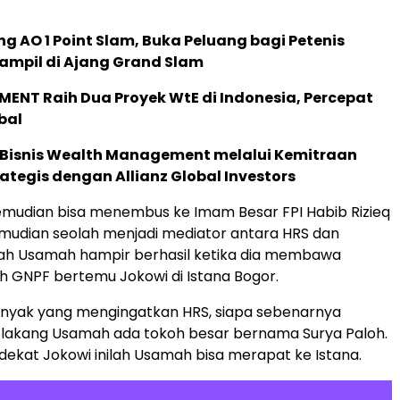
g AO 1 Point Slam, Buka Peluang bagi Petenis
ampil di Ajang Grand Slam
ENT Raih Dua Proyek WtE di Indonesia, Percepat
bal
 Bisnis Wealth Management melalui Kemitraan
rategis dengan Allianz Global Investors
 kemudian bisa menembus ke Imam Besar FPI Habib Rizieq
emudian seolah menjadi mediator antara HRS dan
kah Usamah hampir berhasil ketika dia membawa
h GNPF bertemu Jokowi di Istana Bogor.
nyak yang mengingatkan HRS, siapa sebenarnya
elakang Usamah ada tokoh besar bernama Surya Paloh.
 dekat Jokowi inilah Usamah bisa merapat ke Istana.