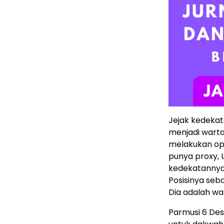
Jejak kedekat
menjadi warta
melakukan oper
punya proxy,
kedekatannya 
Posisinya se
Dia adalah war
Parmusi 6 De