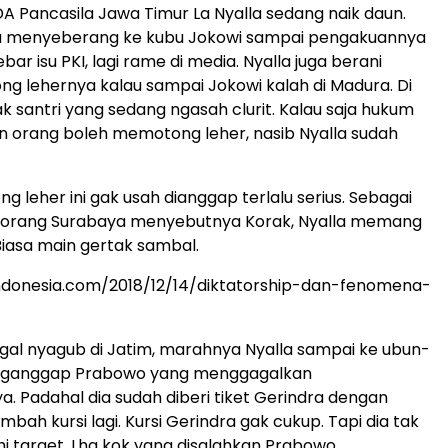
 Pancasila Jawa Timur La Nyalla sedang naik daun.
 menyeberang ke kubu Jokowi sampai pengakuannya
ar isu PKI, lagi rame di media. Nyalla juga berani
ng lehernya kalau sampai Jokowi kalah di Madura. Di
 santri yang sedang ngasah clurit. Kalau saja hukum
orang boleh memotong leher, nasib Nyalla sudah
ng leher ini gak usah dianggap terlalu serius. Sebagai
 orang Surabaya menyebutnya Korak, Nyalla memang
 Biasa main gertak sambal.
indonesia.com/2018/12/14/diktatorship-dan-fenomena-
al nyagub di Jatim, marahnya Nyalla sampai ke ubun-
nganggap Prabowo yang menggagalkan
. Padahal dia sudah diberi tiket Gerindra dengan
mbah kursi lagi. Kursi Gerindra gak cukup. Tapi dia tak
 target. Lha kok yang disalahkan Prabowo.