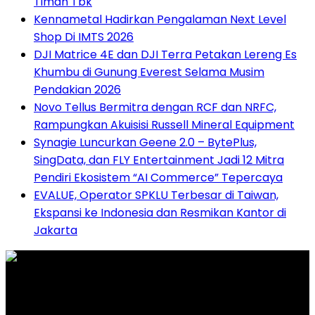
Timah Tbk
Kennametal Hadirkan Pengalaman Next Level
Shop Di IMTS 2026
DJI Matrice 4E dan DJI Terra Petakan Lereng Es
Khumbu di Gunung Everest Selama Musim
Pendakian 2026
Novo Tellus Bermitra dengan RCF dan NRFC,
Rampungkan Akuisisi Russell Mineral Equipment
Synagie Luncurkan Geene 2.0 – BytePlus,
SingData, dan FLY Entertainment Jadi 12 Mitra
Pendiri Ekosistem “AI Commerce” Tepercaya
EVALUE, Operator SPKLU Terbesar di Taiwan,
Ekspansi ke Indonesia dan Resmikan Kantor di
Jakarta
Graha Media Center,
Bogor - Indonesia
untukredaksi@gmail.com