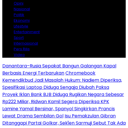
Opini
Nasional
Politik
Ekonomi
Lifestyle
Entertainment
Sport
Internasional
Pers Rilis
Video
Danantara–Rusia Sepakat Bangun Galangan Kapal
Berbasis Energi Terbarukan
Chromebook
Kemendikbud Jadi Masalah Hukum: Nadiem Diperiksa,
Spesifikasi Laptop Diduga Sengaja Diubah Paksa
Proyek Iklan Bank BJB Diduga Rugikan Negara Sebesar
Rp222 Miliar, Ridwan Kamil Segera Diperiksa KPK
Lamine Yamal Bersinar, Spanyol Singkirkan Prancis
Lewat Drama Sembilan Gol
Isu Pemakzulan Gibran
Ditanggapi Partai Golkar, Sekǰen Sarmuji Sebut Tak Ada