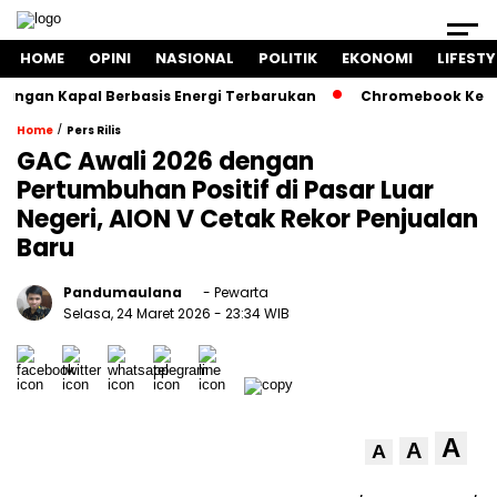
HOME
OPINI
NASIONAL
POLITIK
EKONOMI
LIFESTY
gan Kapal Berbasis Energi Terbarukan
Chromebook Kemendi
/
Home
Pers Rilis
GAC Awali 2026 dengan
Pertumbuhan Positif di Pasar Luar
Negeri, AION V Cetak Rekor Penjualan
Baru
Pandumaulana
- Pewarta
Selasa, 24 Maret 2026
- 23:34 WIB
A
A
A