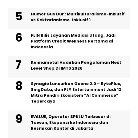
Humor Gus Dur : Multikulturalisme-Inklusif
vs Sektarianisme-Inklusif 1
FLIN Rilis Layanan Mediasi Utang, Jadi
Platform Credit Wellness Pertama di
Indonesia
Kennametal Hadirkan Pengalaman Next
Level Shop Di IMTS 2026
Synagie Luncurkan Geene 2.0 – BytePlus,
SingData, dan FLY Entertainment Jadi 12
Mitra Pendiri Ekosistem “AI Commerce”
Tepercaya
EVALUE, Operator SPKLU Terbesar di
Taiwan, Ekspansi ke Indonesia dan
Resmikan Kantor di Jakarta