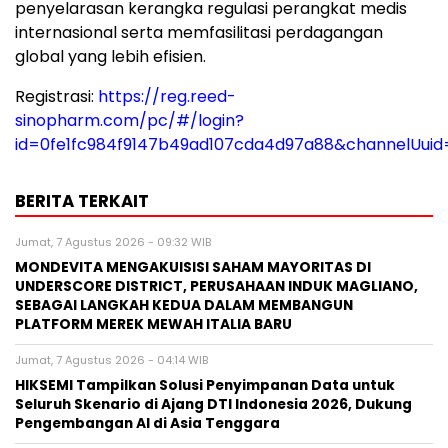
penyelarasan kerangka regulasi perangkat medis
internasional serta memfasilitasi perdagangan
global yang lebih efisien.
Registrasi:
https://reg.reed-
sinopharm.com/pc/#/login?
id=0fe1fc984f9147b49ad107cda4d97a88&channelUuid
BERITA TERKAIT
Jumat, 7 Agustus 2026 - 09:32 WIB
MONDEVITA MENGAKUISISI SAHAM MAYORITAS DI
UNDERSCORE DISTRICT, PERUSAHAAN INDUK MAGLIANO,
SEBAGAI LANGKAH KEDUA DALAM MEMBANGUN
PLATFORM MEREK MEWAH ITALIA BARU
Jumat, 7 Agustus 2026 - 04:14 WIB
HIKSEMI Tampilkan Solusi Penyimpanan Data untuk
Seluruh Skenario di Ajang DTI Indonesia 2026, Dukung
Pengembangan AI di Asia Tenggara