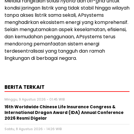
Melalui rangkaian solusi
hybrid
dan
off-grid
untuk
kondisi jaringan listrik yang tidak stabil hingga wilayah
tanpa akses listrik sama sekali, APsystems
menghadirkan ekosistem energi yang komprehensif.
Selain mengutamakan aspek keselamatan, efisiensi,
dan kemudahan penggunaan, APsystems terus
mendorong pemanfaatan sistem energi
terdesentralisasi yang tangguh dan ramah
lingkungan di berbagai negara.
BERITA TERKAIT
Minggu, 9 Agustus 2026 - 01:45 WIB
16th Worldwide Chinese Life Insurance Congress &
International Dragon Award (IDA) Annual Conference
2026 Resmi Digelar
Sabtu, 8 Agustus 2026 - 14:26 WIB