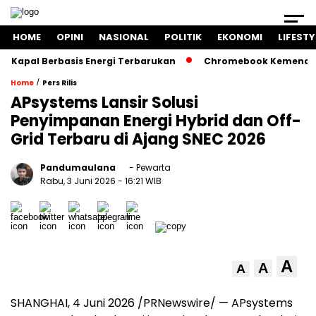
HOME
OPINI
NASIONAL
POLITIK
EKONOMI
LIFESTY
al Berbasis Energi Terbarukan
Chromebook Kemendikbud Ja
/
Home
Pers Rilis
APsystems Lansir Solusi
Penyimpanan Energi Hybrid dan Off-
Grid Terbaru di Ajang SNEC 2026
Pandumaulana
- Pewarta
Rabu, 3 Juni 2026
- 16:21 WIB
A
A
A
SHANGHAI, 4 Juni 2026 /PRNewswire/ — APsystems