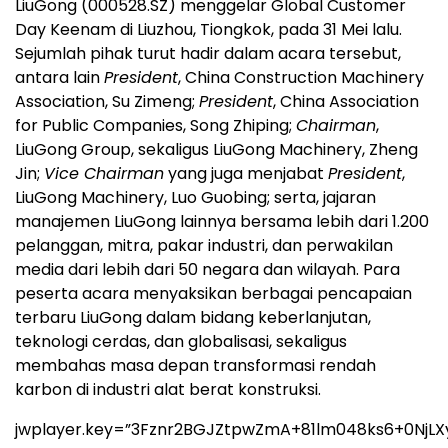
LiuGong (000528.SZ) menggelar Global Customer
Day Keenam di Liuzhou, Tiongkok, pada 31 Mei lalu.
Sejumlah pihak turut hadir dalam acara tersebut,
antara lain
President
, China Construction Machinery
Association, Su Zimeng;
President
, China Association
for Public Companies, Song Zhiping;
Chairman
,
LiuGong Group, sekaligus LiuGong Machinery, Zheng
Jin;
Vice Chairman
yang juga menjabat
President
,
LiuGong Machinery, Luo Guobing; serta, jajaran
manajemen LiuGong lainnya bersama lebih dari 1.200
pelanggan, mitra, pakar industri, dan perwakilan
media dari lebih dari 50 negara dan wilayah. Para
peserta acara menyaksikan berbagai pencapaian
terbaru LiuGong dalam bidang keberlanjutan,
teknologi cerdas, dan globalisasi, sekaligus
membahas masa depan transformasi rendah
karbon di industri alat berat konstruksi.
jwplayer.key=”3Fznr2BGJZtpwZmA+81lm048ks6+0NjLX