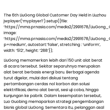
The 6th LiuGong Global Customer Day Held in Liuzhou
jwplayer(‘myplayer1’).setup({file:
‘https://mma.prnasia.com/media2/2991678/LiuGong
image:
‘https://mma.prnasia.com/media2/2991678/LiuGon
p=medium’, autostart:’false’, stretching : ‘uniform’,
width: ‘512’, height: ‘288’});
LiuGong memamerkan lebih dari 150 unit alat berat
di acara tersebut. Sekitar separuhnya merupakan
alat berat berbasis energi baru. Berbagai agenda
turut digelar, mulai dari diskusi tentang
pertambangan cerdas nol karbon dan solusi
elektrifikasi, demo alat berat, sesi uji coba, hingga
kunjungan ke pabrik. Dalam kesempatan tersebut,
Luo Guobing memaparkan strategi pengembangan
bisnis global LiuGong. Sementara itu, pelanggan asal