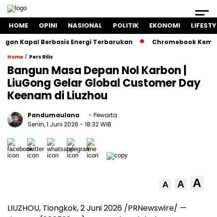
HOME
OPINI
NASIONAL
POLITIK
EKONOMI
LIFESTY
 Kapal Berbasis Energi Terbarukan
Chromebook Kemendikbu
/
Home
Pers Rilis
Bangun Masa Depan Nol Karbon |
LiuGong Gelar Global Customer Day
Keenam di Liuzhou
Pandumaulana
- Pewarta
Senin, 1 Juni 2026
- 18:32 WIB
A
A
A
LIUZHOU, Tiongkok, 2 Juni 2026 /PRNewswire/ —