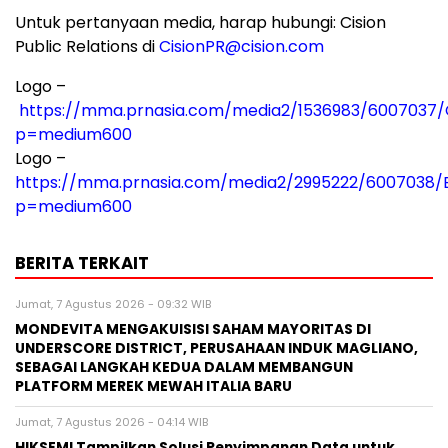
Untuk pertanyaan media, harap hubungi: Cision
Public Relations di
CisionPR@cision.com
Logo –
https://mma.prnasia.com/media2/1536983/6007037/C
p=medium600
Logo –
https://mma.prnasia.com/media2/2995222/6007038/
p=medium600
BERITA TERKAIT
Jumat, 7 Agustus 2026 - 09:32 WIB
MONDEVITA MENGAKUISISI SAHAM MAYORITAS DI
UNDERSCORE DISTRICT, PERUSAHAAN INDUK MAGLIANO,
SEBAGAI LANGKAH KEDUA DALAM MEMBANGUN
PLATFORM MEREK MEWAH ITALIA BARU
Jumat, 7 Agustus 2026 - 04:14 WIB
HIKSEMI Tampilkan Solusi Penyimpanan Data untuk