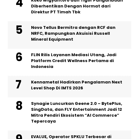
Koko Wigyantoro dan Tigor Pangaribuan
Diberhentikan Dengan Hormat dari
Direktur PT Timah Tbk
Novo Tellus Bermitra dengan RCF dan
NRFC, Rampungkan Akuisisi Russell
Mineral Equipment
FLIN Rilis Layanan Mediasi Utang, Jadi
Platform Credit Wellness Pertama di
Indonesia
Kennametal Hadirkan Pengalaman Next
Level Shop Di IMTS 2026
Synagie Luncurkan Geene 2.0 – BytePlus,
SingData, dan FLY Entertainment Jadi 12
Mitra Pendiri Ekosistem “AI Commerce”
Tepercaya
EVALUE, Operator SPKLU Terbesar di