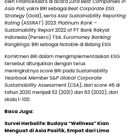
oleh FinanceAsia’s di acara 23rd
Best Companies in
Asia Poll
, yakni BRI sebagai
Best Corporate ESG
Strategy
(Gold), serta
Asia Sustainability Reporting
Rating
(ASSRAT) 2023:
Platinum Rank –
Sustainability Report
2022 of PT Bank Rakyat
Indonesia (Persero) Tbk.
Euromoney Banking
Rangkings:
BRI sebagai
Notable
di Bidang ESG
Komitmen BRI dalam mengimplementasikan ESG
tersebut ditunjukkan dengan terus
meningkatnya
score
BRI pada
Sustainability
Yearbook Member
S&P
Global Corporate
Sustainability Assessment
(CSA), dari
score
46 di
tahun 2020 menjadi 52 (2021) dan 63 (2022), dari
skala 1-100.
Baca Juga:
Survei Herbalife: Budaya “Wellness” Kian
Menguat di Asia Pasifik, Empat dari Lima