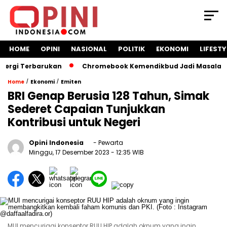
HOME
OPINI
NASIONAL
POLITIK
EKONOMI
LIFESTY
i Terbarukan
Chromebook Kemendikbud Jadi Masalah Hukum: 
/
/
Home
Ekonomi
Emiten
BRI Genap Berusia 128 Tahun, Simak
Sederet Capaian Tunjukkan
Kontribusi untuk Negeri
Opini Indonesia
- Pewarta
Minggu, 17 Desember 2023
- 12:35 WIB
MUI mencurigai konseptor RUU HIP adalah oknum yang ingin