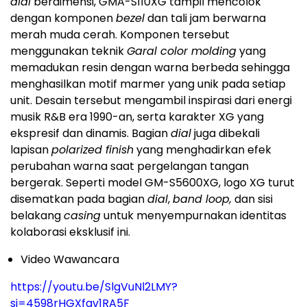
dial
berdimensi, GMA-S110XG tampil mencolok
dengan komponen
bezel
dan tali jam berwarna
merah muda cerah. Komponen tersebut
menggunakan teknik
Garal color molding
yang
memadukan resin dengan warna berbeda sehingga
menghasilkan motif marmer yang unik pada setiap
unit. Desain tersebut mengambil inspirasi dari energi
musik R&B era 1990-an, serta karakter XG yang
ekspresif dan dinamis. Bagian
dial
juga dibekali
lapisan
polarized finish
yang menghadirkan efek
perubahan warna saat pergelangan tangan
bergerak. Seperti model GM-S5600XG, logo XG turut
disematkan pada bagian
dial
,
band loop,
dan sisi
belakang
casing
untuk menyempurnakan identitas
kolaborasi eksklusif ini.
Video Wawancara
https://youtu.be/SlgVuNl2LMY?
si=4598rHGXfav1RA5F