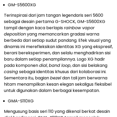
GM-S5600XG
Terinspirasi dari jam tangan legendaris seri 5600
sebagai desain pertama G-SHOCK, GM-S5600XG
tampil dengan kaca berlapis
rainbow vapor
deposition
yang memancarkan gradasi warna
berbeda dari setiap sudut pandang. Efek visual yang
dinamis ini merefleksikan identitas XG yang ekspresif,
berani bereksperimen, dan selalu menghadirkan sisi
baru dalam setiap penampilannya. Logo XG hadir
pada komponen
dial
,
band loop
, dan sisi belakang
casing
sebagai identitas khusus dari kolaborasi ini.
Sementara itu, bagian
bezel
dan tali jam berwarna
hitam menampilkan kesan elegan sekaligus fleksibel
untuk digunakan dalam berbagai kesempatan.
GMA-S110XG
Mengusung basis seri 110 yang dikenal berkat desain