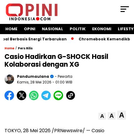
HOME
OPINI
NASIONAL
POLITIK
EKONOMI
LIFESTY
 Berbasis Energi Terbarukan
Chromebook Kemendikbud Jadi
/
Home
Pers Rilis
Casio Hadirkan G-SHOCK Hasil
Kolaborasi dengan XG
Pandumaulana
- Pewarta
Kamis, 28 Mei 2026
- 01:00 WIB
A
A
A
TOKYO, 28 Mei 2026 /PRNewswire/ — Casio