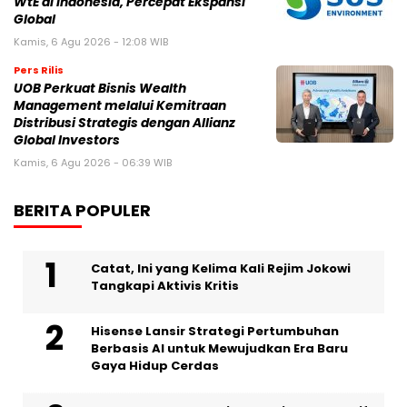
WtE di Indonesia, Percepat Ekspansi
Global
Kamis, 6 Agu 2026 - 12:08 WIB
Pers Rilis
UOB Perkuat Bisnis Wealth
Management melalui Kemitraan
Distribusi Strategis dengan Allianz
Global Investors
Kamis, 6 Agu 2026 - 06:39 WIB
BERITA POPULER
Catat, Ini yang Kelima Kali Rejim Jokowi
Tangkapi Aktivis Kritis
Hisense Lansir Strategi Pertumbuhan
Berbasis AI untuk Mewujudkan Era Baru
Gaya Hidup Cerdas