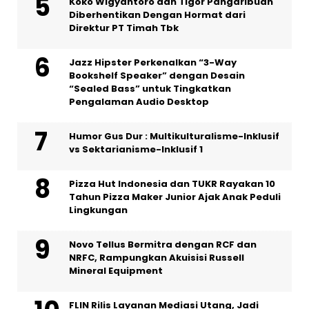
Koko Wigyantoro dan Tigor Pangaribuan
Diberhentikan Dengan Hormat dari
Direktur PT Timah Tbk
Jazz Hipster Perkenalkan “3-Way
Bookshelf Speaker” dengan Desain
“Sealed Bass” untuk Tingkatkan
Pengalaman Audio Desktop
Humor Gus Dur : Multikulturalisme-Inklusif
vs Sektarianisme-Inklusif 1
Pizza Hut Indonesia dan TUKR Rayakan 10
Tahun Pizza Maker Junior Ajak Anak Peduli
Lingkungan
Novo Tellus Bermitra dengan RCF dan
NRFC, Rampungkan Akuisisi Russell
Mineral Equipment
FLIN Rilis Layanan Mediasi Utang, Jadi