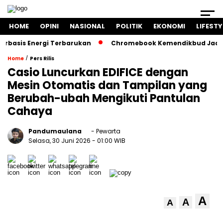
HOME
OPINI
NASIONAL
POLITIK
EKONOMI
LIFESTY
sis Energi Terbarukan
Chromebook Kemendikbud Jadi Masal
/
Home
Pers Rilis
Casio Luncurkan EDIFICE dengan
Mesin Otomatis dan Tampilan yang
Berubah-ubah Mengikuti Pantulan
Cahaya
Pandumaulana
- Pewarta
Selasa, 30 Juni 2026
- 01:00 WIB
A
A
A