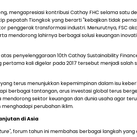
Peng, mengapresiasi kontribusi Cathay FHC selama sat
utip pepatah Tiongkok yang berarti "kebajikan tidak per
tor penggerak transformasi industri. Menurutnya, FSC
serta mendorong lahirnya berbagai solusi keuangan ino
tas penyelenggaraan 10th Cathay Sustainability Financ
pertama kali digelar pada 2017 tersebut menjadi sala
yang terus menunjukkan kepemimpinan dalam isu keberla
i berbagai tantangan, arus investasi global terus berger
kan. Ia mendorong sektor keuangan dan dunia usaha agar
h menghadapi perubahan iklim.
jutan di Asia
ture"
, forum tahun ini membahas berbagai langkah yang