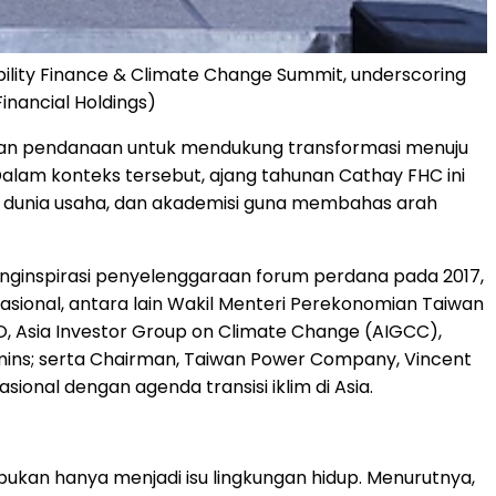
ability Finance & Climate Change Summit, underscoring
Financial Holdings)
utuhan pendanaan untuk mendukung transformasi menuju
alam konteks tersebut, ajang tahunan Cathay FHC ini
, dunia usaha, dan akademisi guna membahas arah
menginspirasi penyelenggaraan forum perdana pada 2017,
nasional, antara lain Wakil Menteri Perekonomian Taiwan
O, Asia Investor Group on Climate Change (AIGCC),
mins; serta Chairman, Taiwan Power Company, Vincent
ional dengan agenda transisi iklim di Asia.
ukan hanya menjadi isu lingkungan hidup. Menurutnya,