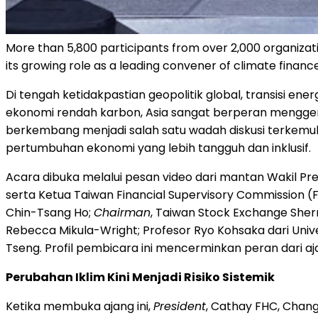
More than 5,800 participants from over 2,000 organizat
its growing role as a leading convener of climate financ
Di tengah ketidakpastian geopolitik global, transisi 
ekonomi rendah karbon, Asia sangat berperan menggera
berkembang menjadi salah satu wadah diskusi terkemu
pertumbuhan ekonomi yang lebih tangguh dan inklusif.
Acara dibuka melalui pesan video dari mantan Wakil Pr
serta Ketua Taiwan Financial Supervisory Commission (F
Chin-Tsang Ho;
Chairman
, Taiwan Stock Exchange Sher
Rebecca Mikula-Wright; Profesor Ryo Kohsaka dari Unive
Tseng. Profil pembicara ini mencerminkan peran dari aja
Perubahan Iklim Kini Menjadi Risiko Sistemik
Ketika membuka ajang ini,
President
, Cathay FHC, Chang