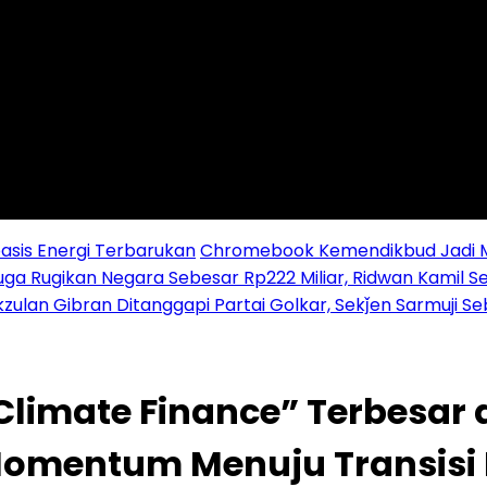
sis Energi Terbarukan
Chromebook Kemendikbud Jadi Mas
uga Rugikan Negara Sebesar Rp222 Miliar, Ridwan Kamil S
zulan Gibran Ditanggapi Partai Golkar, Sekǰen Sarmuji S
limate Finance” Terbesar d
Momentum Menuju Transisi 