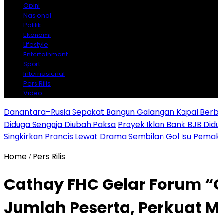
Opini
Nasional
Politik
Ekonomi
Lifestyle
Entertainment
Sport
Internasional
Pers Rilis
Video
Danantara–Rusia Sepakat Bangun Galangan Kapal Berba
Diduga Sengaja Diubah Paksa
Proyek Iklan Bank BJB Did
Singkirkan Prancis Lewat Drama Sembilan Gol
Isu Pemak
Home
Pers Rilis
/
Cathay FHC Gelar Forum “C
Jumlah Peserta, Perkuat 