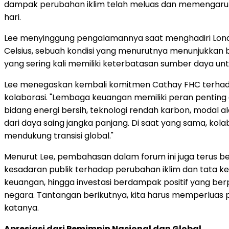
dampak perubahan iklim telah meluas dan memengaruhi 
hari.
Lee menyinggung pengalamannya saat menghadiri Londo
Celsius, sebuah kondisi yang menurutnya menunjukkan 
yang sering kali memiliki keterbatasan sumber daya un
Lee menegaskan kembali komitmen Cathay FHC terhadap
kolaborasi. "Lembaga keuangan memiliki peran penting 
bidang energi bersih, teknologi rendah karbon, modal 
dari daya saing jangka panjang. Di saat yang sama, kol
mendukung transisi global."
Menurut Lee, pembahasan dalam forum ini juga terus 
kesadaran publik terhadap perubahan iklim dan tata kel
keuangan, hingga investasi berdampak positif yang ber
negara. Tantangan berikutnya, kita harus memperluas 
katanya.
Apresiasi dari Pemimpin Nasional dan Global