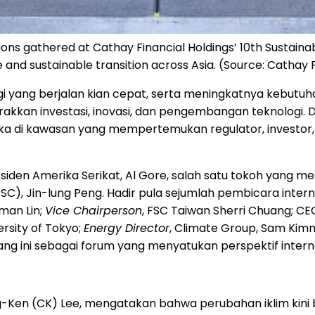
ions gathered at Cathay Financial Holdings’ 10th Sustain
e and sustainable transition across Asia. (Source: Cathay 
energi yang berjalan kian cepat, serta meningkatnya keb
kkan investasi, inovasi, dan pengembangan teknologi. D
ka di kawasan yang mempertemukan regulator, investor
esiden Amerika Serikat, Al Gore, salah satu tokoh yang 
SC), Jin-lung Peng. Hadir pula sejumlah pembicara inter
man Lin;
Vice Chairperson
, FSC Taiwan Sherri Chuang; CE
rsity of Tokyo;
Energy Director
, Climate Group, Sam Kim
ng ini sebagai forum yang menyatukan perspektif internas
-Ken (CK) Lee, mengatakan bahwa perubahan iklim kini b