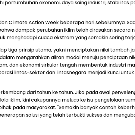
pertumbuhan ekonomi, daya saing industri, stabilitas 
n Climate Action Week beberapa hari sebelumnya. Saat 
bahwa dampak perubahan iklim telah dirasakan secara n
tuk menghadapi cuaca ekstrem yang semakin sering terja
 tiga prinsip utama, yakni menciptakan nilai tambah j
dalam mengarahkan aliran modal menuju penciptaan nilai 
alam, dan ekonomi sirkular tengah membentuk industri ma
aborasi lintas-sektor dan lintasnegara menjadi kunci un
berkembang dari tahun ke tahun. Jika pada awal penyel
ola iklim, kini cakupannya meluas ke isu pengelolaan su
pihak pada masyarakat. "Semakin banyak contoh keberhas
penerapan solusi yang telah terbukti sukses dan mengub