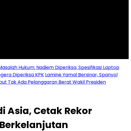
alah Hukum: Nadiem Diperiksa, Spesifikasi Laptop
egera Diperiksa KPK
Lamine Yamal Bersinar, Spanyol
ebut Tak Ada Pelanggaran Berat Wakil Presiden
i Asia, Cetak Rekor
Berkelanjutan