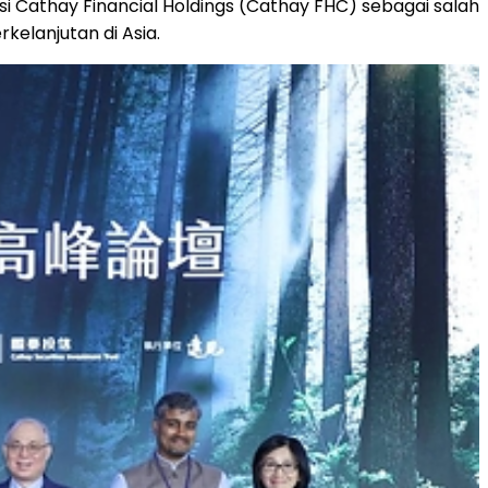
si Cathay Financial Holdings (Cathay FHC) sebagai salah
rkelanjutan di Asia.