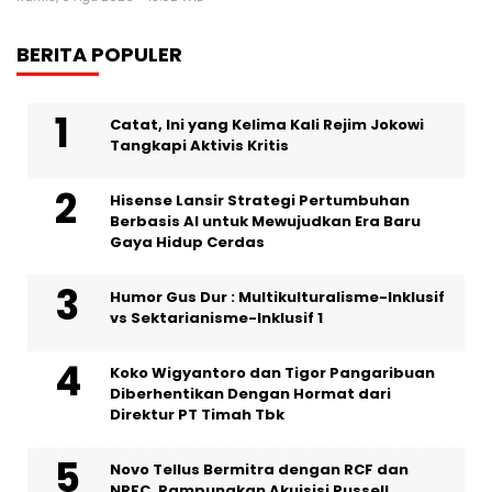
BERITA POPULER
Catat, Ini yang Kelima Kali Rejim Jokowi
Tangkapi Aktivis Kritis
Hisense Lansir Strategi Pertumbuhan
Berbasis AI untuk Mewujudkan Era Baru
Gaya Hidup Cerdas
Humor Gus Dur : Multikulturalisme-Inklusif
vs Sektarianisme-Inklusif 1
Koko Wigyantoro dan Tigor Pangaribuan
Diberhentikan Dengan Hormat dari
Direktur PT Timah Tbk
Novo Tellus Bermitra dengan RCF dan
NRFC, Rampungkan Akuisisi Russell