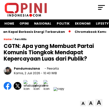
HOME
OPINI
NASIONAL
POLITIK
EKONOMI
LIFESTY
 Kapal Berbasis Energi Terbarukan
Chromebook Kemendikbu
/
Home
Pers Rilis
CGTN: Apa yang Membuat Partai
Komunis Tiongkok Mendapat
Kepercayaan Luas dari Publik?
Pandumaulana
- Pewarta
Kamis, 2 Juli 2026
- 10:43 WIB
A
A
A