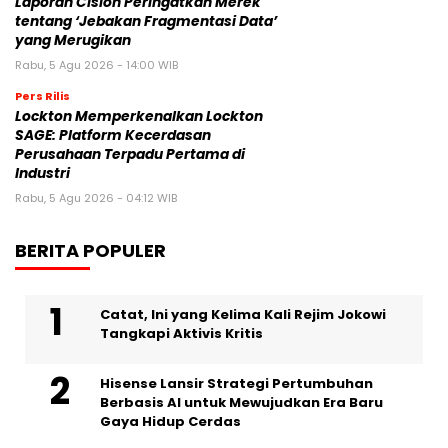
Laporan Cision Peringatkan Merek
tentang ‘Jebakan Fragmentasi Data’
yang Merugikan
Rabu, 5 Agu 2026 - 14:00 WIB
Pers Rilis
Lockton Memperkenalkan Lockton
SAGE: Platform Kecerdasan
Perusahaan Terpadu Pertama di
Industri
Rabu, 5 Agu 2026 - 04:12 WIB
BERITA POPULER
Catat, Ini yang Kelima Kali Rejim Jokowi
Tangkapi Aktivis Kritis
Hisense Lansir Strategi Pertumbuhan
Berbasis AI untuk Mewujudkan Era Baru
Gaya Hidup Cerdas