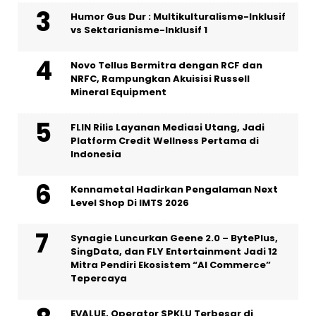
Humor Gus Dur : Multikulturalisme-Inklusif
vs Sektarianisme-Inklusif 1
Novo Tellus Bermitra dengan RCF dan
NRFC, Rampungkan Akuisisi Russell
Mineral Equipment
FLIN Rilis Layanan Mediasi Utang, Jadi
Platform Credit Wellness Pertama di
Indonesia
Kennametal Hadirkan Pengalaman Next
Level Shop Di IMTS 2026
Synagie Luncurkan Geene 2.0 – BytePlus,
SingData, dan FLY Entertainment Jadi 12
Mitra Pendiri Ekosistem “AI Commerce”
Tepercaya
EVALUE, Operator SPKLU Terbesar di