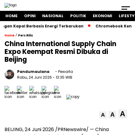
HOME
OPINI
NASIONAL
POLITIK
EKONOMI
LIFESTY
n Kapal Berbasis Energi Terbarukan
Chromebook Kemendikb
/
Home
Pers Rilis
China International Supply Chain
Expo Keempat Resmi Dibuka di
Beijing
Pandumaulana
- Pewarta
Rabu, 24 Juni 2026
- 13:35 WIB
A
A
A
BEIJING, 24 Juni 2026 /PRNewswire/ — China