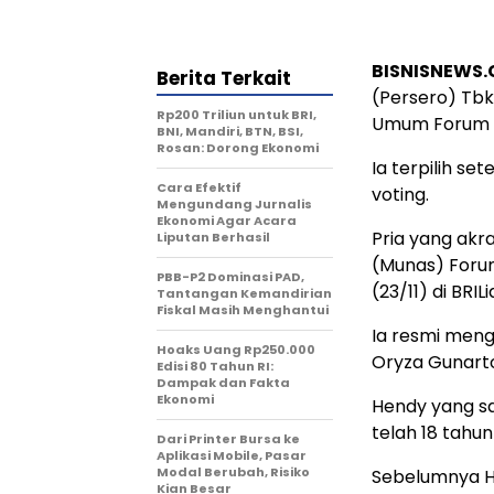
BISNISNEWS
Berita Terkait
(Persero) Tbk
Rp200 Triliun untuk BRI,
Umum Forum H
BNI, Mandiri, BTN, BSI,
Rosan: Dorong Ekonomi
Ia terpilih s
Cara Efektif
voting.
Mengundang Jurnalis
Ekonomi Agar Acara
Pria yang akr
Liputan Berhasil
(Munas) Foru
PBB-P2 Dominasi PAD,
(23/11) di BRI
Tantangan Kemandirian
Fiskal Masih Menghantui
Ia resmi meng
Hoaks Uang Rp250.000
Oryza Gunart
Edisi 80 Tahun RI:
Dampak dan Fakta
Ekonomi
Hendy yang sa
telah 18 tahu
Dari Printer Bursa ke
Aplikasi Mobile, Pasar
Modal Berubah, Risiko
Sebelumnya Hen
Kian Besar