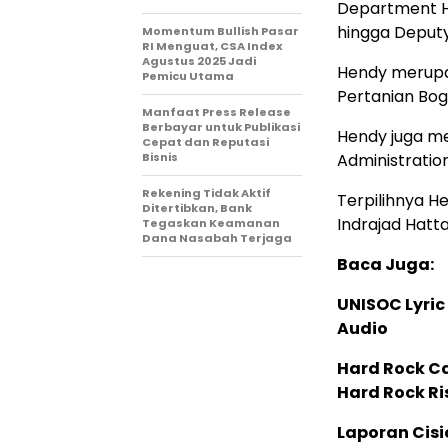
Department He
hingga Deputy
Momentum Bullish Pasar
RI Menguat, CSA Index
Agustus 2025 Jadi
Hendy merupak
Pemicu Utama
Pertanian Bog
Manfaat Press Release
Berbayar untuk Publikasi
Hendy juga m
Cepat dan Reputasi
Bisnis
Administratio
Rekening Tidak Aktif
Terpilihnya H
Ditertibkan, Bank
Indrajad Hatt
Tegaskan Keamanan
Dana Nasabah Terjaga
Baca Juga:
UNISOC Lyri
Audio
Hard Rock C
Hard Rock Ri
Laporan Cis