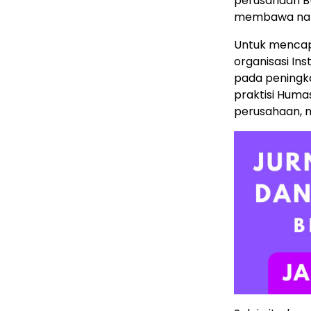
perusahaan BU
membawa nama
Untuk mencapa
organisasi Ins
pada peningka
praktisi Huma
perusahaan, 