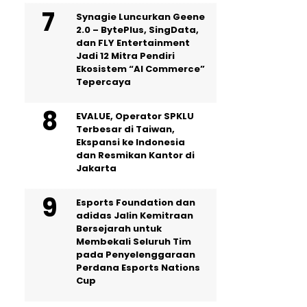
Synagie Luncurkan Geene
2.0 – BytePlus, SingData,
dan FLY Entertainment
Jadi 12 Mitra Pendiri
Ekosistem “AI Commerce”
Tepercaya
EVALUE, Operator SPKLU
Terbesar di Taiwan,
Ekspansi ke Indonesia
dan Resmikan Kantor di
Jakarta
Esports Foundation dan
adidas Jalin Kemitraan
Bersejarah untuk
Membekali Seluruh Tim
pada Penyelenggaraan
Perdana Esports Nations
Cup