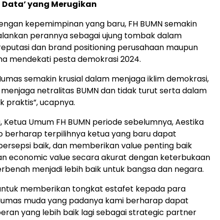
 Data’ yang Merugikan
dengan kepemimpinan yang baru, FH BUMN semakin
ankan perannya sebagai ujung tombak dalam
putasi dan brand positioning perusahaan maupun
a mendekati pesta demokrasi 2024.
Humas semakin krusial dalam menjaga iklim demokrasi,
menjaga netralitas BUMN dan tidak turut serta dalam
ik praktis”, ucapnya.
u, Ketua Umum FH BUMN periode sebelumnya, Aestika
 berharap terpilihnya ketua yang baru dapat
rsepsi baik, dan memberikan value penting baik
dan economic value secara akurat dengan keterbukaan
erbenah menjadi lebih baik untuk bangsa dan negara.
 untuk memberikan tongkat estafet kepada para
 Humas muda yang padanya kami berharap dapat
eran yang lebih baik lagi sebagai strategic partner