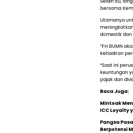
Selain itu, l
bersama Keme
Utamanya unt
meningkatkan
domestik dan 
“FH BUMN aka
kehadiran pe
“Saat ini per
keuntungan ya
pajak dan divi
Baca Juga:
Mintoak Men
ICC Loyalty 
Pangsa Pasar
Berpotensi 