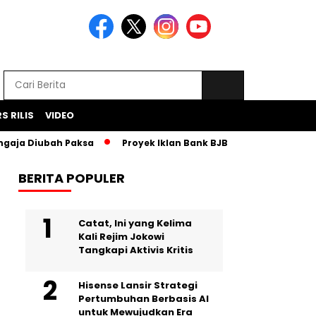
S RILIS
VIDEO
Diubah Paksa
Proyek Iklan Bank BJB Diduga Rugikan Negara S
BERITA POPULER
Catat, Ini yang Kelima
Kali Rejim Jokowi
Tangkapi Aktivis Kritis
Hisense Lansir Strategi
Pertumbuhan Berbasis AI
untuk Mewujudkan Era