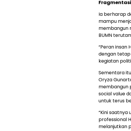
Fragmentasi
Ia berharap 
mampu menjal
membangun re
BUMN terutam
“Peran insan 
dengan tetap 
kegiatan polit
Sementara it
Oryza Gunarto
membangun pe
social value 
untuk terus b
“Kini saatnya
professional
melanjutkan p