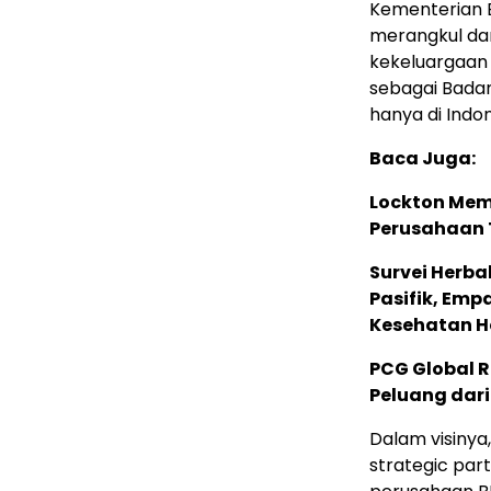
Kementerian B
merangkul da
kekeluargaan
sebagai Badan
hanya di Indo
Baca Juga:
Lockton Mem
Perusahaan 
Survei Herba
Pasifik, Em
Kesehatan Ho
PCG Global 
Peluang dari
Dalam visinya
strategic pa