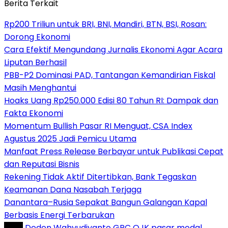
Berita Terkait
Rp200 Triliun untuk BRI, BNI, Mandiri, BTN, BSI, Rosan:
Dorong Ekonomi
Cara Efektif Mengundang Jurnalis Ekonomi Agar Acara
Liputan Berhasil
PBB-P2 Dominasi PAD, Tantangan Kemandirian Fiskal
Masih Menghantui
Hoaks Uang Rp250.000 Edisi 80 Tahun RI: Dampak dan
Fakta Ekonomi
Momentum Bullish Pasar RI Menguat, CSA Index
Agustus 2025 Jadi Pemicu Utama
Manfaat Press Release Berbayar untuk Publikasi Cepat
dan Reputasi Bisnis
Rekening Tidak Aktif Ditertibkan, Bank Tegaskan
Keamanan Dana Nasabah Terjaga
Danantara–Rusia Sepakat Bangun Galangan Kapal
Berbasis Energi Terbarukan
Tag :
Deden Wahyudiyanto
GRC
OJK
pasar modal