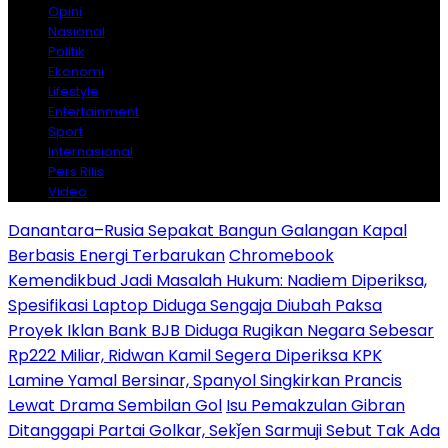
Opini
Nasional
Politik
Ekonomi
Lifestyle
Entertainment
Sport
Internasional
Pers Rilis
Video
Danantara–Rusia Sepakat Bangun Galangan Kapal
Berbasis Energi Terbarukan
Chromebook
Kemendikbud Jadi Masalah Hukum: Nadiem Diperiksa,
Spesifikasi Laptop Diduga Sengaja Diubah Paksa
Proyek Iklan Bank BJB Diduga Rugikan Negara Sebesar
Rp222 Miliar, Ridwan Kamil Segera Diperiksa KPK
Lamine Yamal Bersinar, Spanyol Singkirkan Prancis
Lewat Drama Sembilan Gol
Isu Pemakzulan Gibran
Ditanggapi Partai Golkar, Sekǰen Sarmuji Sebut Tak Ada