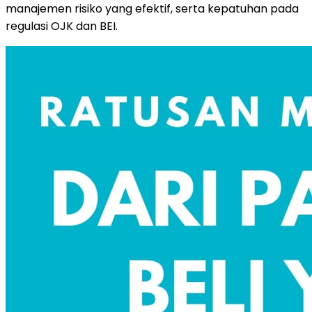
manajemen risiko yang efektif, serta kepatuhan pada
regulasi OJK dan BEI.