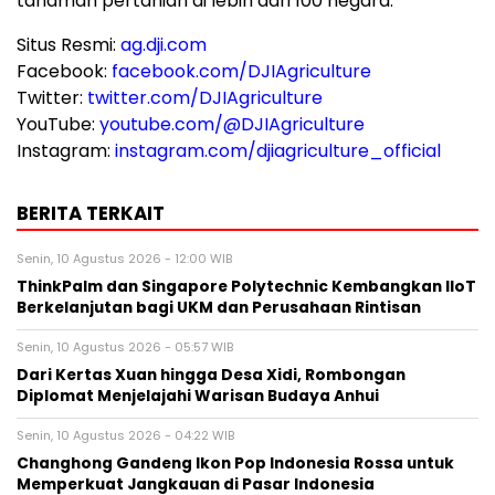
tanaman pertanian di lebih dari 100 negara.
Situs Resmi:
ag.dji.com
Facebook:
facebook.com/DJIAgriculture
Twitter:
twitter.com/DJIAgriculture
YouTube:
youtube.com/@DJIAgriculture
Instagram:
instagram.com/djiagriculture_official
BERITA TERKAIT
Senin, 10 Agustus 2026 - 12:00 WIB
ThinkPalm dan Singapore Polytechnic Kembangkan IIoT
Berkelanjutan bagi UKM dan Perusahaan Rintisan
Senin, 10 Agustus 2026 - 05:57 WIB
Dari Kertas Xuan hingga Desa Xidi, Rombongan
Diplomat Menjelajahi Warisan Budaya Anhui
Senin, 10 Agustus 2026 - 04:22 WIB
Changhong Gandeng Ikon Pop Indonesia Rossa untuk
Memperkuat Jangkauan di Pasar Indonesia