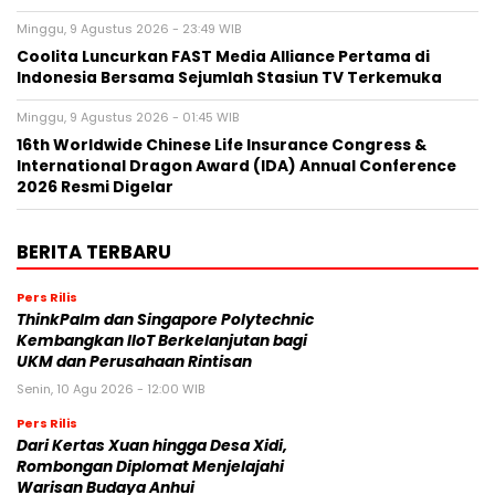
Minggu, 9 Agustus 2026 - 23:49 WIB
Coolita Luncurkan FAST Media Alliance Pertama di
Indonesia Bersama Sejumlah Stasiun TV Terkemuka
Minggu, 9 Agustus 2026 - 01:45 WIB
16th Worldwide Chinese Life Insurance Congress &
International Dragon Award (IDA) Annual Conference
2026 Resmi Digelar
BERITA TERBARU
Pers Rilis
ThinkPalm dan Singapore Polytechnic
Kembangkan IIoT Berkelanjutan bagi
UKM dan Perusahaan Rintisan
Senin, 10 Agu 2026 - 12:00 WIB
Pers Rilis
Dari Kertas Xuan hingga Desa Xidi,
Rombongan Diplomat Menjelajahi
Warisan Budaya Anhui