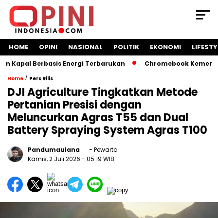
HOME
OPINI
NASIONAL
POLITIK
EKONOMI
LIFESTY
al Berbasis Energi Terbarukan
Chromebook Kemendikbud Ja
/
Home
Pers Rilis
DJI Agriculture Tingkatkan Metode
Pertanian Presisi dengan
Meluncurkan Agras T55 dan Dual
Battery Spraying System Agras T100
Pandumaulana
- Pewarta
Kamis, 2 Juli 2026
- 05:19 WIB