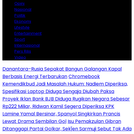
Opini
Nasional
Politik
Ekonomi
Lifestyle
Entertainment
Sport
Internasional
Pers Rilis
Video
Danantara–Rusia Sepakat Bangun Galangan Kapal
Berbasis Energi Terbarukan
Chromebook
Kemendikbud Jadi Masalah Hukum: Nadiem Diperiksa,
Spesifikasi Laptop Diduga Sengaja Diubah Paksa
Proyek Iklan Bank BJB Diduga Rugikan Negara Sebesar
Rp222 Miliar, Ridwan Kamil Segera Diperiksa KPK
Lamine Yamal Bersinar, Spanyol Singkirkan Prancis
Lewat Drama Sembilan Gol
Isu Pemakzulan Gibran
Ditanggapi Partai Golkar, Sekǰen Sarmuji Sebut Tak Ada