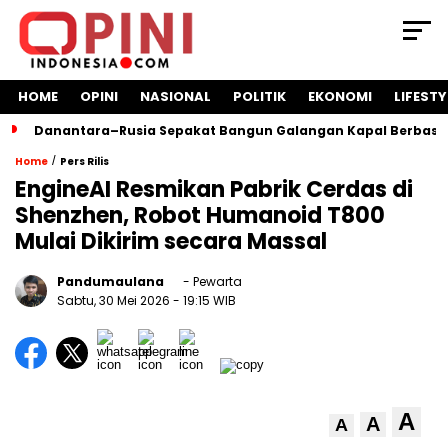
HOME
OPINI
NASIONAL
POLITIK
EKONOMI
LIFESTY
Danantara–Rusia Sepakat Bangun Galangan Kapal Berbasis
/
Home
Pers Rilis
EngineAI Resmikan Pabrik Cerdas di
Shenzhen, Robot Humanoid T800
Mulai Dikirim secara Massal
Pandumaulana
- Pewarta
Sabtu, 30 Mei 2026
- 19:15 WIB
A
A
A