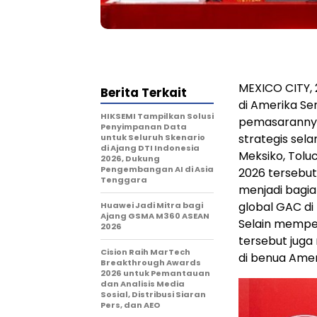
MEXICO CITY, 
Berita Terkait
di Amerika Se
HIKSEMI Tampilkan Solusi
pemasarannya
Penyimpanan Data
strategis sel
untuk Seluruh Skenario
di Ajang DTI Indonesia
Meksiko, Tolu
2026, Dukung
Pengembangan AI di Asia
2026 tersebut
Tenggara
menjadi bagia
global GAC di
Huawei Jadi Mitra bagi
Ajang GSMA M360 ASEAN
Selain memper
2026
tersebut juga
Cision Raih MarTech
di benua Amer
Breakthrough Awards
2026 untuk Pemantauan
dan Analisis Media
Sosial, Distribusi Siaran
Pers, dan AEO