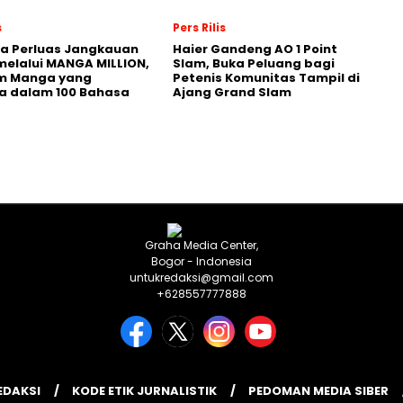
s
Pers Rilis
a Perluas Jangkauan
Haier Gandeng AO 1 Point
melalui MANGA MILLION,
Slam, Buka Peluang bagi
rm Manga yang
Petenis Komunitas Tampil di
a dalam 100 Bahasa
Ajang Grand Slam
Graha Media Center,
Bogor - Indonesia
untukredaksi@gmail.com
+628557777888
EDAKSI
KODE ETIK JURNALISTIK
PEDOMAN MEDIA SIBER