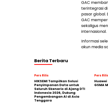
GAC membang
terintegrasi 
pasar global.
GAC memperer
sekaligus meni
internasional.
Informasi sel
akun media so
Berita Terbaru
Pers Rilis
Pers Rili
HIKSEMI Tampilkan Solusi
Huawei 
Penyimpanan Data untuk
GSMA M
Seluruh Skenario di Ajang DTI
Indonesia 2026, Dukung
Pengembangan AI di Asia
Tenggara