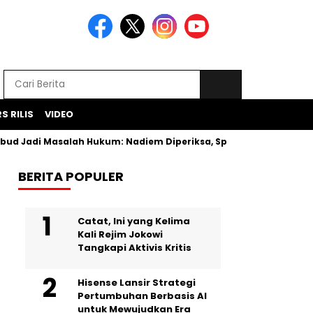
S RILIS
VIDEO
d Jadi Masalah Hukum: Nadiem Diperiksa, Spesifikasi Laptop D
BERITA POPULER
Catat, Ini yang Kelima
Kali Rejim Jokowi
Tangkapi Aktivis Kritis
Hisense Lansir Strategi
Pertumbuhan Berbasis AI
untuk Mewujudkan Era