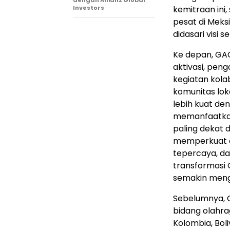
dengan Allianz Global
kemitraan ini
Investors
pesat di Meks
didasari visi 
Ke depan, GA
aktivasi, pen
kegiatan kola
komunitas lok
lebih kuat de
memanfaatkan
paling dekat
memperkuat ci
tepercaya, da
transformasi 
semakin menga
Sebelumnya, G
bidang olahrag
Kolombia, Boli