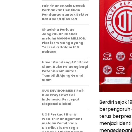
Fair Finance Asia Desak
Perbankan Hentikan
Pendanaan untuk Sektor
Batu Bara di ASEAN
Shueisha Perluas
Jangkauan Global
melalui MANGA MILLION,
Platform Manga yang
Tersedia dalam 100
Bahasa
Haier Gandeng AO 1 Point
Slam, Buka Peluang bagi
Petenis Komunitas
Tampil di Ajang Grand
Slam
SUS ENVIRONMENT Raih
Dua Proyek WtE di
Indonesia, Percepat
Berdiri sejak 
Ekspansi Global
berpengaruh 
UOB Perkuat Bisnis
terus berprest
Wealth Management
menjadi identi
melalui Kemitraan
Distribusi Strategis
mengedepankan 