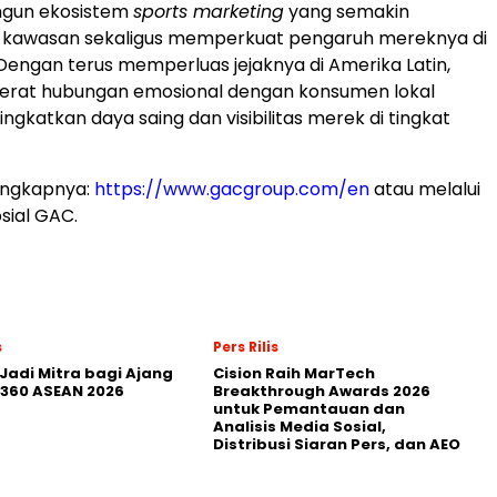
un ekosistem
sports marketing
yang semakin
di kawasan sekaligus memperkuat pengaruh mereknya di
 Dengan terus memperluas jejaknya di Amerika Latin,
at hubungan emosional dengan konsumen lokal
ngkatkan daya saing dan visibilitas merek di tingkat
engkapnya:
https://www.gacgroup.com/en
atau melalui
sial GAC.
s
Pers Rilis
Jadi Mitra bagi Ajang
Cision Raih MarTech
360 ASEAN 2026
Breakthrough Awards 2026
untuk Pemantauan dan
Analisis Media Sosial,
Distribusi Siaran Pers, dan AEO