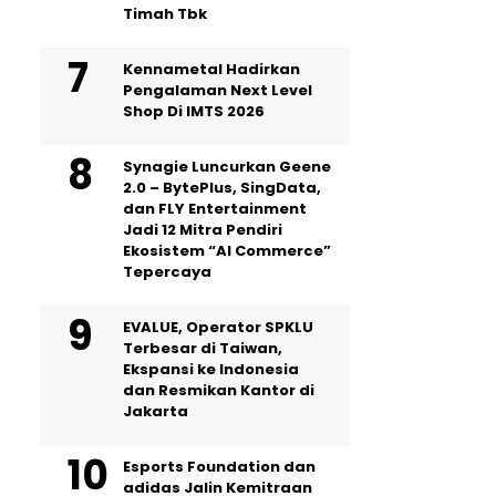
Timah Tbk
Kennametal Hadirkan
Pengalaman Next Level
Shop Di IMTS 2026
Synagie Luncurkan Geene
2.0 – BytePlus, SingData,
dan FLY Entertainment
Jadi 12 Mitra Pendiri
Ekosistem “AI Commerce”
Tepercaya
EVALUE, Operator SPKLU
Terbesar di Taiwan,
Ekspansi ke Indonesia
dan Resmikan Kantor di
Jakarta
Esports Foundation dan
adidas Jalin Kemitraan