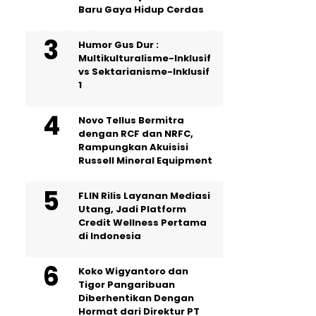
Baru Gaya Hidup Cerdas
Humor Gus Dur :
Multikulturalisme-Inklusif
vs Sektarianisme-Inklusif
1
Novo Tellus Bermitra
dengan RCF dan NRFC,
Rampungkan Akuisisi
Russell Mineral Equipment
FLIN Rilis Layanan Mediasi
Utang, Jadi Platform
Credit Wellness Pertama
di Indonesia
Koko Wigyantoro dan
Tigor Pangaribuan
Diberhentikan Dengan
Hormat dari Direktur PT