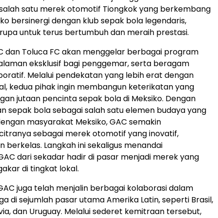
, salah satu merek otomotif Tiongkok yang berkembang
iko bersinergi dengan klub sepak bola legendaris,
serupa untuk terus bertumbuh dan meraih prestasi.
C dan Toluca FC akan menggelar berbagai program
galaman eksklusif bagi penggemar, serta beragam
boratif. Melalui pendekatan yang lebih erat dengan
al, kedua pihak ingin membangun keterikatan yang
ngan jutaan pencinta sepak bola di Meksiko. Dengan
 sepak bola sebagai salah satu elemen budaya yang
 dengan masyarakat Meksiko, GAC semakin
tranya sebagai merek otomotif yang inovatif,
n berkelas. Langkah ini sekaligus menandai
GAC dari sekadar hadir di pasar menjadi merek yang
kar di tingkat lokal.
AC juga telah menjalin berbagai kolaborasi dalam
a di sejumlah pasar utama Amerika Latin, seperti Brasil,
via, dan Uruguay. Melalui sederet kemitraan tersebut,