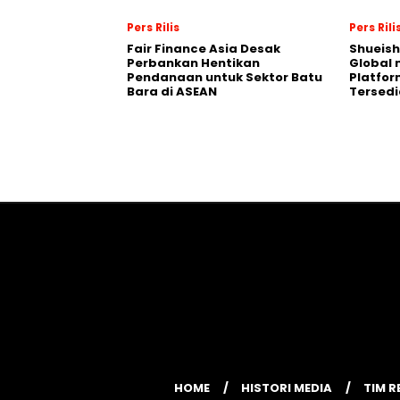
Pers Rilis
Pers Rili
Fair Finance Asia Desak
Shueish
Perbankan Hentikan
Global 
Pendanaan untuk Sektor Batu
Platfo
Bara di ASEAN
Tersedi
HOME
HISTORI MEDIA
TIM R