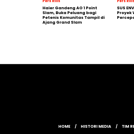
Pers Rilis
Pers Rili
Haier Gandeng AO 1 Point
SUS EN
Slam, Buka Peluang bagi
Proyek 
Petenis Komunitas Tampil di
Percepa
Ajang Grand Slam
HOME
HISTORI MEDIA
TIM R