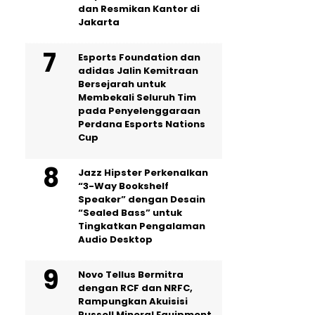
dan Resmikan Kantor di
Jakarta
Esports Foundation dan
adidas Jalin Kemitraan
Bersejarah untuk
Membekali Seluruh Tim
pada Penyelenggaraan
Perdana Esports Nations
Cup
Jazz Hipster Perkenalkan
“3-Way Bookshelf
Speaker” dengan Desain
“Sealed Bass” untuk
Tingkatkan Pengalaman
Audio Desktop
Novo Tellus Bermitra
dengan RCF dan NRFC,
Rampungkan Akuisisi
Russell Mineral Equipment