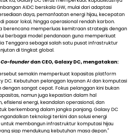
tuk itu, Galaxy DC terus memperkuat kapabilitasnya
bangan AIDC berskala GW, mulai dari adaptasi
tersediaan daya, pemanfaatan energi hijau, kecepatan
di pasar lokal, hingga operasional rendah karbon.
ga berencana memperluas kemitraan strategis dengan
alui berbagai model pendanaan guna memperkuat
sia Tenggara sebagai salah satu pusat infrastruktur
njutan di tingkat global.
,
Co-founder
dan CEO, Galaxy DC, mengatakan:
ersebut semakin memperkuat kapasitas platform
xy DC. Kebutuhan pelanggan layanan AI dan komputasi
 dengan sangat cepat. Fokus pelanggan kini bukan
pasitas, namun juga kepastian dalam hal
efisiensi energi, keandalan operasional, dan
 untuk berkembang dalam jangka panjang. Galaxy DC
ngandalkan teknologi terkini dan solusi energi
 untuk membangun infrastruktur komputasi hijau
yang siap mendukung kebutuhan masa depan."