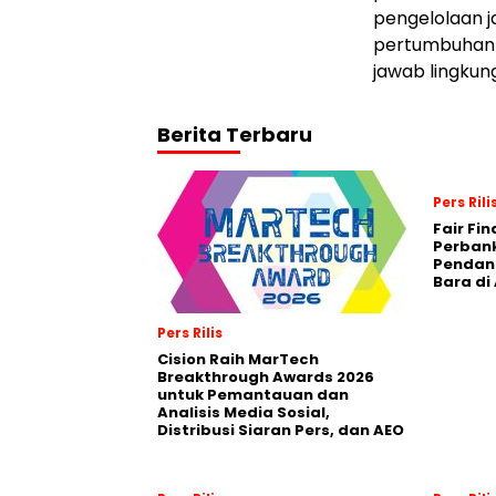
pengelolaan 
pertumbuhan 
jawab lingkun
Berita Terbaru
Pers Rili
Fair Fi
Perban
Pendana
Bara di
Pers Rilis
Cision Raih MarTech
Breakthrough Awards 2026
untuk Pemantauan dan
Analisis Media Sosial,
Distribusi Siaran Pers, dan AEO