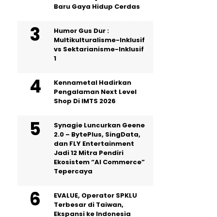
Baru Gaya Hidup Cerdas
Humor Gus Dur :
Multikulturalisme-Inklusif
vs Sektarianisme-Inklusif
1
Kennametal Hadirkan
Pengalaman Next Level
Shop Di IMTS 2026
Synagie Luncurkan Geene
2.0 – BytePlus, SingData,
dan FLY Entertainment
Jadi 12 Mitra Pendiri
Ekosistem “AI Commerce”
Tepercaya
EVALUE, Operator SPKLU
Terbesar di Taiwan,
Ekspansi ke Indonesia