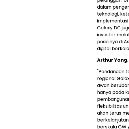
pelanggan. Un
dalam pengem
teknologi, ke
implementasi 
Galaxy DC ju
investor mel
posisinya di A
digital berkela
Arthur Yang
"Pendanaan t
regional Gala
awan berubah
hanya pada ka
pembangunan, 
fleksibilitas
akan terus me
berkelanjutan
berskala GW 