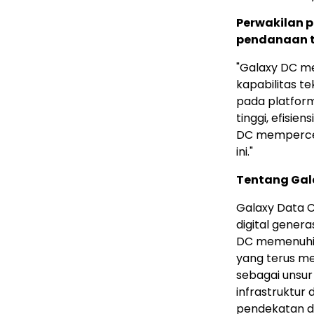
Perwakilan p
pendanaan t
"Galaxy DC me
kapabilitas te
pada platfor
tinggi, efisie
DC mempercep
ini."
Tentang Gal
Galaxy Data C
digital gener
DC memenuhi 
yang terus me
sebagai unsu
infrastruktur 
pendekatan de