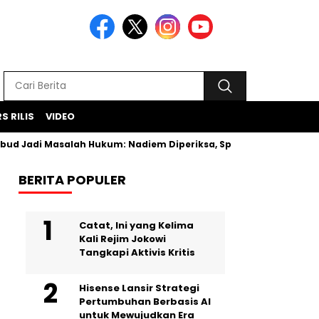
S RILIS
VIDEO
d Jadi Masalah Hukum: Nadiem Diperiksa, Spesifikasi Laptop D
BERITA POPULER
Catat, Ini yang Kelima
Kali Rejim Jokowi
Tangkapi Aktivis Kritis
Hisense Lansir Strategi
Pertumbuhan Berbasis AI
untuk Mewujudkan Era