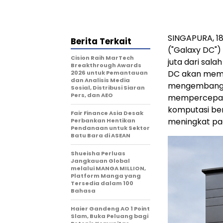
SINGAPURA
,
1
Berita Terkait
("Galaxy DC")
Cision Raih MarTech
juta dari sala
Breakthrough Awards
DC akan mema
2026 untuk Pemantauan
dan Analisis Media
mengembangka
Sosial, Distribusi Siaran
Pers, dan AEO
mempercepat 
komputasi ber
Fair Finance Asia Desak
meningkat pad
Perbankan Hentikan
Pendanaan untuk Sektor
Batu Bara di ASEAN
Shueisha Perluas
Jangkauan Global
melalui MANGA MILLION,
Platform Manga yang
Tersedia dalam 100
Bahasa
Haier Gandeng AO 1 Point
Slam, Buka Peluang bagi