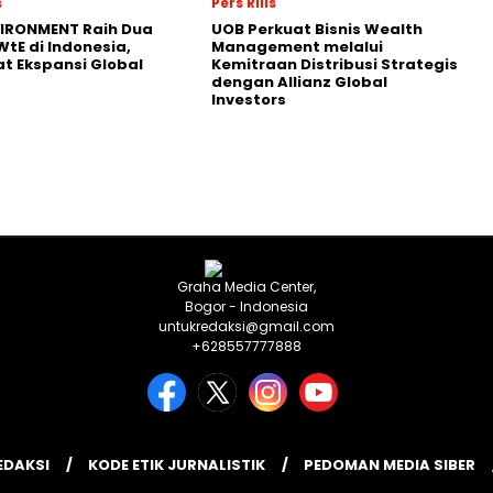
s
Pers Rilis
VIRONMENT Raih Dua
UOB Perkuat Bisnis Wealth
WtE di Indonesia,
Management melalui
t Ekspansi Global
Kemitraan Distribusi Strategis
dengan Allianz Global
Investors
Graha Media Center,
Bogor - Indonesia
untukredaksi@gmail.com
+628557777888
EDAKSI
KODE ETIK JURNALISTIK
PEDOMAN MEDIA SIBER