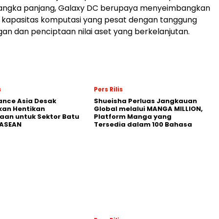
jangka panjang, Galaxy DC berupaya menyeimbangkan
kapasitas komputasi yang pesat dengan tanggung
gan dan penciptaan nilai aset yang berkelanjutan.
s
Pers Rilis
nance Asia Desak
Shueisha Perluas Jangkauan
kan Hentikan
Global melalui MANGA MILLION,
an untuk Sektor Batu
Platform Manga yang
 ASEAN
Tersedia dalam 100 Bahasa