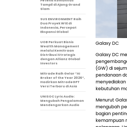
Petenis Komunitas
Tampil di Ajang Grand
Slam
SUS ENVIRONMENT Raih
Dua Proyek WtE di
Indonesia, Percepat
Ekspansi Global
UOB Perkuat Bisnis
Galaxy DC
Wealth Management
melalui Kemitraan
Galaxy DC me
Distribusi Strategis
dengan Allianz Global
pengembangan
Investors
(GW) di seju
Mitrade Raih Gelar “AI
pendanaan dan
Broker of the Year 2026”,
menyediakan 
Hadirkan MitradeGPT
Versi Terbaru di Asia
kebutuhan ma
UNISOC Lyric Audio:
Menurut Galax
Mengubah Pengalaman
Mendengarkan Audio
mengubah pera
bagian pentin
kemampuan re