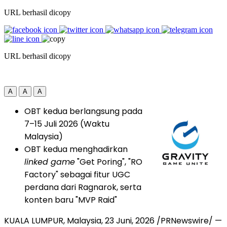
URL berhasil dicopy
URL berhasil dicopy
A
A
A
OBT kedua berlangsung pada
7–15 Juli 2026 (Waktu
Malaysia)
OBT kedua menghadirkan
linked game
"Get Poring", "RO
Factory" sebagai fitur UGC
perdana dari Ragnarok, serta
konten baru "MVP Raid"
KUALA LUMPUR, Malaysia
,
23 Juni, 2026
/PRNewswire/ —