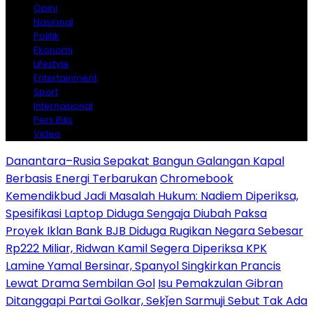
Opini
Nasional
Politik
Ekonomi
Lifestyle
Entertainment
Sport
Internasional
Pers Rilis
Video
Danantara–Rusia Sepakat Bangun Galangan Kapal
Berbasis Energi Terbarukan
Chromebook
Kemendikbud Jadi Masalah Hukum: Nadiem Diperiksa,
Spesifikasi Laptop Diduga Sengaja Diubah Paksa
Proyek Iklan Bank BJB Diduga Rugikan Negara Sebesar
Rp222 Miliar, Ridwan Kamil Segera Diperiksa KPK
Lamine Yamal Bersinar, Spanyol Singkirkan Prancis
Lewat Drama Sembilan Gol
Isu Pemakzulan Gibran
Ditanggapi Partai Golkar, Sekǰen Sarmuji Sebut Tak Ada