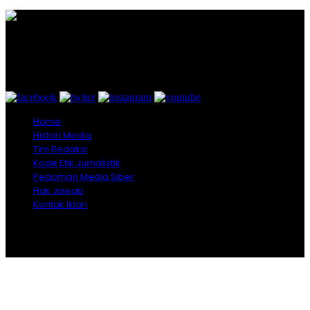
Graha Media Center,
Bogor - Indonesia
untukredaksi@gmail.com
+628557777888
Home
Histori Media
Tim Redaksi
Kode Etik Jurnalistik
Pedoman Media Siber
Hak Jawab
Kontak Iklan
Copyright © 2026 Opiniindonesia.com - All Rights
Reserved