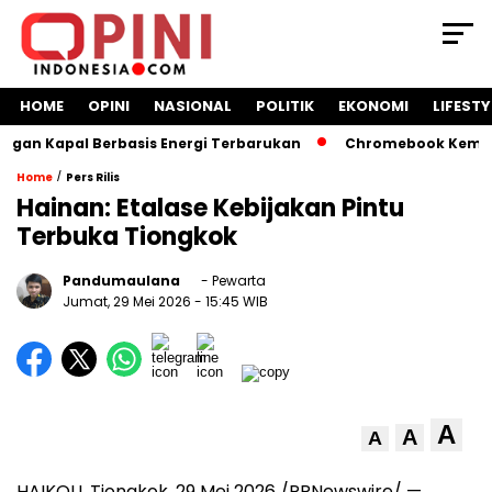
HOME
OPINI
NASIONAL
POLITIK
EKONOMI
LIFESTY
n Kapal Berbasis Energi Terbarukan
Chromebook Kemendikb
/
Home
Pers Rilis
Hainan: Etalase Kebijakan Pintu
Terbuka Tiongkok
Pandumaulana
- Pewarta
Jumat, 29 Mei 2026
- 15:45 WIB
A
A
A
HAIKOU, Tiongkok, 29 Mei 2026 /PRNewswire/ —