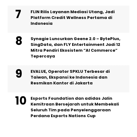
FLIN Rilis Layanan Mediasi Utang, Jadi
Platform Credit Wellness Pertama di
Indonesia
Synagie Luncurkan Geene 2.0 – BytePlus,
SingData, dan FLY Entertainment Jadi 12
Mitra Pendiri Ekosistem “AI Commerce”
Tepercaya
EVALUE, Operator SPKLU Terbesar di
Taiwan, Ekspansi ke Indonesia dan
Resmikan Kantor di Jakarta
Esports Foundation dan adidas Jalin
Kemitraan Bersejarah untuk Membekali
Seluruh Tim pada Penyelenggaraan
Perdana Esports Nations Cup