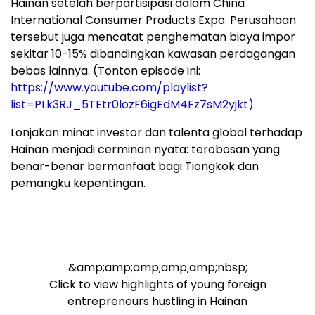
Hainan setelah berpartisipasi dalam China
International Consumer Products Expo. Perusahaan
tersebut juga mencatat penghematan biaya impor
sekitar 10-15% dibandingkan kawasan perdagangan
bebas lainnya. (Tonton episode ini:
https://www.youtube.com/playlist?
list=PLk3RJ_5TEtr0lozF6igEdM4Fz7sM2yjkt)
Lonjakan minat investor dan talenta global terhadap
Hainan menjadi cerminan nyata: terobosan yang
benar-benar bermanfaat bagi Tiongkok dan
pemangku kepentingan.
&amp;amp;amp;amp;amp;nbsp;
Click to view highlights of young foreign
entrepreneurs hustling in Hainan