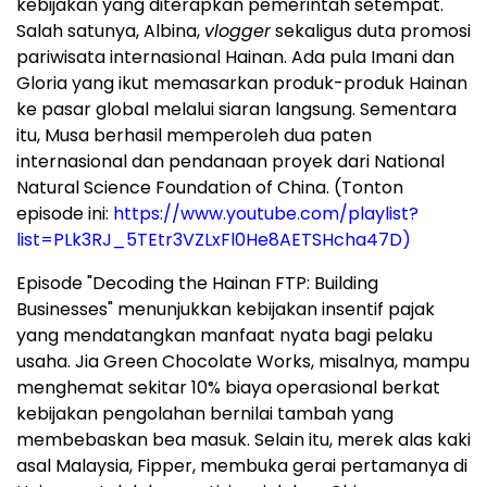
kebijakan yang diterapkan pemerintah setempat.
Salah satunya, Albina,
vlogger
sekaligus duta promosi
pariwisata internasional Hainan. Ada pula Imani dan
Gloria yang ikut memasarkan produk-produk Hainan
ke pasar global melalui siaran langsung. Sementara
itu, Musa berhasil memperoleh dua paten
internasional dan pendanaan proyek dari National
Natural Science Foundation of China. (Tonton
episode ini:
https://www.youtube.com/playlist?
list=PLk3RJ_5TEtr3VZLxFl0He8AETSHcha47D)
Episode "Decoding the Hainan FTP: Building
Businesses" menunjukkan kebijakan insentif pajak
yang mendatangkan manfaat nyata bagi pelaku
usaha. Jia Green Chocolate Works, misalnya, mampu
menghemat sekitar 10% biaya operasional berkat
kebijakan pengolahan bernilai tambah yang
membebaskan bea masuk. Selain itu, merek alas kaki
asal Malaysia, Fipper, membuka gerai pertamanya di