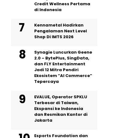
Credit Wellness Pertama
di Indonesia
Kennametal Hadirkan
Pengalaman Next Level
Shop Di IMTS 2026
Synagie Luncurkan Geene
2.0 – BytePlus, SingData,
dan FLY Entertainment
Jadi 12 Mitra Pendiri
Ekosistem “AI Commerce”
Tepercaya
EVALUE, Operator SPKLU
Terbesar di Taiwan,
Ekspansi ke Indonesia
dan Resmikan Kantor di
Jakarta
Esports Foundation dan