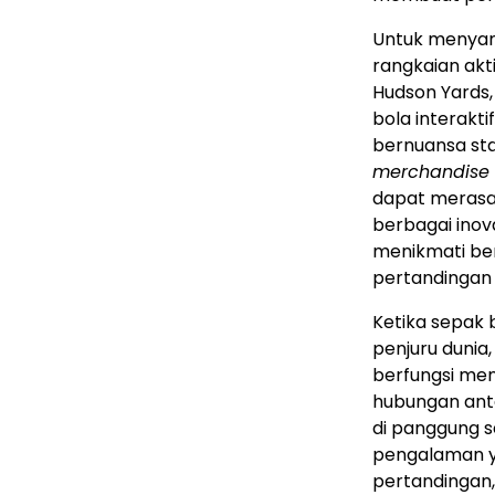
Untuk menyam
rangkaian akt
Hudson Yards,
bola interakt
bernuansa stad
merchandise
dapat merasak
berbagai inova
menikmati be
pertandingan 
Ketika sepak
penjuru dunia
berfungsi me
hubungan anta
di panggung s
pengalaman 
pertandingan,