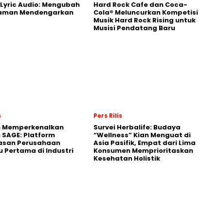
Lyric Audio: Mengubah
Hard Rock Cafe dan Coca-
aman Mendengarkan
Cola® Meluncurkan Kompetisi
Musik Hard Rock Rising untuk
Musisi Pendatang Baru
s
Pers Rilis
n Memperkenalkan
Survei Herbalife: Budaya
 SAGE: Platform
“Wellness” Kian Menguat di
asan Perusahaan
Asia Pasifik, Empat dari Lima
 Pertama di Industri
Konsumen Memprioritaskan
Kesehatan Holistik