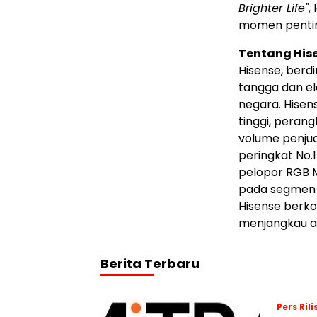
Brighter Life"
,
momen pentin
Tentang His
Hisense, berd
tangga dan ele
negara. Hise
tinggi, perang
volume penjua
peringkat No.
pelopor RGB M
pada segmen i
Hisense berko
menjangkau au
Berita Terbaru
Pers Rili