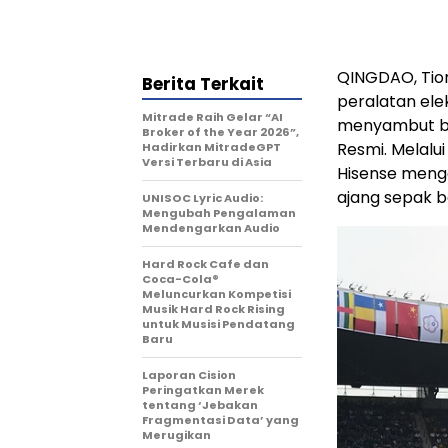
QINGDAO, Tion
Berita Terkait
peralatan ele
Mitrade Raih Gelar “AI
menyambut be
Broker of the Year 2026”,
Resmi. Melalu
Hadirkan MitradeGPT
Versi Terbaru di Asia
Hisense meng
ajang sepak bo
UNISOC Lyric Audio:
Mengubah Pengalaman
Mendengarkan Audio
Hard Rock Cafe dan
Coca-Cola®
Meluncurkan Kompetisi
Musik Hard Rock Rising
untuk Musisi Pendatang
Baru
Laporan Cision
Peringatkan Merek
tentang ‘Jebakan
Fragmentasi Data’ yang
Merugikan