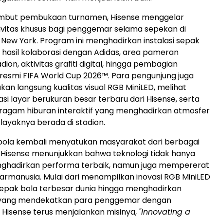
but pembukaan turnamen, Hisense menggelar
ivitas khusus bagi penggemar selama sepekan di
 New York. Program ini menghadirkan instalasi sepak
if hasil kolaborasi dengan Adidas, area pameran
ion, aktivitas grafiti digital, hingga pembagian
resmi FIFA World Cup 2026™. Para pengunjung juga
an langsung kualitas visual RGB MiniLED, melihat
si layar berukuran besar terbaru dari Hisense, serta
ragam hiburan interaktif yang menghadirkan atmosfer
layaknya berada di stadion.
 bola kembali menyatukan masyarakat dari berbagai
, Hisense menunjukkan bahwa teknologi tidak hanya
nghadirkan performa terbaik, namun juga mempererat
rmanusia. Mulai dari menampilkan inovasi RGB MiniLED
epak bola terbesar dunia hingga menghadirkan
yang mendekatkan para penggemar dengan
 Hisense terus menjalankan misinya,
"Innovating a