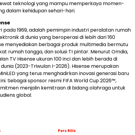
 lewat teknologi yang mampu memperkaya momen-
g dalam kehidupan sehari-hari.
ense
iri pada 1969, adalah pemimpin industri peralatan rumah
ktronik di dunia yang beroperasi di lebih dari 160
nse menyediakan berbagai produk multimedia bermutu
kat rumah tangga, dan solusi TI pintar. Menurut Omdia,
lan TV Hisense ukuran 100 inci dan lebih berada di
1 dunia (2023-Triwulan I-2026). Hisense merupakan
iniLED yang terus menghadirkan inovasi generasi baru
ni. Sebagai sponsor resmi FIFA World Cup 2026™,
mitmen menjalin kemitraan di bidang olahraga untuk
diens global.
s
Pers Rilis