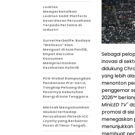
Lockton
Memperkenalkan
Lockton SAGE: Platform
Kecerdasan Perusahaan
Terpadu Pertama di
Industri
Survei Herbalife: Budaya
“Wellness” Kian
Menguat di Asia Pasifik,
Sebagai pelop
Empat dari Lima
Konsumen
inovasi di sek
Memprioritaskan
didukung Chro
Kesehatan Holistik
yang lebih al
PCG Global Rampungkan
menonton per
Pendanaan Pra-Seri A,
Tangkap Peluang dari
penggemar sep
Pesatnya Kebutuhan
2026™ berlan
Energi di Asia Tenggara
MiniLED TV"
d
Mintoak Mengumumkan
promosi di si
Akuisisi terhadap
Perusahaan Fintech ICC
menegaskan po
Loyalty yang Berkantor
menunjukkan 
Pusat di Timur Tengah.
membuat penga