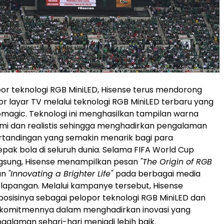
or teknologi RGB MiniLED, Hisense terus mendorong
tor layar TV melalui teknologi RGB MiniLED terbaru yang
magic. Teknologi ini menghasilkan tampilan warna
ami dan realistis sehingga menghadirkan pengalaman
tandingan yang semakin menarik bagi para
ak bola di seluruh dunia. Selama FIFA World Cup
gsung, Hisense menampilkan pesan
"The Origin of RGB
an
"Innovating a Brighter Life"
pada berbagai media
si lapangan. Melalui kampanye tersebut, Hisense
sisinya sebagai pelopor teknologi RGB MiniLED dan
komitmennya dalam menghadirkan inovasi yang
laman sehari-hari menjadi lebih baik.