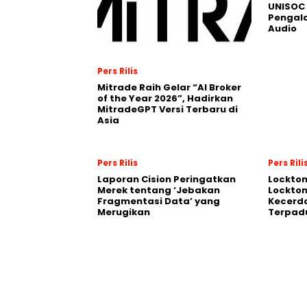
UNISOC 
Pengal
Audio
Pers Rilis
Mitrade Raih Gelar “AI Broker
of the Year 2026”, Hadirkan
MitradeGPT Versi Terbaru di
Asia
Pers Rilis
Pers Rili
Laporan Cision Peringatkan
Lockto
Merek tentang ‘Jebakan
Lockton
Fragmentasi Data’ yang
Kecerd
Merugikan
Terpadu