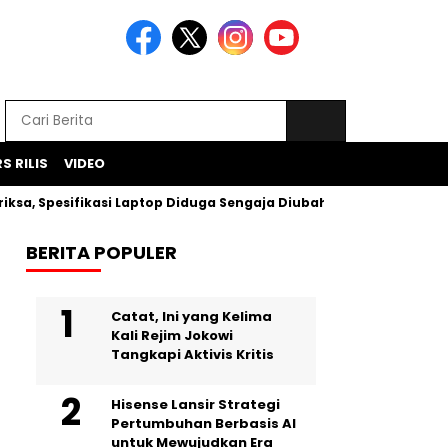
S RILIS
VIDEO
Spesifikasi Laptop Diduga Sengaja Diubah Paksa
Proyek I
BERITA POPULER
Catat, Ini yang Kelima
Kali Rejim Jokowi
Tangkapi Aktivis Kritis
Hisense Lansir Strategi
Pertumbuhan Berbasis AI
untuk Mewujudkan Era