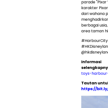
parade "Pixar
karakter Pixar
dari wahana p
menghadirkan
berbagai usia
area taman h
#HarbourCity
#HKDisneylan
@hkdisneylan
Informasi
selengkapny
toys-harbour-
Tautan untuk
https://bit.