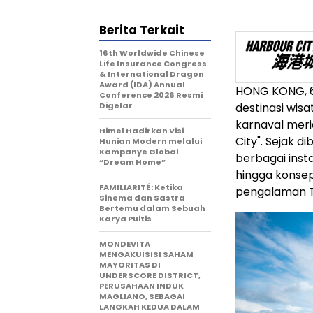
Berita Terkait
16th Worldwide Chinese
Life Insurance Congress
& International Dragon
Award (IDA) Annual
HONG KONG
,
Conference 2026 Resmi
Digelar
destinasi wis
karnaval mer
Himel Hadirkan Visi
City". Sejak d
Hunian Modern melalui
Kampanye Global
berbagai insta
“Dream Home”
hingga konsep 
FAMILIARITÉ: Ketika
pengalaman To
Sinema dan Sastra
Bertemu dalam Sebuah
Karya Puitis
MONDEVITA
MENGAKUISISI SAHAM
MAYORITAS DI
UNDERSCORE DISTRICT,
PERUSAHAAN INDUK
MAGLIANO, SEBAGAI
LANGKAH KEDUA DALAM