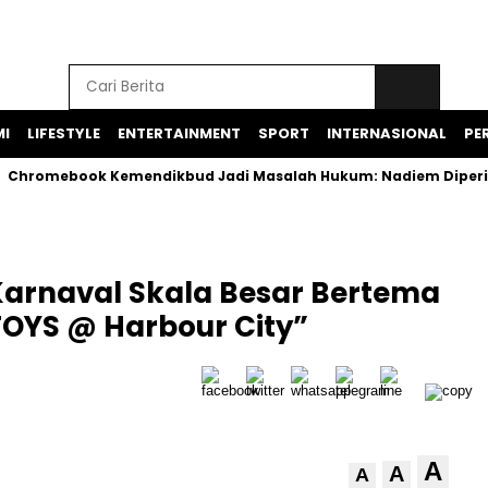
I
LIFESTYLE
ENTERTAINMENT
SPORT
INTERNASIONAL
PER
book Kemendikbud Jadi Masalah Hukum: Nadiem Diperiksa, Spesi
arnaval Skala Besar Bertema
TOYS @ Harbour City”
A
A
A