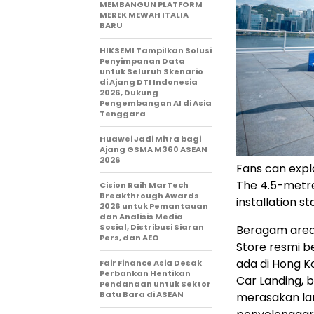
MEMBANGUN PLATFORM
MEREK MEWAH ITALIA
BARU
HIKSEMI Tampilkan Solusi
Penyimpanan Data
untuk Seluruh Skenario
di Ajang DTI Indonesia
2026, Dukung
Pengembangan AI di Asia
Tenggara
Huawei Jadi Mitra bagi
Ajang GSMA M360 ASEAN
2026
Fans can expl
The 4.5-metre-
Cision Raih MarTech
Breakthrough Awards
installation s
2026 untuk Pemantauan
dan Analisis Media
Sosial, Distribusi Siaran
Beragam area 
Pers, dan AEO
Store resmi b
ada di Hong Ko
Fair Finance Asia Desak
Perbankan Hentikan
Car Landing, 
Pendanaan untuk Sektor
Batu Bara di ASEAN
merasakan lang