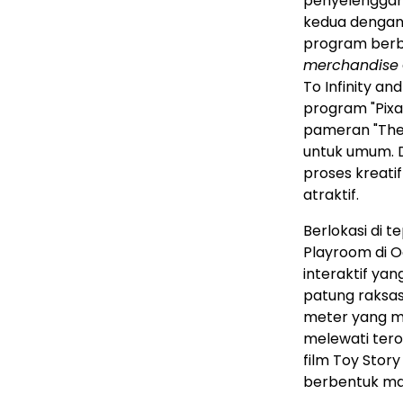
penyelenggar
kedua dengan 
program berbu
merchandise
To Infinity an
program "Pixar
pameran "The A
untuk umum. D
proses kreatif
atraktif.
Berlokasi di t
Playroom di 
interaktif yan
patung raksasa
meter yang me
melewati ter
film Toy Stor
berbentuk mat