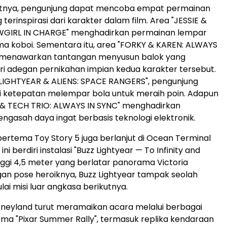
kutnya, pengunjung dapat mencoba empat permainan
g terinspirasi dari karakter dalam film. Area "JESSIE &
WGIRL IN CHARGE" menghadirkan permainan lempar
a koboi. Sementara itu, area "FORKY & KAREN: ALWAYS
menawarkan tantangan menyusun balok yang
dari adegan pernikahan impian kedua karakter tersebut.
 LIGHTYEAR & ALIENS: SPACE RANGERS", pengunjung
i ketepatan melempar bola untuk meraih poin. Adapun
 & TECH TRIO: ALWAYS IN SYNC" menghadirkan
gasah daya ingat berbasis teknologi elektronik.
rtema Toy Story 5 juga berlanjut di Ocean Terminal
 ini berdiri instalasi "Buzz Lightyear — To Infinity and
nggi 4,5 meter yang berlatar panorama Victoria
an pose heroiknya, Buzz Lightyear tampak seolah
ai misi luar angkasa berikutnya.
neyland turut meramaikan acara melalui berbagai
tema "Pixar Summer Rally", termasuk replika kendaraan