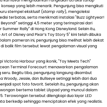
a karnaval menghadirkan rangkaian atraksi tahap
konsep yang lebih menarik. Pengunjung bisa mengikuti
ru stempel eksklusif (
stamp rally
), mengoleksi
edisi terbatas, serta menikmati instalasi "Buzz Lightyear!
d Beyond!" setinggi 4,5 meter yang terinspirasi dari
 Summer Rally" di Hong Kong Disneyland. Selain itu,
rt of Disney and Pixar’s Toy Story 5" kini telah dibuka
alam pameran ini, pengunjung bisa melihat lebih dekat
 di balik film tersebut lewat pengalaman visual yang
epi Victoria Harbour yang ikonik, "Toy Meets Tech"
Ocean Terminal Forecourt menawarkan pengalaman
g seru. Begitu tiba, pengunjung langsung disambut
 Woody, Jessie, dan Bullseye setinggi lebih dari dua
njadi spot foto favorit. Setelah itu, pengunjung akan
owongan bertema tablet Lilypad yang muncul dalam
y 5. Terowongan tersebut dilengkapi dua layar LED
a berkedip sehingga menciptakan efek yang realistis.