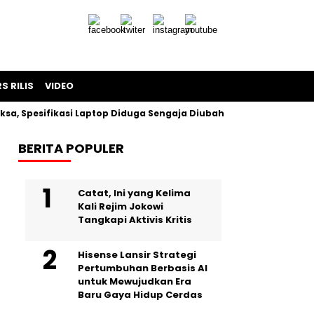
S RILIS
VIDEO
fikasi Laptop Diduga Sengaja Diubah Paksa
Proyek Iklan B
BERITA POPULER
Catat, Ini yang Kelima
Kali Rejim Jokowi
Tangkapi Aktivis Kritis
Hisense Lansir Strategi
Pertumbuhan Berbasis AI
untuk Mewujudkan Era
Baru Gaya Hidup Cerdas