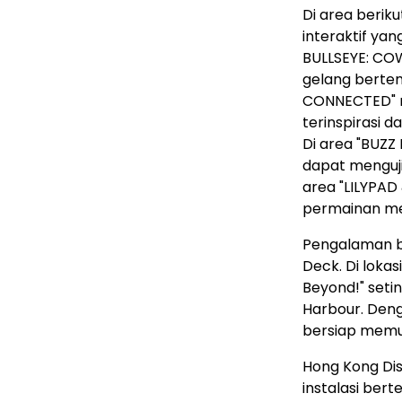
Di area beri
interaktif yan
BULLSEYE: CO
gelang bertem
CONNECTED" 
terinspirasi 
Di area "BUZZ
dapat menguj
area "LILYPAD
permainan men
Pengalaman be
Deck. Di lokasi
Beyond!" seti
Harbour. Deng
bersiap memul
Hong Kong Dis
instalasi ber