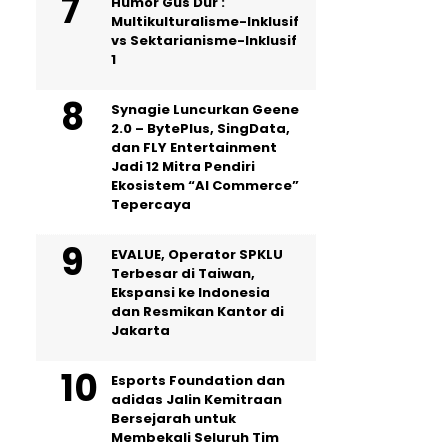
Humor Gus Dur :
Multikulturalisme-Inklusif
vs Sektarianisme-Inklusif
1
Synagie Luncurkan Geene
2.0 – BytePlus, SingData,
dan FLY Entertainment
Jadi 12 Mitra Pendiri
Ekosistem “AI Commerce”
Tepercaya
EVALUE, Operator SPKLU
Terbesar di Taiwan,
Ekspansi ke Indonesia
dan Resmikan Kantor di
Jakarta
Esports Foundation dan
adidas Jalin Kemitraan
Bersejarah untuk
Membekali Seluruh Tim