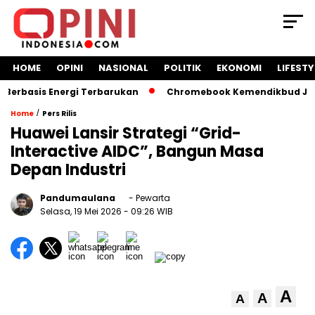
HOME
OPINI
NASIONAL
POLITIK
EKONOMI
LIFESTY
basis Energi Terbarukan
Chromebook Kemendikbud Jadi Mas
/
Home
Pers Rilis
Huawei Lansir Strategi “Grid-
Interactive AIDC”, Bangun Masa
Depan Industri
Pandumaulana
- Pewarta
Selasa, 19 Mei 2026
- 09:26 WIB
A
A
A