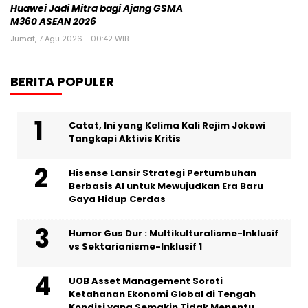
Huawei Jadi Mitra bagi Ajang GSMA
M360 ASEAN 2026
Jumat, 7 Agu 2026 - 00:42 WIB
BERITA POPULER
Catat, Ini yang Kelima Kali Rejim Jokowi
Tangkapi Aktivis Kritis
Hisense Lansir Strategi Pertumbuhan
Berbasis AI untuk Mewujudkan Era Baru
Gaya Hidup Cerdas
Humor Gus Dur : Multikulturalisme-Inklusif
vs Sektarianisme-Inklusif 1
UOB Asset Management Soroti
Ketahanan Ekonomi Global di Tengah
Kondisi yang Semakin Tidak Menentu