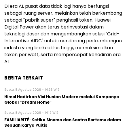
Di era AI, pusat data tidak lagi hanya berfungsi
sebagai ruang server, melainkan telah berkembang
sebagai "pabrik super" penghasil token. Huawei
Digital Power akan terus berinvestasi dalam
teknologi dasar dan mengembangkan solusi "Grid-
Interactive AIDC" untuk mendorong perkembangan
industri yang berkualitas tinggi, memaksimalkan
token per watt, serta mempercepat kehadiran era
AI.
BERITA TERKAIT
Sabtu, 8 Agustus 2026 - 14:26 WIB
Himel Hadirkan Visi Hunian Modern melalui Kampanye
Global “Dream Home”
Sabtu, 8 Agustus 2026 - 14:19 WIB
FAMILIARITÉ: Ketika Sinema dan Sastra Bertemu dalam
Sebuah Karya Puitis