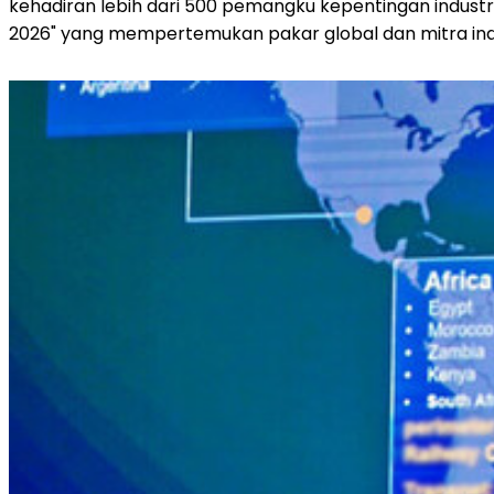
kehadiran lebih dari 500 pemangku kepentingan industr
2026" yang mempertemukan pakar global dan mitra in