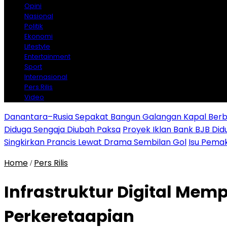
Opini
Nasional
Politik
Ekonomi
Lifestyle
Entertainment
Sport
Internasional
Pers Rilis
Video
Danantara–Rusia Sepakat Bangun Galangan Kapal Berba
Diduga Sengaja Diubah Paksa
Proyek Iklan Bank BJB Did
Singkirkan Prancis Lewat Drama Sembilan Gol
Isu Pemak
Home
Pers Rilis
/
Infrastruktur Digital Mem
Perkeretaapian