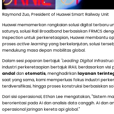
Raymond Zuo, President of Huawei Smart Railway Unit
Huawei memamerkan rangkaian solusi digital terbaru un
satunya, solusi Rail Broadband berbasiskan FRMCS dengan
Inspection untuk perkeretaapian, Huawei membantu op
proses
active learning
yang berkelanjutan, solusi ter
mendukung masa depan mobilitas global.
Dalam sesi paparan bertajuk
"Leading Digital Infrastru
industri perkeretaapian bertajuk iRAIL berdasarkan visi
andal
dan
otomatis
, menghadirkan
layanan
terinte
saat yang sama, kami memperluas fokus industri perkere
terdiversifikasi, hingga proses konstruksi berbasiskan sol
Dari sisi operasional, Ethan Lee mengatakan, "Sistem m
berorientasi pada AI dan analisis data canggih. AI dan
operasional jaringan kereta api global."