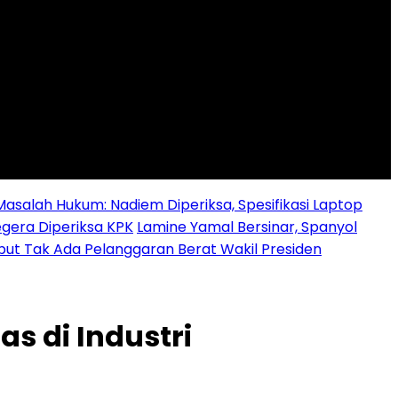
alah Hukum: Nadiem Diperiksa, Spesifikasi Laptop
egera Diperiksa KPK
Lamine Yamal Bersinar, Spanyol
ebut Tak Ada Pelanggaran Berat Wakil Presiden
s di Industri