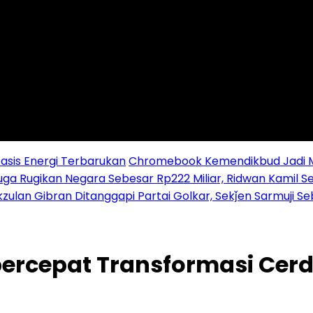
sis Energi Terbarukan
Chromebook Kemendikbud Jadi Mas
uga Rugikan Negara Sebesar Rp222 Miliar, Ridwan Kamil S
zulan Gibran Ditanggapi Partai Golkar, Sekǰen Sarmuji S
percepat Transformasi Cerda