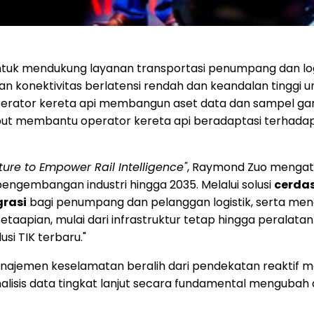
tuk mendukung layanan transportasi penumpang dan logist
 konektivitas berlatensi rendah dan keandalan tinggi untu
erator kereta api membangun aset data dan sampel gan
sebut membantu operator kereta api beradaptasi terhada
cture to Empower Rail Intelligence"
, Raymond Zuo mengata
 pengembangan industri hingga 2035. Melalui solusi
cerda
grasi
bagi penumpang dan pelanggan logistik, serta me
taapian, mulai dari infrastruktur tetap hingga peralata
usi TIK terbaru."
anajemen keselamatan beralih dari pendekatan reaktif men
 analisis data tingkat lanjut secara fundamental mengub