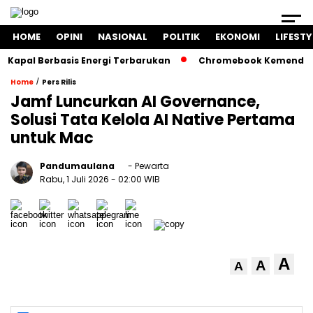
HOME
OPINI
NASIONAL
POLITIK
EKONOMI
LIFESTY
al Berbasis Energi Terbarukan
Chromebook Kemendikbud Ja
/
Home
Pers Rilis
Jamf Luncurkan AI Governance,
Solusi Tata Kelola AI Native Pertama
untuk Mac
Pandumaulana
- Pewarta
Rabu, 1 Juli 2026
- 02:00 WIB
A
A
A