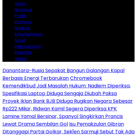
Opini
Nasional
Politik
Ekonomi
Lifestyle
Entertainment
Sport
Internasional
Pers Rilis
Video
Danantara–Rusia Sepakat Bangun Galangan Kapal
Berbasis Energi Terbarukan
Chromebook
Kemendikbud Jadi Masalah Hukum: Nadiem Diperiksa,
Spesifikasi Laptop Diduga Sengaja Diubah Paksa
Proyek Iklan Bank BJB Diduga Rugikan Negara Sebesar
Rp222 Miliar, Ridwan Kamil Segera Diperiksa KPK
Lamine Yamal Bersinar, Spanyol Singkirkan Prancis
Lewat Drama Sembilan Gol
Isu Pemakzulan Gibran
Ditanggapi Partai Golkar, Sekǰen Sarmuji Sebut Tak Ada