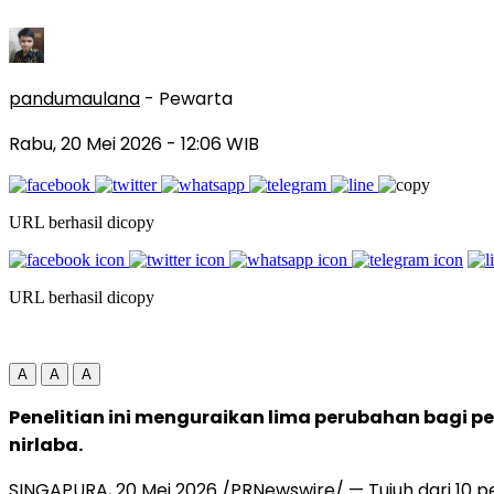
pandumaulana
- Pewarta
Rabu, 20 Mei 2026
- 12:06 WIB
URL berhasil dicopy
URL berhasil dicopy
A
A
A
Penelitian ini menguraikan lima perubahan bagi
nirlaba.
SINGAPURA
,
20 Mei 2026
/PRNewswire/ — Tujuh dari 10 pe