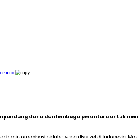
 penyandang dana dan lembaga perantara untuk m
mimpin organisasi nirlaba yang disurvei di Indonesia, M