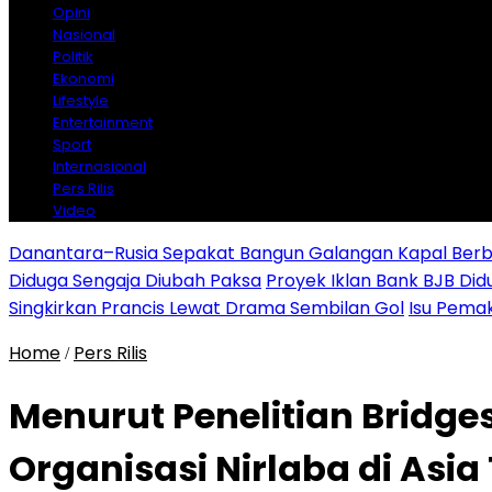
Opini
Nasional
Politik
Ekonomi
Lifestyle
Entertainment
Sport
Internasional
Pers Rilis
Video
Danantara–Rusia Sepakat Bangun Galangan Kapal Berba
Diduga Sengaja Diubah Paksa
Proyek Iklan Bank BJB Did
Singkirkan Prancis Lewat Drama Sembilan Gol
Isu Pemak
Home
Pers Rilis
/
Menurut Penelitian Bridge
Organisasi Nirlaba di Asi