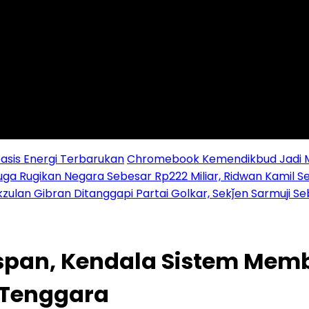
sis Energi Terbarukan
Chromebook Kemendikbud Jadi Mas
uga Rugikan Negara Sebesar Rp222 Miliar, Ridwan Kamil S
zulan Gibran Ditanggapi Partai Golkar, Sekǰen Sarmuji S
span, Kendala Sistem Memba
a Tenggara