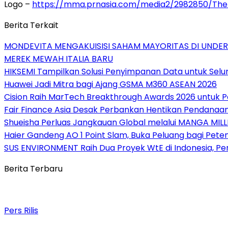
Logo –
https://mma.prnasia.com/media2/2982850/T
Berita Terkait
MONDEVITA MENGAKUISISI SAHAM MAYORITAS DI UNDE
MEREK MEWAH ITALIA BARU
HIKSEMI Tampilkan Solusi Penyimpanan Data untuk Selur
Huawei Jadi Mitra bagi Ajang GSMA M360 ASEAN 2026
Cision Raih MarTech Breakthrough Awards 2026 untuk Pem
Fair Finance Asia Desak Perbankan Hentikan Pendanaan
Shueisha Perluas Jangkauan Global melalui MANGA MILL
Haier Gandeng AO 1 Point Slam, Buka Peluang bagi Pete
SUS ENVIRONMENT Raih Dua Proyek WtE di Indonesia, Pe
Berita Terbaru
Pers Rilis