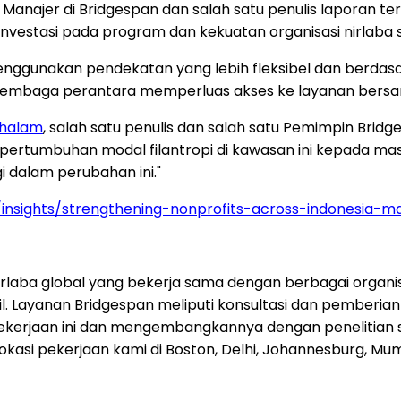
, Manajer di Bridgespan dan salah satu penulis laporan 
i investasi pada program dan kekuatan organisasi nirlab
ggunakan pendekatan yang lebih fleksibel dan berdasar
 lembaga perantara memperluas akses ke layanan bersam
chalam
, salah satu penulis dan salah satu Pemimpin Bridg
pertumbuhan modal filantropi di kawasan ini kepada masy
i dalam perubahan ini."
/insights/strengthening-nonprofits-across-indonesia-m
irlaba global yang bekerja sama dengan berbagai organisa
. Layanan Bridgespan meliputi konsultasi dan pemberian 
kerjaan ini dan mengembangkannya dengan penelitian sen
Lokasi pekerjaan kami di Boston, Delhi, Johannesburg, Mu