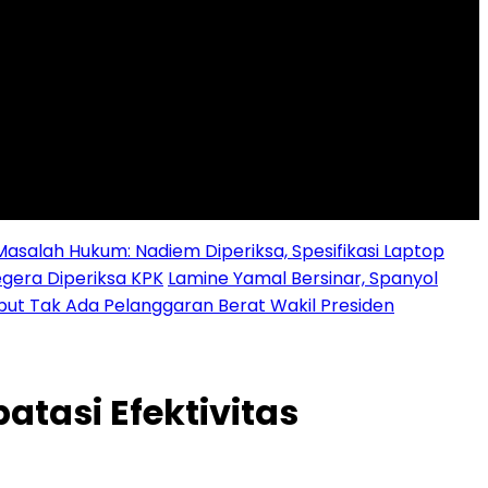
alah Hukum: Nadiem Diperiksa, Spesifikasi Laptop
egera Diperiksa KPK
Lamine Yamal Bersinar, Spanyol
ebut Tak Ada Pelanggaran Berat Wakil Presiden
tasi Efektivitas