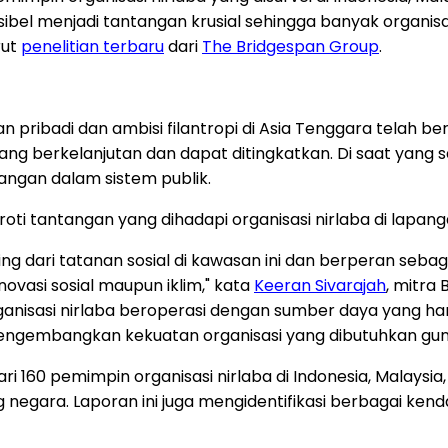
bel menjadi tantangan krusial sehingga banyak organisa
rut
penelitian terbaru
dari
The Bridgespan Group
.
an pribadi dan ambisi filantropi di Asia Tenggara telah
ang berkelanjutan dan dapat ditingkatkan. Di saat yang
angan dalam sistem publik.
oti tantangan yang dihadapi organisasi nirlaba di lapang
ting dari tatanan sosial di kawasan ini dan berperan se
ovasi sosial maupun iklim," kata
Keeran Sivarajah
, mitra
nisasi nirlaba beroperasi dengan sumber daya yang ha
u mengembangkan kekuatan organisasi yang dibutuhkan 
dari 160 pemimpin organisasi nirlaba di Indonesia, Malay
negara. Laporan ini juga mengidentifikasi berbagai kend