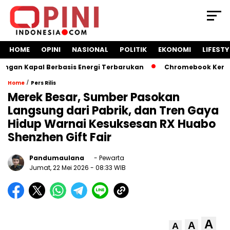
HOME
OPINI
NASIONAL
POLITIK
EKONOMI
LIFESTY
an Kapal Berbasis Energi Terbarukan
Chromebook Kemendik
/
Home
Pers Rilis
Merek Besar, Sumber Pasokan
Langsung dari Pabrik, dan Tren Gaya
Hidup Warnai Kesuksesan RX Huabo
Shenzhen Gift Fair
Pandumaulana
- Pewarta
Jumat, 22 Mei 2026
- 08:33 WIB
A
A
A