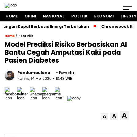
HOME
OPINI
NASIONAL
POLITIK
EKONOMI
LIFESTY
ngan Kapal Berbasis Energi Terbarukan
Chromebook Kemend
/
Home
Pers Rilis
Model Prediksi Risiko Berbasiskan AI
Bantu Cegah Amputasi Kaki pada
Pasien Diabetes
Pandumaulana
- Pewarta
Kamis, 14 Mei 2026
- 13:43 WIB
A
A
A