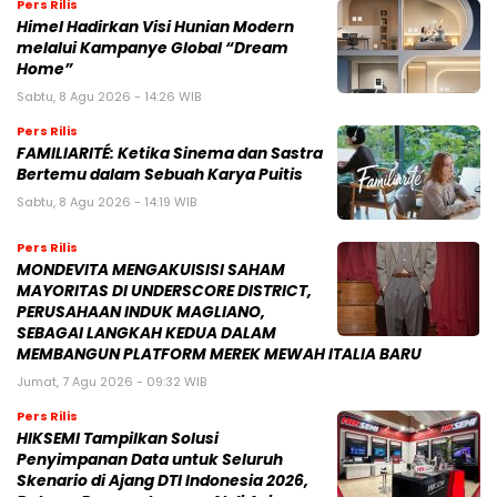
Pers Rilis
Himel Hadirkan Visi Hunian Modern
melalui Kampanye Global “Dream
Home”
Sabtu, 8 Agu 2026 - 14:26 WIB
Pers Rilis
FAMILIARITÉ: Ketika Sinema dan Sastra
Bertemu dalam Sebuah Karya Puitis
Sabtu, 8 Agu 2026 - 14:19 WIB
Pers Rilis
MONDEVITA MENGAKUISISI SAHAM
MAYORITAS DI UNDERSCORE DISTRICT,
PERUSAHAAN INDUK MAGLIANO,
SEBAGAI LANGKAH KEDUA DALAM
MEMBANGUN PLATFORM MEREK MEWAH ITALIA BARU
Jumat, 7 Agu 2026 - 09:32 WIB
Pers Rilis
HIKSEMI Tampilkan Solusi
Penyimpanan Data untuk Seluruh
Skenario di Ajang DTI Indonesia 2026,