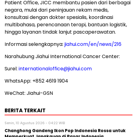
Patient Office, JICC membantu pasien dari berbagai
negara, mulai dari peninjauan rekam medis,
konsultasi dengan dokter spesialis, koordinasi
multibahasa, perencanaan terapi, bantuan logistik,
hingga layanan tindak lanjut pascaperawatan.
Informasi selengkapnya:
jiahui.com/en/news/216
Narahubung Jiahui International Cancer Center:
Surel:
internationaloffice@jiahui.com
WhatsApp: +852 4619 1904
WeChat: Jiahui-GSN
BERITA TERKAIT
Senin, 10 Agustus 2026 - 04:22 WIB
Changhong Gandeng Ikon Pop Indonesia Rossa untuk
Memperkuat Jangkauan di Pasar Indonesia