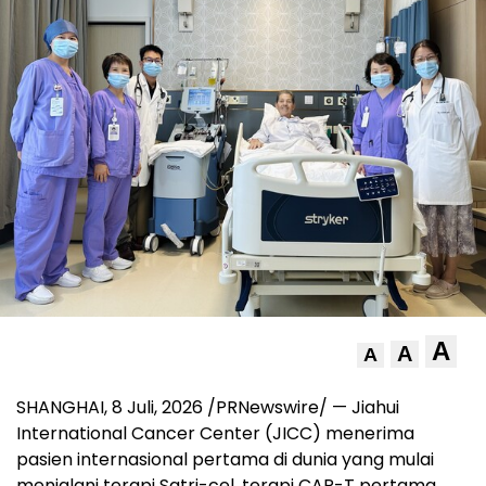
A
A
A
SHANGHAI
,
8 Juli, 2026
/PRNewswire/ — Jiahui
International Cancer Center (JICC) menerima
pasien internasional pertama di dunia yang mulai
menjalani terapi Satri-cel, terapi CAR-T pertama