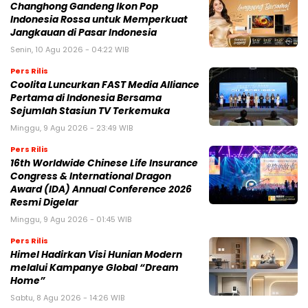
Changhong Gandeng Ikon Pop
Indonesia Rossa untuk Memperkuat
Jangkauan di Pasar Indonesia
Senin, 10 Agu 2026 - 04:22 WIB
Pers Rilis
Coolita Luncurkan FAST Media Alliance
Pertama di Indonesia Bersama
Sejumlah Stasiun TV Terkemuka
Minggu, 9 Agu 2026 - 23:49 WIB
Pers Rilis
16th Worldwide Chinese Life Insurance
Congress & International Dragon
Award (IDA) Annual Conference 2026
Resmi Digelar
Minggu, 9 Agu 2026 - 01:45 WIB
Pers Rilis
Himel Hadirkan Visi Hunian Modern
melalui Kampanye Global “Dream
Home”
Sabtu, 8 Agu 2026 - 14:26 WIB