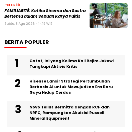
Pers Rilis
FAMILIARITÉ: Ketika Sinema dan Sastra
Bertemu dalam Sebuah Karya Puitis
Sabtu, 8 Agu 2026 - 14:19 WIB
BERITA POPULER
Catat, Ini yang Kelima Kali Rejim Jokowi
Tangkapi Aktivis Kritis
Hisense Lansir Strategi Pertumbuhan
Berbasis AI untuk Mewujudkan Era Baru
Gaya Hidup Cerdas
Novo Tellus Bermitra dengan RCF dan
NRFC, Rampungkan Akuisisi Russell
Mineral Equipment