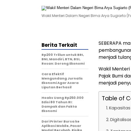
Wakil Menteri Dalam Negeri Bima Arya Sugiarto 
SEBERAPA man
Berita Terkait
pembangunan 
Rp200 Triliun untuk BRI,
menjadi tula
BNI, Mandiri, BTN, BSI,
Rosan: Dorong Ekonomi
Wakil Menter
Cara Efektif
Pajak Bumi d
Mengundang Jurnalis
menjadi peny
Ekonomi Agar Acara
Liputan Berhasil
Table of 
Hoaks Uang Rp250.000
Edisi 80 Tahun RI:
Dampak dan Fakta
Kapasitas 
Ekonomi
Digitalis
Dari Printer Bursa ke
Aplikasi Mobile, Pasar
Modal Berubah, Risiko