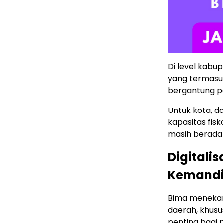
Di level kabu
yang termasuk
bergantung p
Untuk kota, da
kapasitas fis
masih berada 
Digitali
Kemandi
Bima menekank
daerah, khusu
penting bagi 