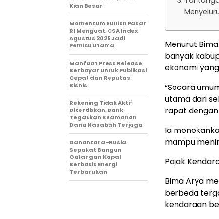
Tantanga
Kian Besar
Menyelur
Momentum Bullish Pasar
RI Menguat, CSA Index
Agustus 2025 Jadi
Menurut Bima 
Pemicu Utama
banyak kabupa
Manfaat Press Release
ekonomi yang
Berbayar untuk Publikasi
Cepat dan Reputasi
Bisnis
“Secara umum,
utama dari se
Rekening Tidak Aktif
rapat dengan K
Ditertibkan, Bank
Tegaskan Keamanan
Dana Nasabah Terjaga
Ia menekankan
mampu mening
Danantara–Rusia
Sepakat Bangun
Galangan Kapal
Pajak Kendara
Berbasis Energi
Terbarukan
Bima Arya men
berbeda terga
kendaraan be