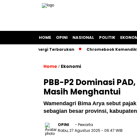
HOME
OPINI
NASIONAL
POLITIK
EKONOM
 Berbasis Energi Terbarukan
Chromebook Kemendikbud Jadi
Home
Ekonomi
/
PBB-P2 Dominasi PAD,
Masih Menghantui
Wamendagri Bima Arya sebut pajak
sebagian besar provinsi, kabupaten
OPINI
- Pewarta
Rabu, 27 Agustus 2025
- 06:47 WIB