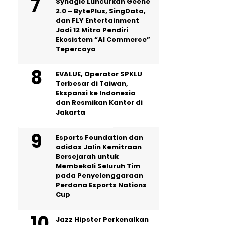
Synagie Luncurkan Geene
2.0 – BytePlus, SingData,
dan FLY Entertainment
Jadi 12 Mitra Pendiri
Ekosistem “AI Commerce”
Tepercaya
EVALUE, Operator SPKLU
Terbesar di Taiwan,
Ekspansi ke Indonesia
dan Resmikan Kantor di
Jakarta
Esports Foundation dan
adidas Jalin Kemitraan
Bersejarah untuk
Membekali Seluruh Tim
pada Penyelenggaraan
Perdana Esports Nations
Cup
Jazz Hipster Perkenalkan