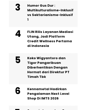
Humor Gus Dur :
Multikulturalisme-Inklusif
vs Sektarianisme-Inklusif
1
FLIN Rilis Layanan Mediasi
Utang, Jadi Platform
Credit Wellness Pertama
di Indonesia
Koko Wigyantoro dan
Tigor Pangaribuan
Diberhentikan Dengan
Hormat dari Direktur PT
Timah Tbk
Kennametal Hadirkan
Pengalaman Next Level
Shop Di IMTS 2026