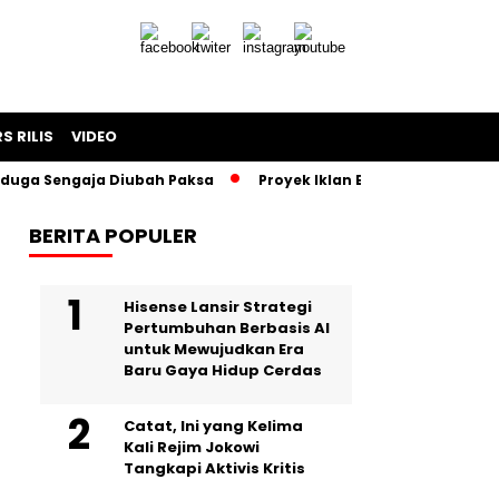
S RILIS
VIDEO
Sengaja Diubah Paksa
Proyek Iklan Bank BJB Diduga Rugikan
BERITA POPULER
Hisense Lansir Strategi
Pertumbuhan Berbasis AI
untuk Mewujudkan Era
Baru Gaya Hidup Cerdas
Catat, Ini yang Kelima
Kali Rejim Jokowi
Tangkapi Aktivis Kritis