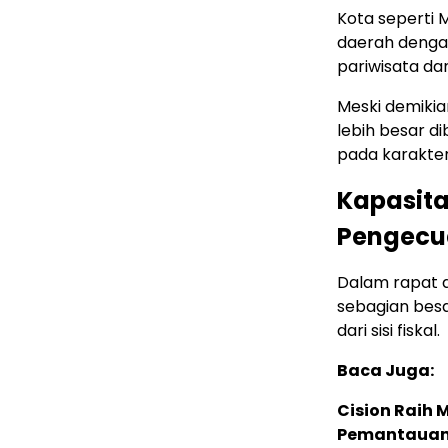
Kota seperti
daerah dengan
pariwisata dan
Meski demikia
lebih besar d
pada karakter
Kapasita
Pengecua
Dalam rapat 
sebagian bes
dari sisi fiskal.
Baca Juga:
Cision Raih
Pemantauan d