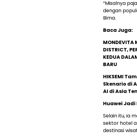
“Misalnya paj
dengan popula
Bima.
Baca Juga:
MONDEVITA 
DISTRICT, P
KEDUA DALA
BARU
HIKSEMI Tam
Skenario di
AI di Asia T
Huawei Jadi
Selain itu, i
sektor hotel a
destinasi wisa