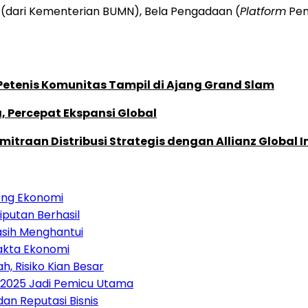
 (dari Kementerian BUMN), Bela Pengadaan (
Platform
Pem
 Petenis Komunitas Tampil di Ajang Grand Slam
, Percepat Ekspansi Global
traan Distribusi Strategis dengan Allianz Global I
orong Ekonomi
iputan Berhasil
asih Menghantui
akta Ekonomi
h, Risiko Kian Besar
 2025 Jadi Pemicu Utama
an Reputasi Bisnis