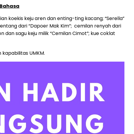
 Bahasa
ian koekis keju aren dan enting-ting kacang; “Serella”
kentang dari “Dapoer Mak Kim”; cemilan renyah dari
on dan sagu keju milik “Cemilan Cimot”; kue coklat
n kapabilitas UMKM.