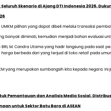
Seluruh Skenario di Ajang DTI Indonesia 2026, Duk
026
k UMKM pilihan yang dapat dibeli melalui transaksi pem
g banyak diminati, kemudian menjadi bahan evaluasi un
kro BRI, M. Candra Utama yang hadir langsung pada saat
harga berbeda dari yang terjual di toko
retail
pada umum
KM yang merupakan sumbangsih kita kepada negara. Ini 
k Pemantauan dan Analisis Media Sosial, Distribusi
naan untuk Sektor Batu Bara di ASEAN