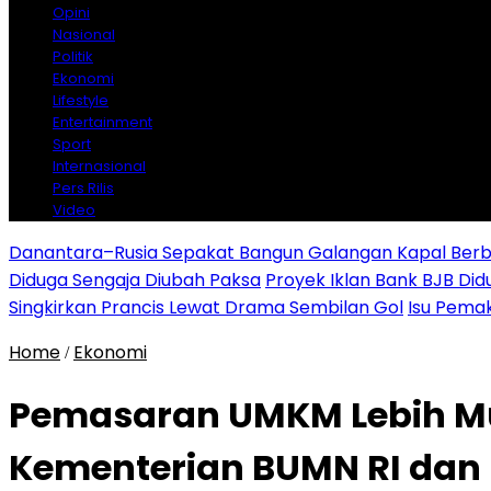
Opini
Nasional
Politik
Ekonomi
Lifestyle
Entertainment
Sport
Internasional
Pers Rilis
Video
Danantara–Rusia Sepakat Bangun Galangan Kapal Berba
Diduga Sengaja Diubah Paksa
Proyek Iklan Bank BJB Did
Singkirkan Prancis Lewat Drama Sembilan Gol
Isu Pemak
Home
Ekonomi
/
Pemasaran UMKM Lebih Mu
Kementerian BUMN RI dan 