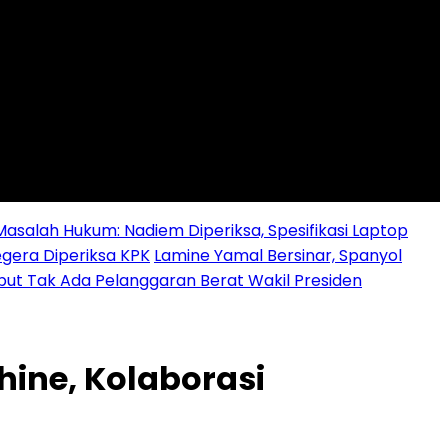
alah Hukum: Nadiem Diperiksa, Spesifikasi Laptop
egera Diperiksa KPK
Lamine Yamal Bersinar, Spanyol
ebut Tak Ada Pelanggaran Berat Wakil Presiden
ine, Kolaborasi