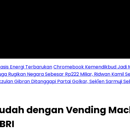
sis Energi Terbarukan
Chromebook Kemendikbud Jadi Mas
uga Rugikan Negara Sebesar Rp222 Miliar, Ridwan Kamil S
zulan Gibran Ditanggapi Partai Golkar, Sekǰen Sarmuji S
dah dengan Vending Mach
BRI