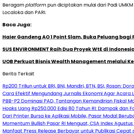
Beragam
platform
pun diciptakan mulai dari Padi UMKM
Localoka dan PARI.
Baca Juga:
Haier Gandeng AO 1 Point Slam, Buka Peluang bagi
SUS ENVIRONMENT Raih Dua Proyek WtE di Indonesia
UOB Perkuat Bisnis Wealth Management melalui Kemi
Berita Terkait
Rp200 Triliun untuk BRI, BNI, Mandiri, BTN, BSI, Rosan: D
Cara Efektif Mengundang Jurnalis Ekonomi Agar Acara L
PBB-P2 Dominasi PAD, Tantangan Kemandirian Fiskal M
Hoaks Uang Rp250.000 Edisi 80 Tahun RI: Dampak dan F
Dari Printer Bursa ke Aplikasi Mobile, Pasar Modal Beruba
Momentum Bullish Pasar RI Menguat, CSA Index Agustus
Manfaat Press Release Berbayar untuk Publikasi Cepat d