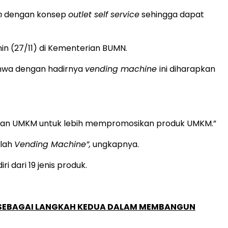
m
dengan konsep
outlet self service
sehingga dapat
n (27/11) di Kementerian BUMN.
ahwa dengan hadirnya
vending machine
ini diharapkan
awan UMKM untuk lebih mempromosikan produk UMKM.”
mlah
Vending Machine
”,
ungkapnya.
i dari 19 jenis produk.
, SEBAGAI LANGKAH KEDUA DALAM MEMBANGUN