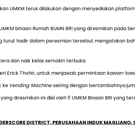
gkan UMKM terus dilakukan dengan menyediakan
platfor
UMKM binaan Rumah BUMN BRI yang diresmikan pada Seni
yang turut hadir dalam peresmian tersebut mengatakan b
ra dan naik kelas semakin terbuka.
teri Erick Thohir, untuk menjawab permintaan kawan-k
k ke
Vending Machine
seiring dengan bertambahnya ju
ang diresmikan ini diisi oleh 11 UMKM Binaan BRI yang terdir
NDERSCORE DISTRICT, PERUSAHAAN INDUK MAGLIANO