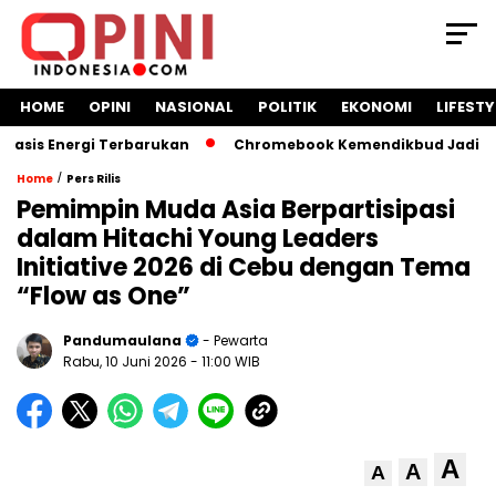
HOME
OPINI
NASIONAL
POLITIK
EKONOMI
LIFESTY
s Energi Terbarukan
Chromebook Kemendikbud Jadi Masalah
/
Home
Pers Rilis
Pemimpin Muda Asia Berpartisipasi
dalam Hitachi Young Leaders
Initiative 2026 di Cebu dengan Tema
“Flow as One”
Pandumaulana
- Pewarta
Rabu, 10 Juni 2026
- 11:00 WIB
A
A
A