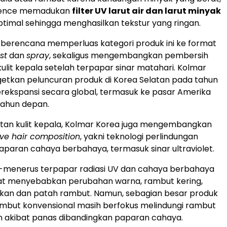
ssence memadukan
filter UV larut air dan larut minyak
ptimal sehingga menghasilkan tekstur yang ringan.
 berencana memperluas kategori produk ini ke format
st
dan
spray
, sekaligus mengembangkan pembersih
kulit kepala setelah terpapar sinar matahari. Kolmar
etkan peluncuran produk di Korea Selatan pada tahun
erekspansi secara global, termasuk ke pasar Amerika
tahun depan.
tan kulit kepala, Kolmar Korea juga mengembangkan
ve hair composition
, yakni teknologi perlindungan
aparan cahaya berbahaya, termasuk sinar ultraviolet.
-menerus terpapar radiasi UV dan cahaya berbahaya
pat menyebabkan perubahan warna, rambut kering,
akan dan patah rambut. Namun, sebagian besar produk
mbut konvensional masih berfokus melindungi rambut
n akibat panas dibandingkan paparan cahaya.