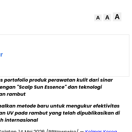
A
A
A
portofolio produk perawatan kulit dari sinar
engan "Scalp Sun Essence" dan teknologi
gan rambut
lkan metode baru untuk mengukur efektivitas
an UV pada rambut yang telah dipublikasikan di
ah internasional
Selatan, 14 Mei 2026 /PRNewswire/ —
Kolmar Korea
,