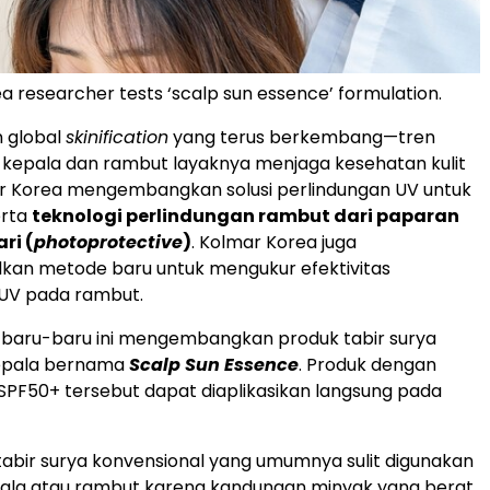
a researcher tests ‘scalp sun essence’ formulation.
n global
skinification
yang terus berkembang—tren
 kepala dan rambut layaknya menjaga kesehatan kulit
 Korea mengembangkan solusi perlindungan UV untuk
erta
teknologi perlindungan rambut dari paparan
ri (
photoprotective
)
. Kolmar Korea juga
an metode baru untuk mengukur efektivitas
 UV pada rambut.
 baru-baru ini mengembangkan produk tabir surya
kepala bernama
Scalp Sun Essence
. Produk dengan
SPF50+ tersebut dapat diaplikasikan langsung pada
tabir surya konvensional yang umumnya sulit digunakan
pala atau rambut karena kandungan minyak yang berat,