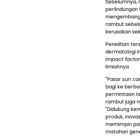
Sebelumnya, m
perlindungan 
mengembangk
rambut sebel
kerusakan sek
Penelitian ter
dermatologi i
impact factor
ilmiahnya.
"Pasar
sun ca
bagi ke berba
permintaan te
rambut juga m
"Didukung ke
produk, inovas
memimpin pas
matahari gene