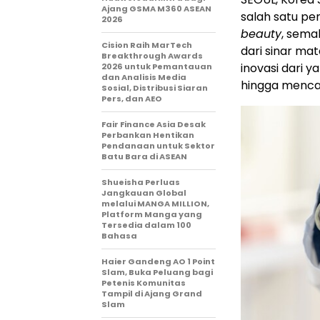
Ajang GSMA M360 ASEAN
salah satu pe
2026
beauty
, sema
Cision Raih MarTech
dari sinar mat
Breakthrough Awards
inovasi dari 
2026 untuk Pemantauan
dan Analisis Media
hingga mencak
Sosial, Distribusi Siaran
Pers, dan AEO
Fair Finance Asia Desak
Perbankan Hentikan
Pendanaan untuk Sektor
Batu Bara di ASEAN
Shueisha Perluas
Jangkauan Global
melalui MANGA MILLION,
Platform Manga yang
Tersedia dalam 100
Bahasa
Haier Gandeng AO 1 Point
Slam, Buka Peluang bagi
Petenis Komunitas
Tampil di Ajang Grand
Slam