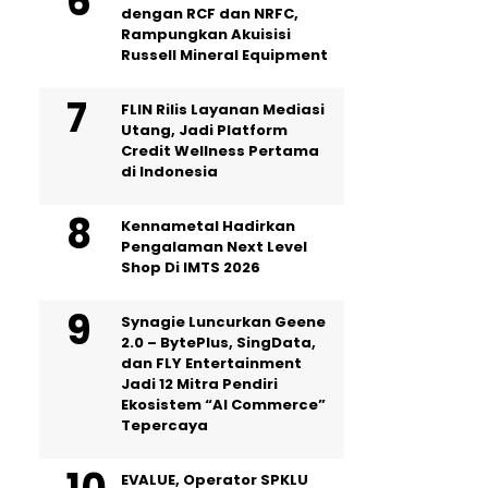
dengan RCF dan NRFC,
Rampungkan Akuisisi
Russell Mineral Equipment
FLIN Rilis Layanan Mediasi
Utang, Jadi Platform
Credit Wellness Pertama
di Indonesia
Kennametal Hadirkan
Pengalaman Next Level
Shop Di IMTS 2026
Synagie Luncurkan Geene
2.0 – BytePlus, SingData,
dan FLY Entertainment
Jadi 12 Mitra Pendiri
Ekosistem “AI Commerce”
Tepercaya
EVALUE, Operator SPKLU