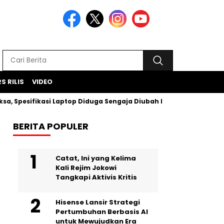
S RILIS
VIDEO
sifikasi Laptop Diduga Sengaja Diubah Paksa
Proyek Iklan
BERITA POPULER
Catat, Ini yang Kelima
Kali Rejim Jokowi
Tangkapi Aktivis Kritis
Hisense Lansir Strategi
Pertumbuhan Berbasis AI
untuk Mewujudkan Era