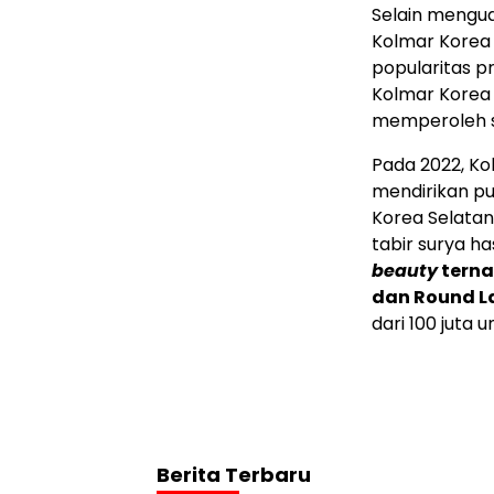
Selain mengua
Kolmar Korea 
popularitas p
Kolmar Korea
memperoleh se
Pada 2022, Ko
mendirikan pu
Korea Selatan
tabir surya h
beauty
terna
dan Round L
dari 100 juta un
Berita Terbaru