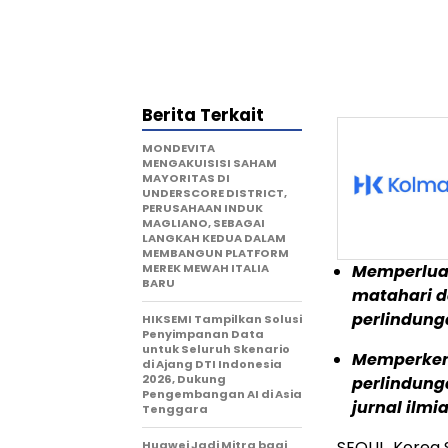
Berita Terkait
MONDEVITA
MENGAKUISISI SAHAM
MAYORITAS DI
UNDERSCORE DISTRICT,
PERUSAHAAN INDUK
MAGLIANO, SEBAGAI
LANGKAH KEDUA DALAM
MEMBANGUN PLATFORM
MEREK MEWAH ITALIA
Memperluas 
BARU
matahari d
perlindun
HIKSEMI Tampilkan Solusi
Penyimpanan Data
untuk Seluruh Skenario
Memperkena
di Ajang DTI Indonesia
2026, Dukung
perlindung
Pengembangan AI di Asia
jurnal ilmi
Tenggara
SEOUL, Korea 
Huawei Jadi Mitra bagi