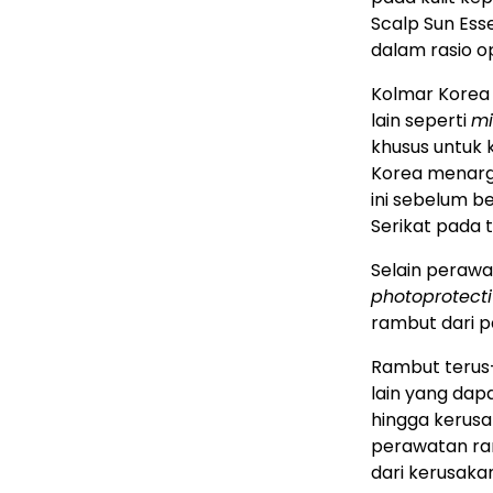
Scalp Sun E
dalam rasio o
Kolmar Korea
lain seperti
mi
khusus untuk 
Korea menarg
ini sebelum b
Serikat pada 
Selain perawa
photoprotecti
rambut dari p
Rambut terus
lain yang da
hingga kerus
perawatan ra
dari kerusaka