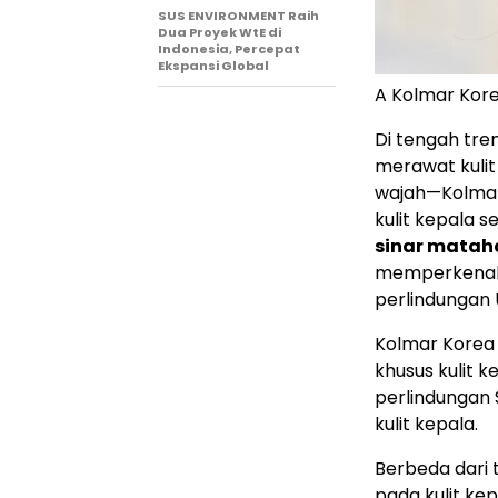
SUS ENVIRONMENT Raih
Dua Proyek WtE di
Indonesia, Percepat
Ekspansi Global
A Kolmar Kore
Di tengah tre
merawat kulit
wajah—Kolmar
kulit kepala s
sinar mataha
memperkenalk
perlindungan
Kolmar Korea
khusus kulit 
perlindungan 
kulit kepala.
Berbeda dari 
pada kulit ke