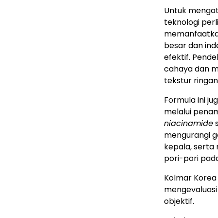
Untuk mengat
teknologi per
memanfaatkan 
besar dan ind
efektif. Pend
cahaya dan m
tekstur ringa
Formula ini j
melalui pena
niacinamide
s
mengurangi ge
kepala, serta
pori-pori pada
Kolmar Korea
mengevaluasi 
objektif.