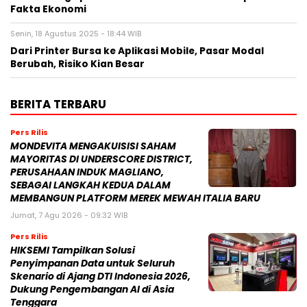
Fakta Ekonomi
Senin, 18 Agustus 2025 - 18:44 WIB
Dari Printer Bursa ke Aplikasi Mobile, Pasar Modal
Berubah, Risiko Kian Besar
BERITA TERBARU
Pers Rilis
MONDEVITA MENGAKUISISI SAHAM
MAYORITAS DI UNDERSCORE DISTRICT,
PERUSAHAAN INDUK MAGLIANO,
SEBAGAI LANGKAH KEDUA DALAM
MEMBANGUN PLATFORM MEREK MEWAH ITALIA BARU
Jumat, 7 Agu 2026 - 09:32 WIB
Pers Rilis
HIKSEMI Tampilkan Solusi
Penyimpanan Data untuk Seluruh
Skenario di Ajang DTI Indonesia 2026,
Dukung Pengembangan AI di Asia
Tenggara