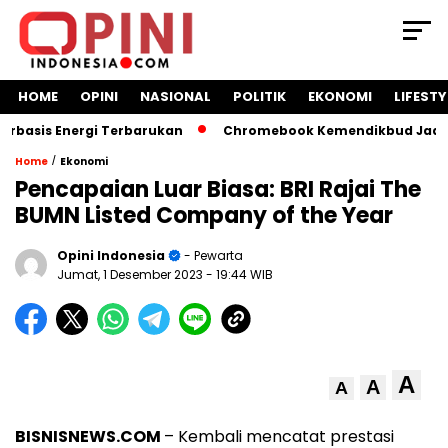
HOME
OPINI
NASIONAL
POLITIK
EKONOMI
LIFESTY
asis Energi Terbarukan
Chromebook Kemendikbud Jadi Masa
/
Home
Ekonomi
Pencapaian Luar Biasa: BRI Rajai The
BUMN Listed Company of the Year
Opini Indonesia
- Pewarta
Jumat, 1 Desember 2023
- 19:44 WIB
A
A
A
BISNISNEWS.COM
– Kembali mencatat prestasi