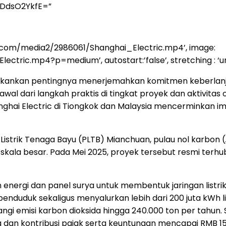
yDdsO2YkfE=”
ia.com/media2/2986061/Shanghai_Electric.mp4’, image:
ic.mp4?p=medium’, autostart:’false’, stretching : ‘unifor
kankan pentingnya menerjemahkan komitmen keberlanjutan
wal dari langkah praktis di tingkat proyek dan aktivitas
nghai Electric di Tiongkok dan Malaysia mencerminkan i
istrik Tenaga Bayu (PLTB) Mianchuan, pulau nol karbon (
la besar. Pada Mei 2025, proyek tersebut resmi terhubu
ergi dan panel surya untuk membentuk jaringan listrik mi
duduk sekaligus menyalurkan lebih dari 200 juta kWh listr
 emisi karbon dioksida hingga 240.000 ton per tahun. Se
dan kontribusi pajak serta keuntungan mencapai RMB 15 ju