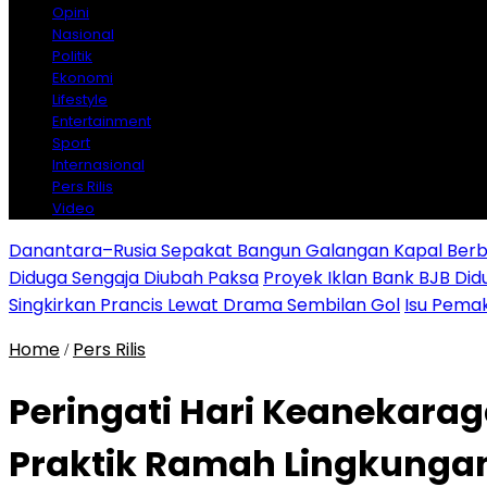
Opini
Nasional
Politik
Ekonomi
Lifestyle
Entertainment
Sport
Internasional
Pers Rilis
Video
Danantara–Rusia Sepakat Bangun Galangan Kapal Berba
Diduga Sengaja Diubah Paksa
Proyek Iklan Bank BJB Did
Singkirkan Prancis Lewat Drama Sembilan Gol
Isu Pemak
Home
Pers Rilis
/
Peringati Hari Keanekarag
Praktik Ramah Lingkungan