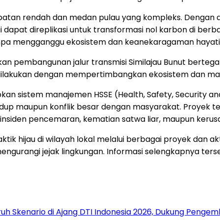
cepatan rendah dan medan pulau yang kompleks. Dengan d
 dapat direplikasi untuk transformasi nol karbon di berb
tanpa mengganggu ekosistem dan keanekaragaman hayati
ikan pembangunan jalur transmisi Similajau Bunut bertega
ilakukan dengan mempertimbangkan ekosistem dan masy
kan sistem manajemen HSSE (Health, Safety, Security a
idup maupun konflik besar dengan masyarakat. Proyek t
nsiden pencemaran, kematian satwa liar, maupun kerusa
tik hijau di wilayah lokal melalui berbagai proyek dan 
gurangi jejak lingkungan. Informasi selengkapnya tersed
uh Skenario di Ajang DTI Indonesia 2026, Dukung Pengem