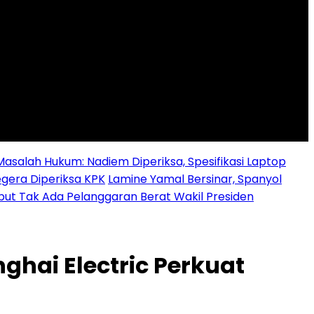
alah Hukum: Nadiem Diperiksa, Spesifikasi Laptop
egera Diperiksa KPK
Lamine Yamal Bersinar, Spanyol
ebut Tak Ada Pelanggaran Berat Wakil Presiden
ghai Electric Perkuat