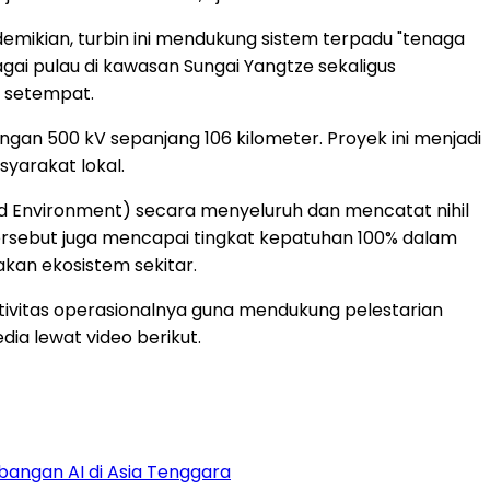
emikian, turbin ini mendukung sistem terpadu "tenaga
agai pulau di kawasan Sungai Yangtze sekaligus
 setempat.
ngan 500 kV sepanjang 106 kilometer. Proyek ini menjadi
arakat lokal.
nd Environment) secara menyeluruh dan mencatat nihil
ersebut juga mencapai tingkat kepatuhan 100% dalam
kan ekosistem sekitar.
aktivitas operasionalnya guna mendukung pelestarian
ia lewat video berikut.
bangan AI di Asia Tenggara