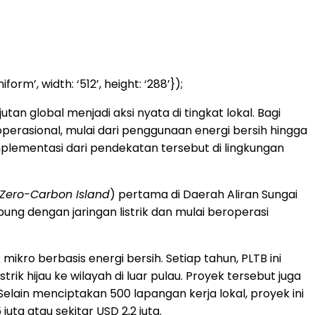
m’, width: ‘512’, height: ‘288’});
 global menjadi aksi nyata di tingkat lokal. Bagi
 operasional, mulai dari penggunaan energi bersih hingga
mplementasi dari pendekatan tersebut di lingkungan
Zero-Carbon Island
) pertama di Daerah Aliran Sungai
ng dengan jaringan listrik dan mulai beroperasi
kro berbasis energi bersih. Setiap tahun, PLTB ini
ik hijau ke wilayah di luar pulau. Proyek tersebut juga
lain menciptakan 500 lapangan kerja lokal, proyek ini
ta atau sekitar USD 2,2 juta.