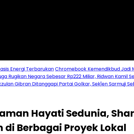
sis Energi Terbarukan
Chromebook Kemendikbud Jadi Mas
uga Rugikan Negara Sebesar Rp222 Miliar, Ridwan Kamil S
zulan Gibran Ditanggapi Partai Golkar, Sekǰen Sarmuji S
aman Hayati Sedunia, Shan
 di Berbagai Proyek Lokal