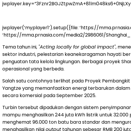
jwplayer.key=”3Fznr2BGJZtpwZmA+81lm048ks6+0NjLX
jwplayer(‘myplayer1’).setup({file: ‘https://mma.prnas
‘https://mma.prnasia.com/media2/2986061/Shanghai_Electr
Tema tahun ini,
"Acting locally for global impact"
, mene
sektor industri, pelestarian keanekaragaman hayati bera
penguatan tata kelola lingkungan. Berbagai proyek Sha
operasional yang berbeda.
Salah satu contohnya terlihat pada Proyek Pembangkit L
Yangtze yang memanfaatkan energi terbarukan dalam ska
secara komersial pada September 2025.
Turbin tersebut dipadukan dengan sistem penyimpanan en
mampu menghasilkan 244 juta kWh listrik untuk 32.000 pen
menghemat 96.000 ton batu bara standar dan mengurangi
menghasilkan nilai
output
tahunan sebesar RMB 200 juta 