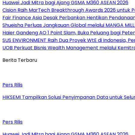
Huawei Jadi Mitra bagi Ajang GSMA M360 ASEAN 2026
Cision Raih MarTech Breakthrough Awards 2026 untuk Pem
Fair Finance Asia Desak Perbankan Hentikan Pendanaan
Shueisha Perluas Jangkauan Global melalui MANGA MILL
Haier Gandeng AO 1 Point Slam, Buka Peluang bagi Pete
SUS ENVIRONMENT Raih Dua Proyek WtE di Indonesia, Pe
UOB Perkuat Bisnis Wealth Management melalui Kemitraan
Berita Terbaru
Pers Rilis
HIKSEMI Tampilkan Solusi Penyimpanan Data untuk Selur
Pers Rilis
Huawei Jadi Mitra bagi Ajang GSMA M360 ASEAN 2026