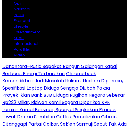
Opini
Nasional
Politik
Ekonomi
Lifestyle
Entertainment
Sport
Internasional
Pers Rilis
Video
Danantara–Rusia Sepakat Bangun Galangan Kapal
Berbasis Energi Terbarukan
Chromebook
Kemendikbud Jadi Masalah Hukum: Nadiem Diperiksa,
Spesifikasi Laptop Diduga Sengaja Diubah Paksa
Proyek Iklan Bank BJB Diduga Rugikan Negara Sebesar
Rp222 Miliar, Ridwan Kamil Segera Diperiksa KPK
Lamine Yamal Bersinar, Spanyol Singkirkan Prancis
Lewat Drama Sembilan Gol
Isu Pemakzulan Gibran
Ditanggapi Partai Golkar, Sekǰen Sarmuji Sebut Tak Ada