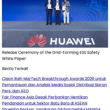
Release Ceremony of the Grid-Forming ESS Safety
White Paper
Berita Terkait
Cision Raih MarTech Breakthrough Awards 2026 untuk
Pemantauan dan Analisis Media Sosial, Distribusi Siaran
Pers, dan AEO
Fair Finance Asia Desak Perbankan Hentikan
Pendanaan untuk Sektor Batu Bara di ASEAN
Shueisha Perluas Jangkauan Global melalui MANGA