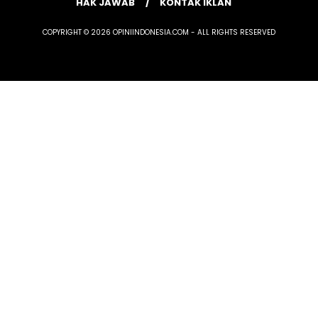
HAK JAWAB
KONTAK IKLAN
COPYRIGHT © 2026 OPINIINDONESIA.COM - ALL RIGHTS RESERVED