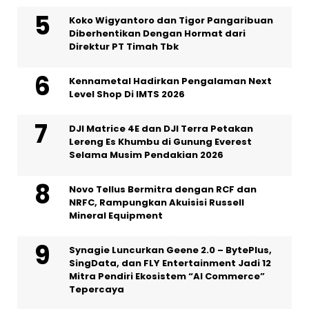
Koko Wigyantoro dan Tigor Pangaribuan
Diberhentikan Dengan Hormat dari
Direktur PT Timah Tbk
Kennametal Hadirkan Pengalaman Next
Level Shop Di IMTS 2026
DJI Matrice 4E dan DJI Terra Petakan
Lereng Es Khumbu di Gunung Everest
Selama Musim Pendakian 2026
Novo Tellus Bermitra dengan RCF dan
NRFC, Rampungkan Akuisisi Russell
Mineral Equipment
Synagie Luncurkan Geene 2.0 – BytePlus,
SingData, dan FLY Entertainment Jadi 12
Mitra Pendiri Ekosistem “AI Commerce”
Tepercaya