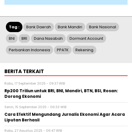
Tag :
Bank Daerah
Bank Mandiri
Bank Nasional
BNI
BRI
Dana Nasabah
Dormant Account
Perbankan Indonesia
PPATK
Rekening
BERITA TERKAIT
Rabu, 17 September 2025 - 09:37 WIB
Rp200 Triliun untuk BRI, BNI, Mandiri, BTN, BSI, Rosan:
Dorong Ekonomi
Senin, 15 September 2025 - 06:33 WIB
Cara Efektif Mengundang Jurnalis Ekonomi Agar Acara
Liputan Berhasil
Rabu, 27 Agustus 2025 - 06:47 WIB