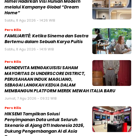
Himel Hadirkan Visi Hunian Modern
melalui Kampanye Global “Dream
Home”
Sabtu, 8 Agu 2026 - 14:26 WIB
Pers Rilis
FAMILIARITÉ: Ketika Sinema dan Sastra
Bertemu dalam Sebuah Karya Puitis
Sabtu, 8 Agu 2026 - 14:19 WIB
Pers Rilis
MONDEVITA MENGAKUISISI SAHAM
MAYORITAS DI UNDERSCORE DISTRICT,
PERUSAHAAN INDUK MAGLIANO,
SEBAGAI LANGKAH KEDUA DALAM
MEMBANGUN PLATFORM MEREK MEWAH ITALIA BARU
Jumat, 7 Agu 2026 - 09:32 WIB
Pers Rilis
HIKSEMI Tampilkan Solusi
Penyimpanan Data untuk Seluruh
Skenario di Ajang DTI Indonesia 2026,
Dukung Pengembangan AI di Asia