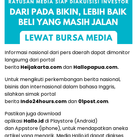
Informasi nasional dari pers daerah dapat dimonitor
langsumg dari portal
berita
Heijakarta.com
dan
Hallopapua.com
.
Untuk mengikuti perkembangan berita nasional,
bisinis dan internasional dalam bahasa Inggris,
silahkan simak portal
berita
Indo24hours.com
dan
01post.com
.
Pastikan juga download
aplikasi
Hallo.id
di
Playstore
(Android)
dan
Appstore
(iphone), untuk mendapatkan aneka
artikel yang menarik. Media Hallo.id dapat diakses