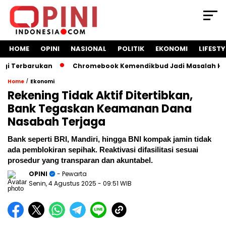
HOME
OPINI
NASIONAL
POLITIK
EKONOMI
LIFESTY
rbarukan
Chromebook Kemendikbud Jadi Masalah Hukum: Nad
/
Home
Ekonomi
Rekening Tidak Aktif Ditertibkan,
Bank Tegaskan Keamanan Dana
Nasabah Terjaga
Bank seperti BRI, Mandiri, hingga BNI kompak jamin tidak
ada pemblokiran sepihak. Reaktivasi difasilitasi sesuai
prosedur yang transparan dan akuntabel.
OPINI
- Pewarta
Senin, 4 Agustus 2025
- 09:51 WIB