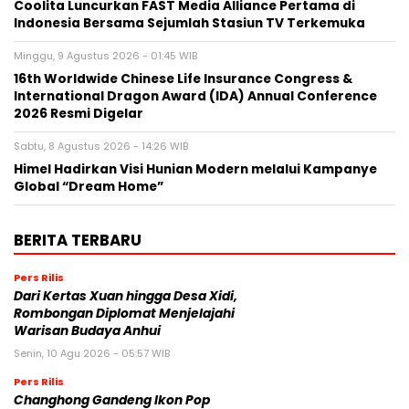
Coolita Luncurkan FAST Media Alliance Pertama di
Indonesia Bersama Sejumlah Stasiun TV Terkemuka
Minggu, 9 Agustus 2026 - 01:45 WIB
16th Worldwide Chinese Life Insurance Congress &
International Dragon Award (IDA) Annual Conference
2026 Resmi Digelar
Sabtu, 8 Agustus 2026 - 14:26 WIB
Himel Hadirkan Visi Hunian Modern melalui Kampanye
Global “Dream Home”
BERITA TERBARU
Pers Rilis
Dari Kertas Xuan hingga Desa Xidi,
Rombongan Diplomat Menjelajahi
Warisan Budaya Anhui
Senin, 10 Agu 2026 - 05:57 WIB
Pers Rilis
Changhong Gandeng Ikon Pop