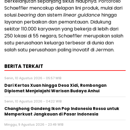
berkelanjutan sepanjang siklus hidupnya. Portofolio
Schaeffler mencakup delapan lini produk, mulai dari
solusi
bearing
dan sistem
linear guidance
hingga
layanan perbaikan dan pemantauan. Didukung
sekitar 110.000 karyawan yang bekerja di lebih dari
250 lokasi di 55 negara, Schaeffler merupakan salah
satu perusahaan keluarga terbesar di dunia dan
salah satu perusahaan paling inovatif di Jerman.
BERITA TERKAIT
Senin, 10 Agustus 2026 - 05:57 WIB
Dari Kertas Xuan hingga Desa Xidi, Rombongan
Diplomat Menjelajahi Warisan Budaya Anhui
Senin, 10 Agustus 2026 - 04:22 WIB
Changhong Gandeng Ikon Pop Indonesia Rossa untuk
Memperkuat Jangkauan di Pasar Indonesia
Minggu, 9 Agustus 2026 - 23:49 WIB