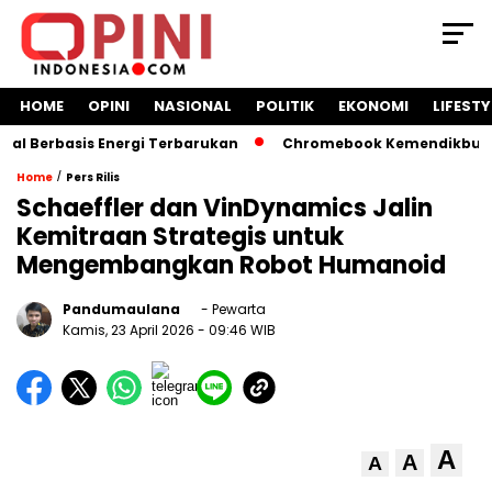
HOME
OPINI
NASIONAL
POLITIK
EKONOMI
LIFESTY
Berbasis Energi Terbarukan
Chromebook Kemendikbud Jadi 
/
Home
Pers Rilis
Schaeffler dan VinDynamics Jalin
Kemitraan Strategis untuk
Mengembangkan Robot Humanoid
Pandumaulana
- Pewarta
Kamis, 23 April 2026
- 09:46 WIB
A
A
A