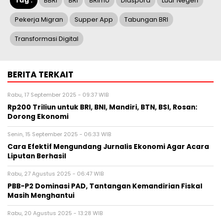
Tag :
BBRI
BRI
BRImo
Diaspora
Luar Negeri
Pekerja Migran
Supper App
Tabungan BRI
Transformasi Digital
BERITA TERKAIT
Rabu, 17 September 2025 - 09:37 WIB
Rp200 Triliun untuk BRI, BNI, Mandiri, BTN, BSI, Rosan:
Dorong Ekonomi
Senin, 15 September 2025 - 06:33 WIB
Cara Efektif Mengundang Jurnalis Ekonomi Agar Acara
Liputan Berhasil
Rabu, 27 Agustus 2025 - 06:47 WIB
PBB-P2 Dominasi PAD, Tantangan Kemandirian Fiskal
Masih Menghantui
Rabu, 20 Agustus 2025 - 13:28 WIB