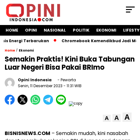
HOME
OPINI
NASIONAL
POLITIK
EKONOMI
LIFESTY
 Energi Terbarukan
Chromebook Kemendikbud Jadi Masalah 
/
Home
Ekonomi
Semakin Praktis! Kini Buka Tabungan
Luar Negeri Bisa Pakai BRImo
Opini Indonesia
- Pewarta
Senin, 11 Desember 2023
- 11:31 WIB
A
A
A
BISNISNEWS.COM
– Semakin mudah, kini nasabah