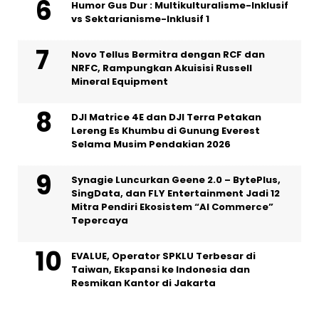
Humor Gus Dur : Multikulturalisme-Inklusif
vs Sektarianisme-Inklusif 1
Novo Tellus Bermitra dengan RCF dan
NRFC, Rampungkan Akuisisi Russell
Mineral Equipment
DJI Matrice 4E dan DJI Terra Petakan
Lereng Es Khumbu di Gunung Everest
Selama Musim Pendakian 2026
Synagie Luncurkan Geene 2.0 – BytePlus,
SingData, dan FLY Entertainment Jadi 12
Mitra Pendiri Ekosistem “AI Commerce”
Tepercaya
EVALUE, Operator SPKLU Terbesar di
Taiwan, Ekspansi ke Indonesia dan
Resmikan Kantor di Jakarta