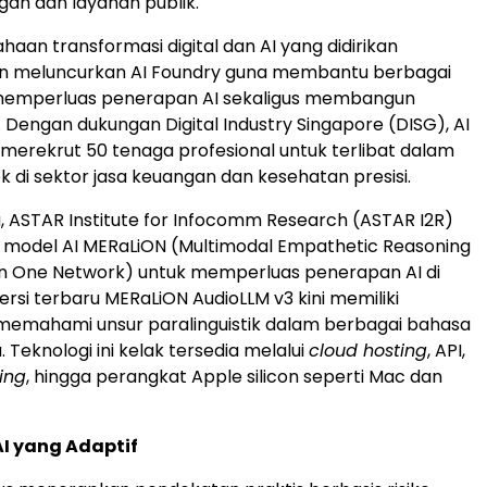
ngan dan layanan publik.
haan transformasi digital dan AI yang didirikan
n meluncurkan AI Foundry guna membantu berbagai
emperluas penerapan AI sekaligus membangun
l. Dengan dukungan Digital Industry Singapore (DISG), AI
merekrut 50 tenaga profesional untuk terlibat dalam
 di sektor jasa keuangan dan kesehatan presisi.
, ASTAR Institute for Infocomm Research (ASTAR I2R)
model AI MERaLiON (Multimodal Empathetic Reasoning
in One Network) untuk memperluas penerapan AI di
ersi terbaru MERaLiON AudioLLM v3 kini memiliki
mahami unsur paralinguistik dalam berbagai bahasa
 Teknologi ini kelak tersedia melalui
cloud hosting
, API,
ing
, hingga perangkat Apple silicon seperti Mac dan
AI yang Adaptif