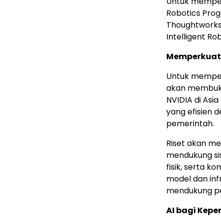
Untuk memper
Robotics Prog
Thoughtworks,
Intelligent Rob
Memperkuat T
Untuk memper
akan membuka l
NVIDIA di Asia
yang efisien d
pemerintah.
Riset akan me
mendukung si
fisik, serta k
model dan inf
mendukung pen
AI bagi Kepe