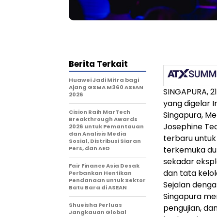
Berita Terkait
Huawei Jadi Mitra bagi
Ajang GSMA M360 ASEAN
SINGAPURA, 21
2026
yang digelar
Cision Raih MarTech
Singapura, Me
Breakthrough Awards
Josephine Teo
2026 untuk Pemantauan
dan Analisis Media
terbaru untuk
Sosial, Distribusi Siaran
Pers, dan AEO
terkemuka dun
sekadar ekspl
Fair Finance Asia Desak
dan tata kel
Perbankan Hentikan
Pendanaan untuk Sektor
Sejalan deng
Batu Bara di ASEAN
Singapura me
Shueisha Perluas
pengujian, da
Jangkauan Global