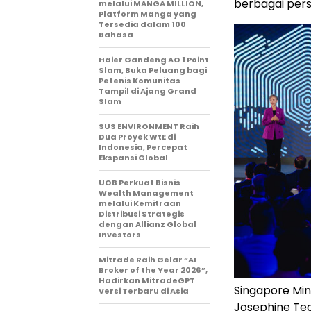
berbagai pers
melalui MANGA MILLION,
Platform Manga yang
Tersedia dalam 100
Bahasa
Haier Gandeng AO 1 Point
Slam, Buka Peluang bagi
Petenis Komunitas
Tampil di Ajang Grand
Slam
SUS ENVIRONMENT Raih
Dua Proyek WtE di
Indonesia, Percepat
Ekspansi Global
UOB Perkuat Bisnis
Wealth Management
melalui Kemitraan
Distribusi Strategis
dengan Allianz Global
Investors
Mitrade Raih Gelar “AI
Broker of the Year 2026”,
Hadirkan MitradeGPT
Singapore Min
Versi Terbaru di Asia
Josephine Teo