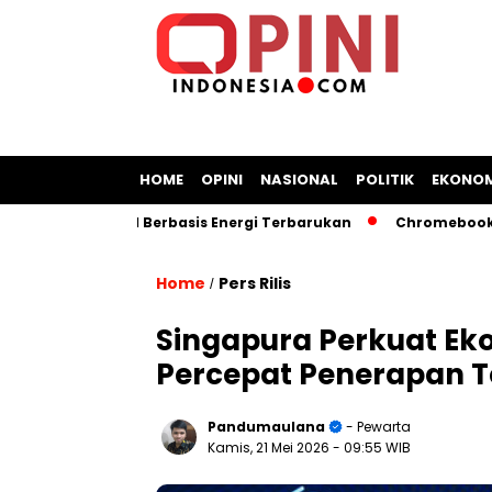
HOME
OPINI
NASIONAL
POLITIK
EKONOM
an Kapal Berbasis Energi Terbarukan
Chromebook Kemendik
Home
Pers Rilis
/
Singapura Perkuat Eko
Percepat Penerapan Te
Pandumaulana
- Pewarta
Kamis, 21 Mei 2026
- 09:55 WIB