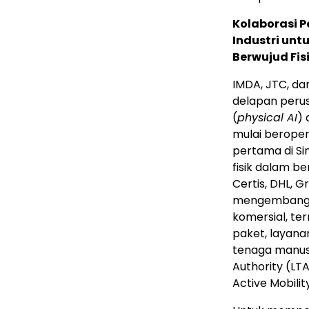
Kolaborasi 
Industri un
Berwujud Fisi
IMDA, JTC, da
delapan peru
(
physical AI
) 
mulai beropera
pertama di Si
fisik dalam b
Certis, DHL, 
mengembangka
komersial, t
paket, layan
tenaga manusi
Authority (LT
Active Mobilit