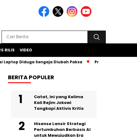
S RILIS
VIDEO
 Diduga Sengaja Diubah Paksa
Proyek Iklan Bank BJB Didug
BERITA POPULER
Catat, Ini yang Kelima
Kali Rejim Jokowi
Tangkapi Aktivis Kritis
Hisense Lansir Strategi
Pertumbuhan Berbasis AI
untuk Mewujudkan Era