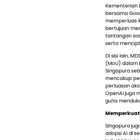
Kementerian 
bersama Goog
memperluas ko
bertujuan me
tantangan so
serta mencipt
Di sisi lain,
(MoU) dalam i
Singapura seb
mencakup peng
perluasan aks
OpenAI juga m
guna menduku
Memperkuat 
Singapura jug
adopsi AI di 