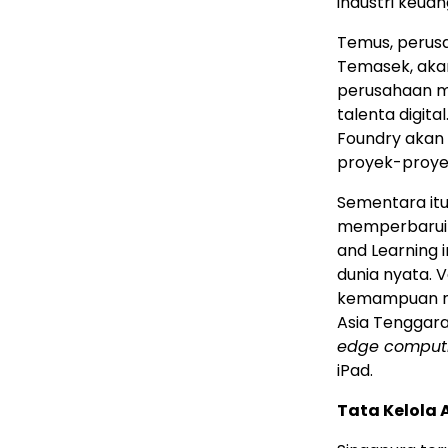
industri keua
Temus, perusa
Temasek, aka
perusahaan m
talenta digita
Foundry akan 
proyek-proyek
Sementara itu
memperbarui 
and Learning 
dunia nyata. V
kemampuan me
Asia Tenggara.
edge comput
iPad.
Tata Kelola 