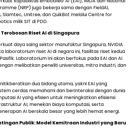
kuat kapabilitas
embodied AI
(EAI), IMDA dan National
ramme (NRP) juga bekerja sama dengan FieldAI,
 Slamtec, Unitree, dan QuikBot melalui Centre for
otics milik SIT di PDD.
erobosan Riset AI di Singapura
kuat daya saing sektor manufaktur Singapura, NVIDIA
aboratorium riset AI di negara ini, fasilitas riset kedua
 Pasifik. Laboratorium ini akan berfokus pada EAI dan AI
engan melibatkan peneliti universitas, mitra industri, dan
nitikberatkan dua bidang utama, yakni EAI yang
stem cerdas memahami dan berinteraksi dengan dunia
omputasi AI yang efisien untuk meningkatkan efisiensi
rastruktur AI, menekan biaya komputasi, serta
erapan AI berskala besar yang lebih hemat energi.
ntingan Publik: Model Kemitraan Industri yang Baru