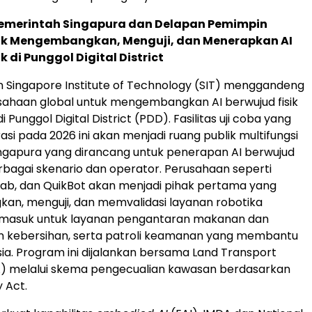
Pemerintah Singapura dan Delapan Pemimpin
tuk Mengembangkan, Menguji, dan Menerapkan AI
k di Punggol Digital District
n Singapore Institute of Technology (SIT) menggandeng
sahaan global untuk mengembangkan AI berwujud fisik
di Punggol Digital District (PDD). Fasilitas uji coba yang
si pada 2026 ini akan menjadi ruang publik multifungsi
ngapura yang dirancang untuk penerapan AI berwujud
erbagai skenario dan operator. Perusahaan seperti
Grab, dan QuikBot akan menjadi pihak pertama yang
n, menguji, dan memvalidasi layanan robotika
ermasuk untuk layanan pengantaran makanan dan
an kebersihan, serta patroli keamanan yang membantu
a. Program ini dijalankan bersama Land Transport
A) melalui skema pengecualian kawasan berdasarkan
y Act.