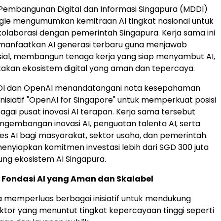
Pembangunan Digital dan Informasi Singapura (MDDI)
le mengumumkan kemitraan AI tingkat nasional untuk
laborasi dengan pemerintah Singapura. Kerja sama ini
manfaatkan AI generasi terbaru guna menjawab
sial, membangun tenaga kerja yang siap menyambut AI,
akan ekosistem digital yang aman dan tepercaya.
 MDDI dan OpenAI menandatangani nota kesepahaman
nisiatif "OpenAI for Singapore" untuk memperkuat posisi
agai pusat inovasi AI terapan. Kerja sama tersebut
embangan inovasi AI, penguatan talenta AI, serta
es AI bagi masyarakat, sektor usaha, dan pemerintah.
enyiapkan komitmen investasi lebih dari SGD 300 juta
ng ekosistem AI Singapura.
Fondasi AI yang Aman dan Skalabel
a memperluas berbagai inisiatif untuk mendukung
sektor yang menuntut tingkat kepercayaan tinggi seperti