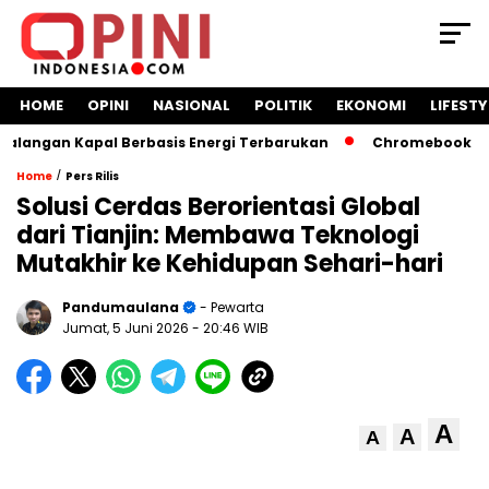
HOME
OPINI
NASIONAL
POLITIK
EKONOMI
LIFESTY
angan Kapal Berbasis Energi Terbarukan
Chromebook Kemen
/
Home
Pers Rilis
Solusi Cerdas Berorientasi Global
dari Tianjin: Membawa Teknologi
Mutakhir ke Kehidupan Sehari-hari
Pandumaulana
- Pewarta
Jumat, 5 Juni 2026
- 20:46 WIB
A
A
A