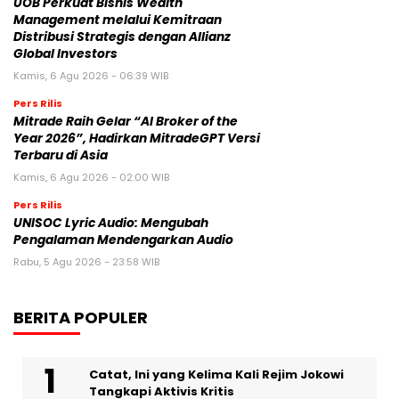
UOB Perkuat Bisnis Wealth
Management melalui Kemitraan
Distribusi Strategis dengan Allianz
Global Investors
Kamis, 6 Agu 2026 - 06:39 WIB
Pers Rilis
Mitrade Raih Gelar “AI Broker of the
Year 2026”, Hadirkan MitradeGPT Versi
Terbaru di Asia
Kamis, 6 Agu 2026 - 02:00 WIB
Pers Rilis
UNISOC Lyric Audio: Mengubah
Pengalaman Mendengarkan Audio
Rabu, 5 Agu 2026 - 23:58 WIB
BERITA POPULER
Catat, Ini yang Kelima Kali Rejim Jokowi
Tangkapi Aktivis Kritis