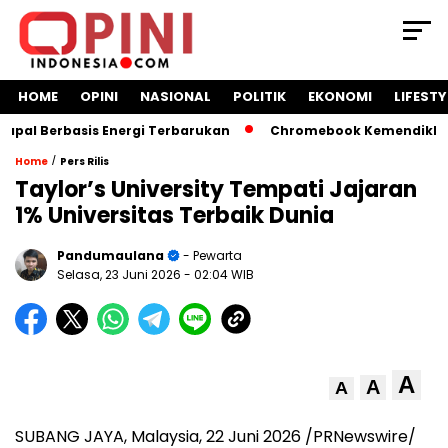
HOME
OPINI
NASIONAL
POLITIK
EKONOMI
LIFESTY
l Berbasis Energi Terbarukan
Chromebook Kemendikbud Jad
/
Home
Pers Rilis
Taylor’s University Tempati Jajaran
1% Universitas Terbaik Dunia
Pandumaulana
- Pewarta
Selasa, 23 Juni 2026
- 02:04 WIB
A
A
A
SUBANG JAYA, Malaysia, 22 Juni 2026 /PRNewswire/