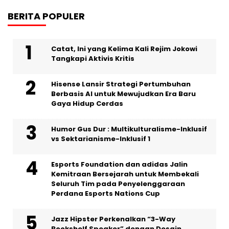
BERITA POPULER
Catat, Ini yang Kelima Kali Rejim Jokowi
Tangkapi Aktivis Kritis
Hisense Lansir Strategi Pertumbuhan
Berbasis AI untuk Mewujudkan Era Baru
Gaya Hidup Cerdas
Humor Gus Dur : Multikulturalisme-Inklusif
vs Sektarianisme-Inklusif 1
Esports Foundation dan adidas Jalin
Kemitraan Bersejarah untuk Membekali
Seluruh Tim pada Penyelenggaraan
Perdana Esports Nations Cup
Jazz Hipster Perkenalkan “3-Way
Bookshelf Speaker” dengan Desain