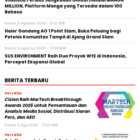
Shueisha Perluas Jangkauan Global melalui MANGA
MILLION, Platform Manga yang Tersedia dalam 100
Bahasa
Kamis, 6 Agustus 2026 - 12:10 WIB
Haier Gandeng AO 1 Point Slam, Buka Peluang bagi
Petenis Komunitas Tampil di Ajang Grand Slam
Kamis, 6 Agustus 2026 - 12:08 WIB
SUS ENVIRONMENT Raih Dua Proyek WtE di Indonesia,
Percepat Ekspansi Global
BERITA TERBARU
Pers Rilis
Cision Raih MarTech Breakthrough
Awards 2026 untuk Pemantauan dan
Analisis Media Sosial, Distribusi Siaran
Pers, dan AEO
Kamis, 6 Agu 2026 - 17:00 WIB
Pers Rilis