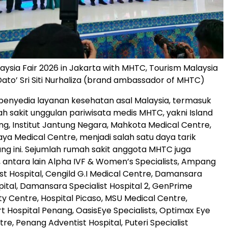
aysia Fair 2026 in Jakarta with MHTC, Tourism Malaysia
Dato’ Sri Siti Nurhaliza (brand ambassador of MHTC)
penyedia layanan kesehatan asal Malaysia, termasuk
h sakit unggulan pariwisata medis MHTC, yakni Island
ng, Institut Jantung Negara, Mahkota Medical Centre,
ya Medical Centre, menjadi salah satu daya tarik
ang ini. Sejumlah rumah sakit anggota MHTC juga
i, antara lain Alpha IVF & Women’s Specialists, Ampang
ist Hospital, Cengild G.I Medical Centre, Damansara
pital, Damansara Specialist Hospital 2, GenPrime
lity Centre, Hospital Picaso, MSU Medical Centre,
t Hospital Penang, OasisEye Specialists, Optimax Eye
tre, Penang Adventist Hospital, Puteri Specialist