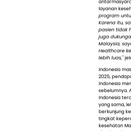
antarmasyar
layanan keseh
program untu
Karena itu, 
pasien tidak
juga dukunga
Malaysia, sa
Healthcare k
lebih luas,"
je
Indonesia mas
2025, pendapa
Indonesia men
sebelumnya. 
Indonesia ter
yang sama, le
berkunjung ke
tingkat kepe
kesehatan Mal