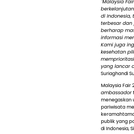
"Malaysia Fa
berkelanjuta
di Indonesia,
terbesar dan 
berharap ma
informasi me
Kami juga ing
kesehatan pi
memprioritas
yang lancar 
Suriaghandi S
Malaysia Fair
ambassador
M
menegaskan u
pariwisata m
keramahtamaha
publik yang p
di Indonesia,