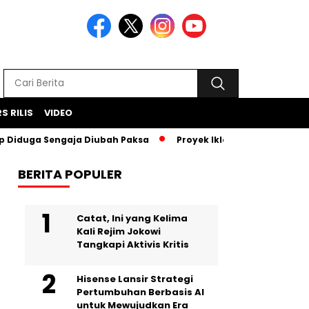
S RILIS
VIDEO
 Sengaja Diubah Paksa
Proyek Iklan Bank BJB Diduga Rugika
BERITA POPULER
Catat, Ini yang Kelima
Kali Rejim Jokowi
Tangkapi Aktivis Kritis
Hisense Lansir Strategi
Pertumbuhan Berbasis AI
untuk Mewujudkan Era