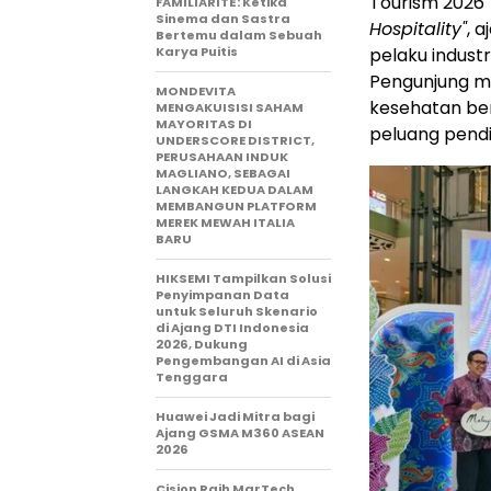
Tourism 2026
FAMILIARITÉ: Ketika
Sinema dan Sastra
Hospitality"
, 
Bertemu dalam Sebuah
Karya Puitis
pelaku industr
Pengunjung m
MONDEVITA
kesehatan bert
MENGAKUISISI SAHAM
MAYORITAS DI
peluang pendi
UNDERSCORE DISTRICT,
PERUSAHAAN INDUK
MAGLIANO, SEBAGAI
LANGKAH KEDUA DALAM
MEMBANGUN PLATFORM
MEREK MEWAH ITALIA
BARU
HIKSEMI Tampilkan Solusi
Penyimpanan Data
untuk Seluruh Skenario
di Ajang DTI Indonesia
2026, Dukung
Pengembangan AI di Asia
Tenggara
Huawei Jadi Mitra bagi
Ajang GSMA M360 ASEAN
2026
Cision Raih MarTech