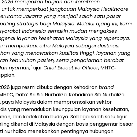
ir 2026 merupakan bagian dari komitmen
n untuk memperkuat jangkauan Malaysia Healthcare
 terutama Jakarta yang menjadi salah satu pasar
paling strategis bagi Malaysia. Melalui ajang ini, kami
syarakat Indonesia semakin mudah mengakses
ngenai layanan kesehatan Malaysia yang tepercaya.
in memperkuat citra Malaysia sebagai destinasi
lihan yang menawarkan kualitas tinggi, layanan yang
kan kebutuhan pasien, serta pengalaman berobat
dan nyaman,"
ujar
Chief Executive Officer
, MHTC,
uppiah.
 2026 juga resmi dibuka dengan kehadiran
brand
HTC, Dato’ Sri Siti Nurhaliza. Kehadiran Siti Nurhaliza
paya Malaysia dalam mempromosikan sektor
edis yang memadukan keunggulan layanan kesehatan,
n, dan kedekatan budaya. Sebagai salah satu figur
aling dikenal di Malaysia dengan basis penggemar besar
 Siti Nurhaliza menekankan pentingnya hubungan