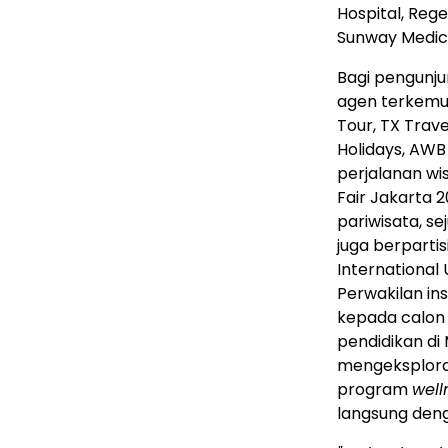
Hospital, Reg
Sunway Medic
Bagi pengunju
agen terkemu
Tour, TX Travel
Holidays, AWB
perjalanan wi
Fair Jakarta 2
pariwisata, se
juga berpartis
International 
Perwakilan ins
kepada calon
pendidikan di 
mengeksploras
program
well
langsung deng