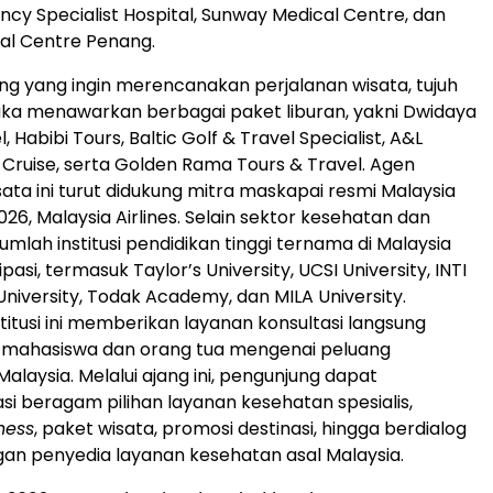
ency Specialist Hospital, Sunway Medical Centre, dan
al Centre Penang.
ng yang ingin merencanakan perjalanan wisata, tujuh
ka menawarkan berbagai paket liburan, yakni Dwidaya
, Habibi Tours, Baltic Golf & Travel Specialist, A&L
 Cruise, serta Golden Rama Tours & Travel. Agen
sata ini turut didukung mitra maskapai resmi Malaysia
026, Malaysia Airlines. Selain sektor kesehatan dan
jumlah institusi pendidikan tinggi ternama di Malaysia
ipasi, termasuk Taylor’s University, UCSI University, INTI
University, Todak Academy, dan MILA University.
titusi ini memberikan layanan konsultasi langsung
 mahasiswa dan orang tua mengenai peluang
Malaysia. Melalui ajang ini, pengunjung dapat
i beragam pilihan layanan kesehatan spesialis,
ness
, paket wisata, promosi destinasi, hingga berdialog
an penyedia layanan kesehatan asal Malaysia.