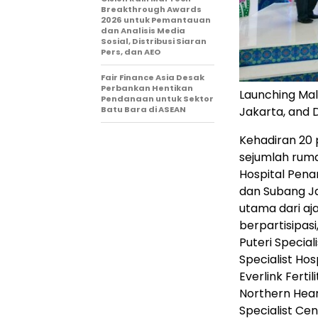
Breakthrough Awards
2026 untuk Pemantauan
dan Analisis Media
Sosial, Distribusi Siaran
Pers, dan AEO
Fair Finance Asia Desak
Perbankan Hentikan
Launching Mal
Pendanaan untuk Sektor
Batu Bara di ASEAN
Jakarta, and 
Kehadiran 20 
sejumlah ruma
Hospital Pena
dan Subang Ja
utama dari aj
berpartisipas
Puteri Special
Specialist Hos
Everlink Ferti
Northern Hear
Specialist Cen