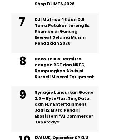
Shop Di IMTS 2026
DJI Matrice 4E dan DJI
Terra Petakan Lereng Es
Khumbu di Gunung
Everest Selama Musim
Pendakian 2026
Novo Tellus Bermitra
dengan RCF dan NRFC,
Rampungkan Akuisisi
Russell Mineral Equipment
Synagie Luncurkan Geene
2.0 – BytePlus, SingData,
dan FLY Entertainment
Jadi 12 Mitra Pendiri
Ekosistem “AI Commerce”
Tepercaya
EVALUE, Operator SPKLU