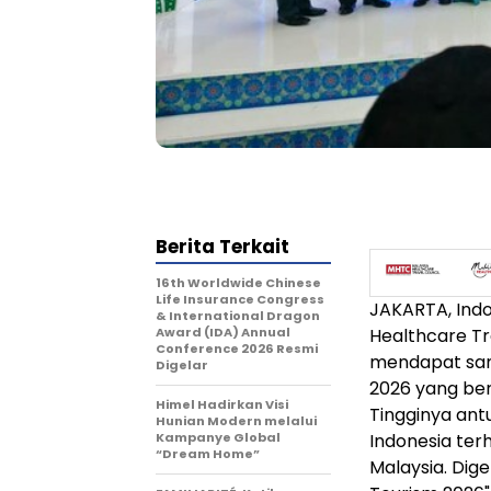
Berita Terkait
16th Worldwide Chinese
Life Insurance Congress
JAKARTA, Ind
& International Dragon
Award (IDA) Annual
Healthcare Tr
Conference 2026 Resmi
mendapat samb
Digelar
2026 yang ber
Himel Hadirkan Visi
Tingginya an
Hunian Modern melalui
Kampanye Global
Indonesia te
“Dream Home”
Malaysia. Dig