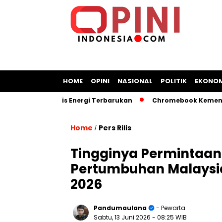
HOME
OPINI
NASIONAL
POLITIK
EKONOM
l Berbasis Energi Terbarukan
Chromebook Kemendikbud Jad
Home
Pers Rilis
/
Tingginya Permintaan
Pertumbuhan Malaysia 
2026
Pandumaulana
- Pewarta
Sabtu, 13 Juni 2026
- 08:25 WIB