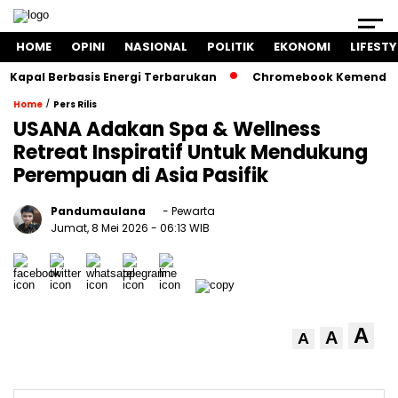
HOME
OPINI
NASIONAL
POLITIK
EKONOMI
LIFESTY
al Berbasis Energi Terbarukan
Chromebook Kemendikbud Ja
/
Home
Pers Rilis
USANA Adakan Spa & Wellness
Retreat Inspiratif Untuk Mendukung
Perempuan di Asia Pasifik
Pandumaulana
- Pewarta
Jumat, 8 Mei 2026
- 06:13 WIB
A
A
A