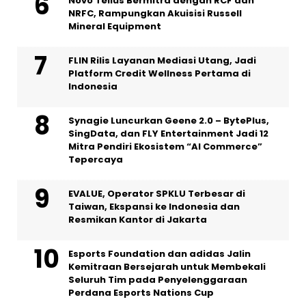
Novo Tellus Bermitra dengan RCF dan
NRFC, Rampungkan Akuisisi Russell
Mineral Equipment
FLIN Rilis Layanan Mediasi Utang, Jadi
Platform Credit Wellness Pertama di
Indonesia
Synagie Luncurkan Geene 2.0 – BytePlus,
SingData, dan FLY Entertainment Jadi 12
Mitra Pendiri Ekosistem “AI Commerce”
Tepercaya
EVALUE, Operator SPKLU Terbesar di
Taiwan, Ekspansi ke Indonesia dan
Resmikan Kantor di Jakarta
Esports Foundation dan adidas Jalin
Kemitraan Bersejarah untuk Membekali
Seluruh Tim pada Penyelenggaraan
Perdana Esports Nations Cup