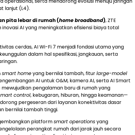
 operasional, serta mendorong evolusi menuju jaringan
 lanjut (L4).
n pita lebar di rumah (
home broadband
)
, ZTE
inovasi AI yang meningkatkan efisiensi biaya total
ktivitas cerdas, AI Wi-Fi 7 menjadi fondasi utama yang
unggulan dalam hal spesifikasi, jangkauan, serta
aringan.
n
smart home
yang bernilai tambah, fitur
large-model
ngembangan AI untuk O&M, kamera AI, serta AI Smart
a mewujudkan pengalaman baru di rumah yang
smart control
, kebugaran, hiburan, hingga keamanan—
dorong pergeseran dari layanan konektivitas dasar
n bernilai tambah tinggi.
ngembangkan platform
smart operations
yang
gelolaan perangkat rumah dari jarak jauh secara