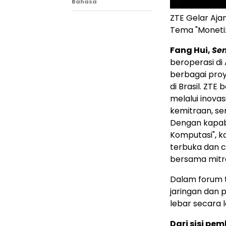
Bahasa
ZTE Gelar Aja
Tema "Monetiz
Fang Hui,
Sen
beroperasi di
berbagai proy
di Brasil. Z
melalui inova
kemitraan, se
Dengan kapabi
Komputasi", 
terbuka dan c
bersama mitra
Dalam forum 
jaringan dan 
lebar secara l
Dari sisi pe