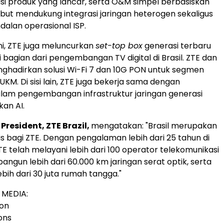
usi produk yang lancar, serta O&M simpel berbasiskan
sebut mendukung integrasi jaringan heterogen sekaligus
alan operasional ISP.
ni, ZTE juga meluncurkan
set-top box
generasi terbaru
 bagian dari pengembangan TV digital di Brasil. ZTE dan
hadirkan solusi Wi-Fi 7 dan 10G PON untuk segmen
KM. Di sisi lain, ZTE juga bekerja sama dengan
am pengembangan infrastruktur jaringan generasi
kan AI.
President, ZTE Brazil,
mengatakan: "Brasil merupakan
is bagi ZTE. Dengan pengalaman lebih dari 25 tahun di
TE telah melayani lebih dari 100 operator telekomunikasi
angun lebih dari 60.000 km jaringan serat optik, serta
bih dari 30 juta rumah tangga."
MEDIA:
ion
ons