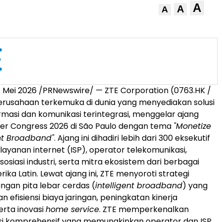
A
A
A
4 Mei 2026
/PRNewswire/ — ZTE Corporation (0763.HK /
erusahaan terkemuka di dunia yang menyediakan solusi
ormasi dan komunikasi terintegrasi, menggelar ajang
er Congress 2026 di São Paulo dengan tema
"Monetize
ent Broadband"
. Ajang ini dihadiri lebih dari 300 eksekutif
layanan internet (ISP), operator telekomunikasi,
osiasi industri, serta mitra ekosistem dari berbagai
ika Latin. Lewat ajang ini, ZTE menyoroti strategi
ingan pita lebar cerdas (
intelligent broadband
) yang
efisiensi biaya jaringan, peningkatan kinerja
erta inovasi
home service
. ZTE memperkenalkan
usi komprehensif yang memungkinkan operator dan ISP