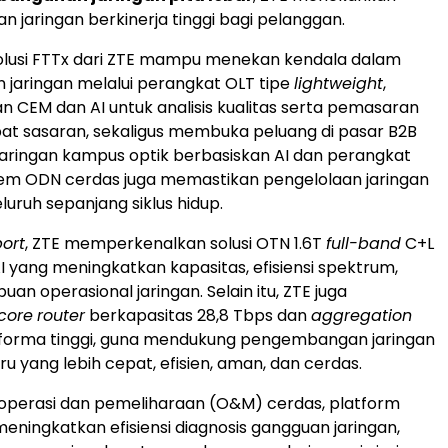
jaringan berkinerja tinggi bagi pelanggan.
, solusi FTTx dari ZTE mampu menekan kendala dalam
jaringan melalui perangkat OLT tipe
lightweight
,
CEM dan AI untuk analisis kualitas serta pemasaran
pat sasaran, sekaligus membuka peluang di pasar B2B
i jaringan kampus optik berbasiskan AI dan perangkat
istem ODN cerdas juga memastikan pengelolaan jaringan
uruh sepanjang siklus hidup.
port
, ZTE memperkenalkan solusi OTN 1.6T
full-band
C+L
I yang meningkatkan kapasitas, efisiensi spektrum,
n operasional jaringan. Selain itu, ZTE juga
core
router
berkapasitas 28,8 Tbps dan
aggregation
orma tinggi, guna mendukung pengembangan jaringan
ru yang lebih cepat, efisien, aman, dan cerdas.
operasi dan pemeliharaan (O&M) cerdas, platform
eningkatkan efisiensi diagnosis gangguan jaringan,