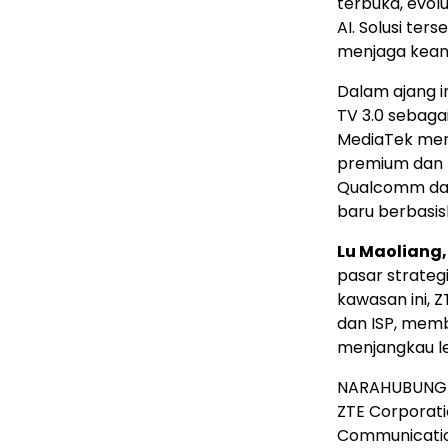
terbuka, evol
AI. Solusi ter
menjaga keand
Dalam ajang i
TV 3.0 sebagai
MediaTek meng
premium dan U
Qualcomm dal
baru berbasis
Lu Maoliang, 
pasar strateg
kawasan ini, Z
dan ISP, memb
menjangkau le
NARAHUBUNG 
ZTE Corporat
Communicati