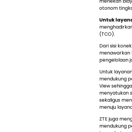
menekan biaya
otonom tingkat
Untuk layana
menghadirkan 
(TCO).
Dari sisi kone
menawarkan ke
pengelolaan j
Untuk layana
mendukung pe
View sehingg
menyatukan
sekaligus men
menuju layana
ZTE juga me
mendukung pen