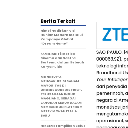
Berita Terkait
Himel Hadirkan Visi
Hunian Modern melalui
Kampanye Global
“Dream Home”
SÃO PAULO
,
1
FAMILIARITÉ: Ketika
Sinema dan Sastra
000063.SZ), p
Bertemu dalam Sebuah
teknologi inf
Karya Puitis
Broadband Us
MONDEVITA
Your Intellig
MENGAKUISISI SAHAM
MAYORITAS DI
dari penyedia 
UNDERSCORE DISTRICT,
pemerintah, as
PERUSAHAAN INDUK
MAGLIANO, SEBAGAI
negara di Amer
LANGKAH KEDUA DALAM
monetisasi jar
MEMBANGUN PLATFORM
MEREK MEWAH ITALIA
mengutamakan 
BARU
operasional, s
HIKSEMI Tampilkan Solusi
berbagai sol