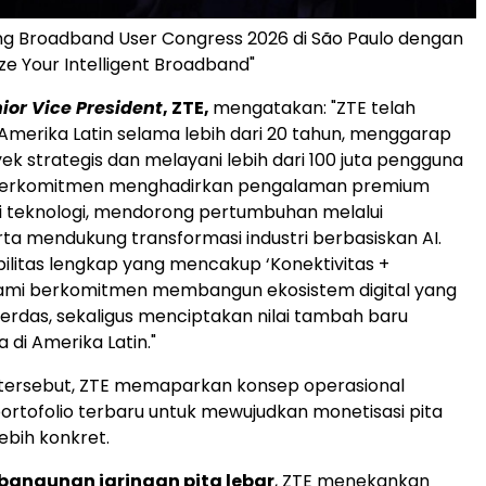
ng Broadband User Congress 2026 di São Paulo dengan
e Your Intelligent Broadband"
ior Vice President
, ZTE,
mengatakan: "ZTE telah
 Amerika Latin selama lebih dari 20 tahun, menggarap
ek strategis dan melayani lebih dari 100 juta pengguna
TE berkomitmen menghadirkan pengalaman premium
si teknologi, mendorong pertumbuhan melalui
rta mendukung transformasi industri berbasiskan AI.
litas lengkap yang mencakup ‘Konektivitas +
kami berkomitmen membangun ekosistem digital yang
erdas, sekaligus menciptakan nilai tambah baru
 di Amerika Latin."
tersebut, ZTE memaparkan konsep operasional
portofolio terbaru untuk mewujudkan monetisasi pita
ebih konkret.
mbangunan jaringan pita lebar
, ZTE menekankan