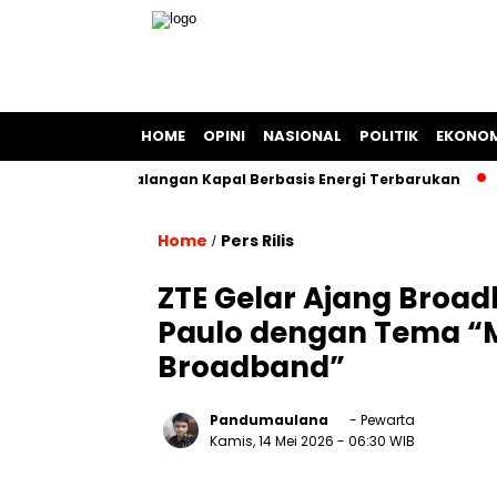
HOME
OPINI
NASIONAL
POLITIK
EKONOM
 Bangun Galangan Kapal Berbasis Energi Terbarukan
Chrom
Home
Pers Rilis
/
ZTE Gelar Ajang Broad
Paulo dengan Tema “Mo
Broadband”
Pandumaulana
- Pewarta
Kamis, 14 Mei 2026
- 06:30 WIB