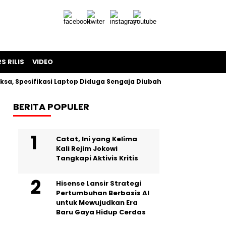
S RILIS
VIDEO
sifikasi Laptop Diduga Sengaja Diubah Paksa
Proyek Iklan
BERITA POPULER
Catat, Ini yang Kelima
Kali Rejim Jokowi
Tangkapi Aktivis Kritis
Hisense Lansir Strategi
Pertumbuhan Berbasis AI
untuk Mewujudkan Era
Baru Gaya Hidup Cerdas