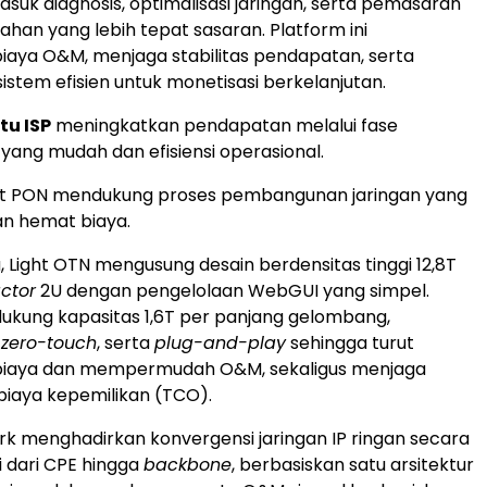
asuk diagnosis, optimalisasi jaringan, serta pemasaran
han yang lebih tepat sasaran. Platform ini
aya O&M, menjaga stabilitas pendapatan, serta
tem efisien untuk monetisasi berkelanjutan.
u ISP
meningkatkan pendapatan melalui fase
yang mudah dan efisiensi operasional.
ght PON mendukung proses pembangunan jaringan yang
an hemat biaya.
, Light OTN mengusung desain berdensitas tinggi 12,8T
actor
2U dengan pengelolaan WebGUI yang simpel.
ndukung kapasitas 1,6T per panjang gelombang,
i
zero-touch
, serta
plug-and-play
sehingga turut
iaya dan mempermudah O&M, sekaligus menjaga
l biaya kepemilikan (TCO).
ork menghadirkan konvergensi jaringan IP ringan secara
i dari CPE hingga
backbone
, berbasiskan satu arsitektur