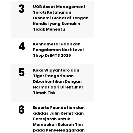
UOB Asset Management
Soroti Ketahanan
Ekonomi Global di Tengah
Kondisi yang Semakin
Tidak Menentu
Kennametal Hadirkan
Pengalaman Next Level
Shop Di IMTS 2026
Koko Wigyantoro dan
Tigor Pangaribuan
Diberhentikan Dengan
Hormat dari Direktur PT
Timah Tbk
Esports Foundation dan
adidas Jalin Kemitraan
Bersejarah untuk
Membekali Seluruh Tim
pada Penyelenggaraan