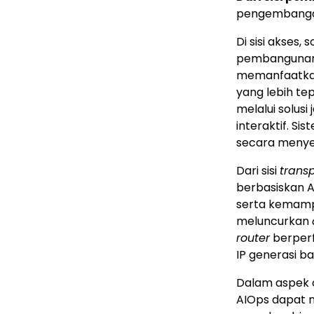
pengembangan 
Di sisi akses
pembangunan 
memanfaatkan 
yang lebih te
melalui solus
interaktif. S
secara menyel
Dari sisi
trans
berbasiskan A
serta kemampua
meluncurkan
router
berperf
IP generasi ba
Dalam aspek 
AIOps dapat m