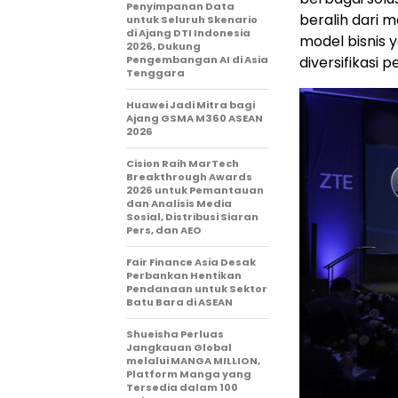
Penyimpanan Data
beralih dari 
untuk Seluruh Skenario
di Ajang DTI Indonesia
model bisnis 
2026, Dukung
Pengembangan AI di Asia
diversifikasi 
Tenggara
Huawei Jadi Mitra bagi
Ajang GSMA M360 ASEAN
2026
Cision Raih MarTech
Breakthrough Awards
2026 untuk Pemantauan
dan Analisis Media
Sosial, Distribusi Siaran
Pers, dan AEO
Fair Finance Asia Desak
Perbankan Hentikan
Pendanaan untuk Sektor
Batu Bara di ASEAN
Shueisha Perluas
Jangkauan Global
melalui MANGA MILLION,
Platform Manga yang
Tersedia dalam 100