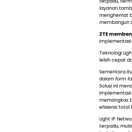
terpadu, term
layanan tamba
menghemat bi
membangun sis
ZTE membant
implementasi 
Teknologi Li
lebih cepat d
Sementara itu
dalam
form f
Solusi ini me
implementas
memangkas b
efisiensi tota
Light IP Netw
terpadu, mula